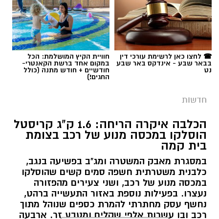
תגים:
אלדר דיין
☎ לחצו כאן לרשימת עורכי דין
חוויית הקיץ המושלמת: הכל
בבאר שבע - אינדקס באר שבע
במקום אחד ברשת הקאנטרי-
נט
חודשיים + חודש מתנה (כולל
החגים!)
חדשות
הכלבה איקרה הריחה: 1.6 ק"ג קריסטל
הוסלקו במכסה מנוע של רכב בצומת
בית קמה
במסגרת מאבק המשטרה ומג"ב בפשיעה בנגב,
קרדיט: זק"א
כלבנית משטרתית חשפה סמים קשים שהוסלקו
במכסה מנוע של רכב, ושני צעירים מהפזורה
התפתחות קשה וכואבת בפרשת היעדרותו של
נעצרו. בפעילות נוספת באזור התעשייה ברהט,
נחשף עסק מחתרתי להמרת כספים שנוהל מתוך
אלדר דיין ז"ל, צעיר בן 23 מדימונה, שנעדר מאז
רכב ובו עשרות אלפי שקלים ומטבע זר. ארבעה