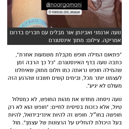
נועה ארגמני ואבינתן אור מבלים עם חברים בדרום
אמריקה. צילום: מתוך אינסטגרם
“פתאום המילה חופש מקבלת משמעות אחרת”,
כתבה נועה בדף האינסטגרם. "כל כך הרבה זמן
שהמילה חופש נראתה כמו חלום מתוק שאיחלנו
לעצמנו יותר מכל, ובימים קשים חשבנו שהרגע הזה
מעולם לא יגיע”.
נועה ניסחה מחדש את מהות החופש, לא כמסלול
טיול, אלא כזכות בסיסית לחיים: "חופש הוא לא רק
חופשה בחו״ל. חופש זה להיות אינדיבידואל, להיות
בעל היכולת להחליט על הרצונות של עצמך". מול