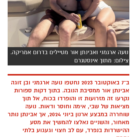
נועה ארגמני ואבינתן אור מטיילים בדרום אמריקה.
צילום: מתוך אינסטגרם
ב־7 באוקטובר 2023 נחטפו נועה ארגמני ובן זוגה
אבינתן אור ממסיבת הנובה. בתוך דקות ספורות
נקרעו זה מזרועות זו והופרדו בכוח, אל תוך
מציאות של שבי, אימה וחוסר ודאות. נועה
שוחררה במבצע ארנון ביוני 2024, אך אבינתן נותר
מאחור, והשניים נאלצו להמשיך את מסע
ההישרדות בנפרד, עם לב חצוי וגעגוע בלתי