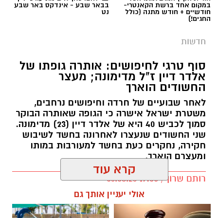
במקום אחד ברשת הקאנטרי-
בבאר שבע - אינדקס באר שבע
חודשיים + חודש מתנה (כולל
נט
החגים!)
חדשות
סוף טרגי לחיפושים: אותרה גופתו של
אלדר דיין ז"ל מדימונה; מעצר
החשודים הוארך
לאחר שבועיים של חרדה וחיפושים נרחבים,
משטרת ישראל אישרה כי הגופה שאותרה הבוקר
סמוך לכביש 40 היא של אלדר דיין (23) מדימונה.
שני החשודים שנעצרו לאחרונה בחשד לשיבוש
חקירה, נחקרים כעת בחשד למעורבות במותו
ומעצרם הוארך.
קרא עוד
רותם שרון / 19:00 06.08.26
אולי יעניין אותך גם