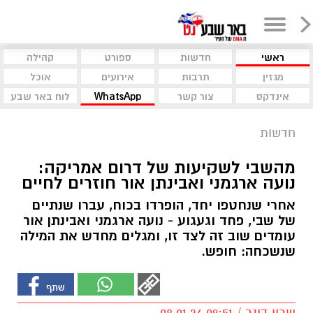
ראשי
חדשות
ספורט
קהילה
מגזין
תרבות
אירועים
אוכל
אינדקס
צור קשר
WhatsApp
לוח באר שבע
חדשות
מהשבי לשקיעות של דרום אמריקה:
נועה ארגמני ואבינתן אור חוזרים לחיים
אחרי שנחטפו יחד, הופרדו בכוח, עברו שנתיים
של שבי, פחד וגעגוע - נועה ארגמני ואבינתן אור
עומדים שוב זה לצד זו, ומגלים מחדש את המילה
שנשכחה: חופש.
שרון דינר / 09:51 08.01.26