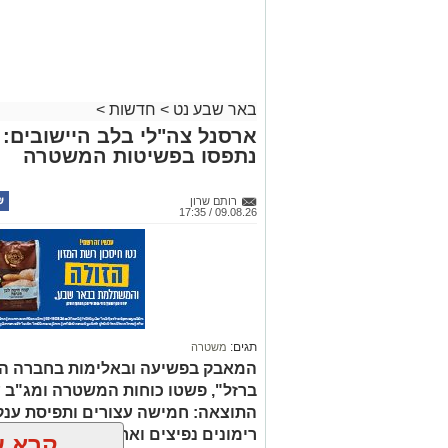
באר שבע נט
>
חדשות
>
נתפסו בפשיטות המשטרה
רותם שרון
09.08.26 / 17:35
תגים:
משטרה
המאבק בפשיעה ובאלימות בחברה ה
ברזל", פשטו כוחות המשטרה ומג"ב ע
התוצאה: חמישה עצורים ותפיסת ענק
רימונים נפיצים וארגזי תחמושת.
קרא ע
אולי יעניי