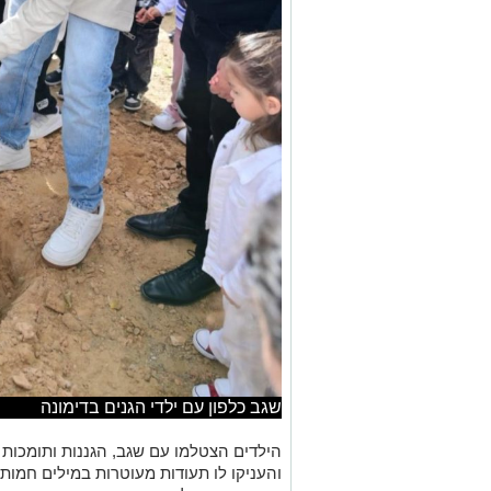
שגב כלפון עם ילדי הגנים בדימונה
הילדים הצטלמו עם שגב, הגננות ותומכות 
והעניקו לו תעודות מעוטרות במילים חמות
המפגש, ומיד לאחר שירת ההמנון, יצא שגב 
עץ המסמל צמיחה, חיים והמשכיות
.
וכך, במשך שעות ארוכות, חרף העייפות הני
העניק חיבוק חם, נשיקה ומילת תודה: מח