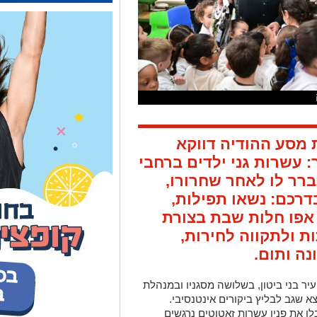
 מסע ההודיה דווקא
 עשרות גני ילדים ברחבי
ברר לו לאחר שחרורו,
בדרכם: נשאו תפילות,
 אפו חלות שבת בצורת
 ולתקווה לחירות,
נה ותום
.
יר בני ביטון, בשלושה מסגניו ובמנהלת
א שגב לבליץ ביקורים אינטנסיבי.
ו את פניו עשרות זאטוטים נרגשים
ותר טוב”. השיר שהפך להמנון התקופה
.