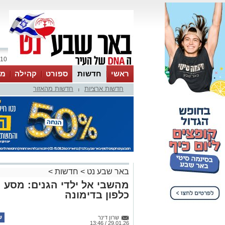
10 אוגוסט 2026 / 07:50
ראשי
חדשות
ספורט
קהילה
מג
חדשות ארציות
חדשות מהאזור
עסקים
טיפים והמלצות
|
באר שבע נט
>
חדשות
>
מהשבי אל ילדי הגנים: מסע
כלפון בדימונה
שרון דינר
29.01.26 / 13:46