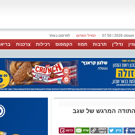
|
המייל האדום
|
לפרסום באתר
זין
נדל"ן
תרבות
תמוז
הקמפוס
רכילות
צרכנות
בריאו
 התודה המרגש של שגב