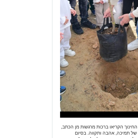
החינוך הקריאו ברכות מרגשות מן הכתב,
 של תמיכה, אהבה ותקווה. בסיום
לחצר הגן ונטע עץ לרגל חג ט”ו בשבט -
כרת, עבר שגב גן אחר גן. לכל ילד
ווה קטנה -גדולה שסגרה מעגל של