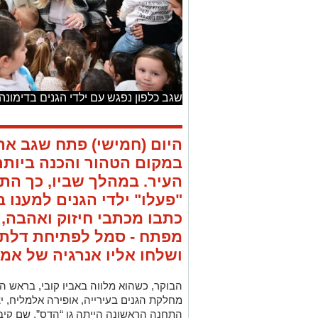
שגב כלפון נפגש עם ילדי הגנים בדימונה
היום (חמישי) פתח שגב את
במקום הטהור והכנה ביותר:
העיר. במהלך שביו, כך הת
"פעלו" ילדי הגנים למענו 
כתבו מכתבי חיזוק ואהבה,
מפתח - סמל לפתיחת דלתות
ושלחו אליו אנרגיה של אמו
הבוקר, כשהוא מלווה באביו קובי, בראש הע
מחלקת הגנים בעירייה, אופירה אלמליח, יצ
התחנה הראשונה הייתה גן “הדס”, שם קיבל
בקריאות “ברוכים הבאים” ובשירת “ועוד י