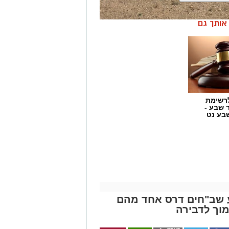
ן אותך גם
רשימת
ר שבע -
בע נט
ע שב"חים דרס אחד מהם
מוך לדבירה