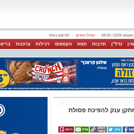
|
המייל האדום
|
לפרסום באתר
זין
נדל"ן
תרבות
תמוז
הקמפוס
רכילות
צרכנות
בריאו
תקן ענק להפיכת פסולת