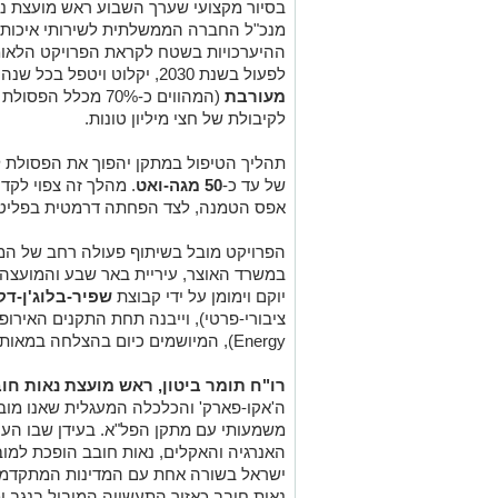
בסיור מקצועי שערך השבוע ראש מועצת נאו
מנכ"ל החברה הממשלתית לשירותי איכות ה
ההיערכויות בשטח לקראת הפרויקט הלאומ
לפעול בשנת 2030, יקלוט ויטפל בכל שנה בכ-
מעורבת
(המהווים כ-70% מכל
לקיבולת של חצי מיליון טונות.
תהליך הטיפול במתקן יהפוך את הפסולת למ
של עד כ-
50 מגה-ואט
. מהלך זה צפוי לקד
אפס הטמנה, לצד הפחתה דרמטית בפליטת
הפרויקט מובל בשיתוף פעולה רחב של ה
במשרד האוצר, עיריית באר שבע והמועצה 
יוקם וימומן על ידי קבוצת
שפיר-בלוג'ן-דק
Energy), המיושמים כיום בהצלחה במאות ערים מובילות ברחבי אירופה.
רו"ח תומר ביטון, ראש מועצת נאות חו
ה'אקו-פארק' והכלכלה המעגלית שאנו מובי
משמעותי עם מתקן הפל"א. בעידן שבו הע
האנרגיה והאקלים, נאות חובב הופכת למו
ישראל בשורה אחת עם המדינות המתקדמות
נאות חובב כאזור התעשייה המוביל בנגב ו