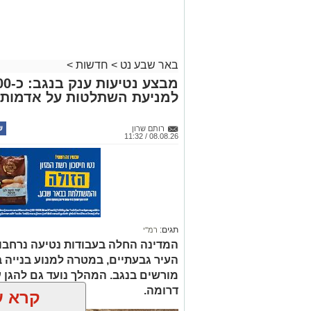
באר שבע נט
>
חדשות
>
למניעת השתלטות על אדמות 
רותם שרון
08.08.26 / 11:32
תגים:
רמ''י
המדינה החלה בעבודות נטיעה נרחבו
העיר גבעתיים, במטרה למנוע בנייה ב
דרומה.
קרא ע