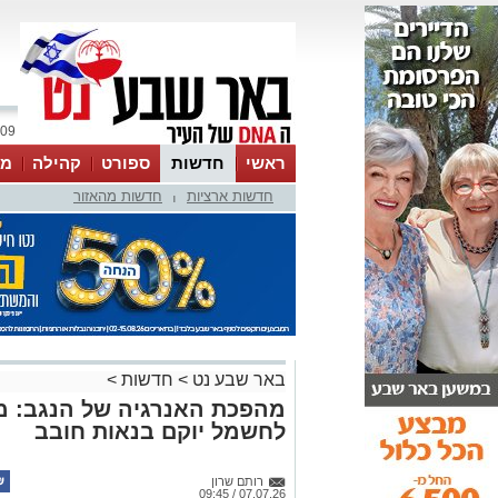
09 אוגוסט 2026 / 08:26
ראשי
חדשות
ספורט
קהילה
מג
חדשות ארציות
חדשות מהאזור
עסקים
טיפים והמלצות
|
באר שבע נט
>
חדשות
>
מהפכת האנרגיה של הנגב: מ
לחשמל יוקם בנאות חובב
רותם שרון
07.07.26 / 09:45