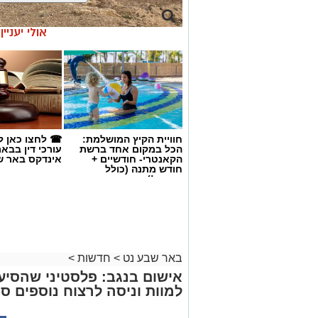
אולי יעניי
חוויית הקיץ המושלמת:
☎ לחצו כאן ל
הכל במקום אחד ברשת
עורכי דין בבא
הקאנטרי- חודשיים +
אינדקס באר ש
חודש מתנה (כולל
החגים!)
באר שבע נט
>
חדשות
>
אישום בנגב: פלסטיני שהסי
למוות וניסה לרצוח נוספים ס