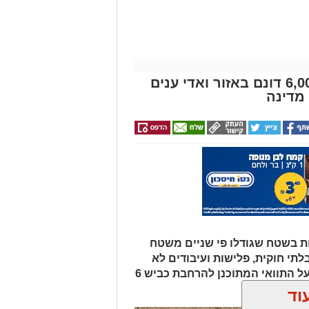
מבצע נטיעות ענק בנגב: כ-6,000 דונם באזור ואדי ענים
מדינה
ת בשטח שגודלו פי שניים משטח
לתי חוקית, פלישות ועיבודים לא
מורשים בנגב. המהלך נועד גם להגן על התוואי המתוכנן להרחבת כביש 6
וד