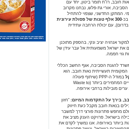
ת חובב, רו"ח תומר ביטון, יחד עם
סביבה, אורי גת-פלש, נבחנו מקרוב
י. המתקן החדשני, שצפוי להתחיל
300 אלף טונות של פסולת עירונית
ל הפסולת בדרום), עם יכולת הרחבה עתידית
קור אנרגיה יציב ונקי, בהספק מתוכנן
ם את ישראל משמעותית אל עבר עידן של
 גזי חממה.
משרד להגנת הסביבה, אגף החשב הכללי
המקומית תעשייתית נאות חובב. הוא
ל
במודל ה-PPP (שיתוף פעולה
ציבורי-פרטי), וייבנה תחת התקנים האירופיים המחמירים ביותר (Waste to
בב, בירך על התקדמות המיזם:
"חזון
לים בנאות חובב מקבל כעת חיזוק
ולם מחפש פתרונות פורצי דרך למשבר
בילה בישראל. פרויקט הענק מציב את
 ביותר באירופה. אנו נמשיך לקדם את
מהחשובים בישראל, ונייצר פתרונות