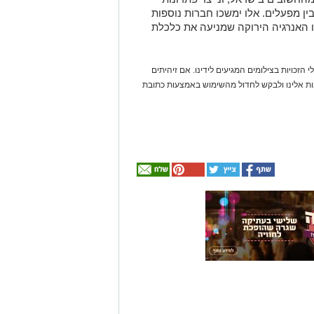
ן מפעלים. אלו ימשכו חברות נוספות
נו האנרגיה הירוקה שמניעה את כלכלת
 הזכויות בצילומים המגיעים לידינו. אם זיהיתים
נות אלינו ולבקש לחדול מהשימוש באמצעות כתובת
אולי
יעניין
אותך
גם
☎ לחצו כאן לרשימת
חוויית הקיץ המושלמת:
עורכי דין בבאר שבע -
הכל במקום אחד ברשת
הקאנטרי- חודשיים +
אינדקס באר שבע נט
חודש מתנה (כולל
החגים!)