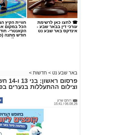
☎ לחצו כאן לרשימת
חוויית הקיץ ה
עורכי דין בבאר שבע -
הכל במקום א
אינדקס באר שבע נט
הקאנטרי- חודש
חודש מתנה (כ
החגים!)
קרדיט: משטרת ישראל
באר שבע נט
>
חדשות
>
פרסום 
שוטרי המחוז הדרומי ולוח
וצילום ההתעללות בנערים בפ
מג"ב ממשיכים להנחית מכ
בנגב, עם שתי תפיסות מש
רותם שרון
06.08.26 / 15:41
האחרונות. במסגרת פעילות
כוחות מג"ב יחד עם שוטרי 
חשוד בצומת בית קמה.