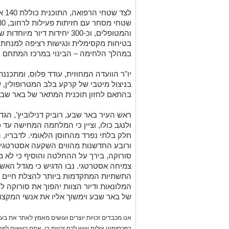
והמטופלים, וכ-300 יחידות די
בטיחות מקסימלית ונגישות רציפה למנחתי
במהלך הלחימה – הבינוי במרכז המתחם י
​יו"ר הוועדה המחוזית, עודד פלוס, ומתכננת
בניצול מיטבי של קרקע בלב המטרופולין, 
בהתאם לחזון תוכנית המתאר של באר שבע, 
​ראש העיר באר שבע, רוביק דנילוביץ', הג
ולנגב כולו, וציין כי המלחמה המחישה עד
חלק בלתי נפרד מהחוסן הלאומי. לדבריו, 
ורובע החדשנות מהווים השקעה אסטרטגית 
סורוקה, בירך על ההחלטה והוסיף כי לא מד
צמיחה אסטרטגי. נבו הדגיש כי מגדל האשפו
התשתיות המתקדמות ביותר להצלת חיים ת
המלונאות ודיור הצוות יהפוך את סורוקה ל
של באר שבע וימשוך אליו את אנשי המקצו
אנו מכבדים זכויות יוצרים ועושים מאמץ לאתר את בעלי
בפרסומינו צילום שיש לכם זכויות בו, אתם רשאים לפ