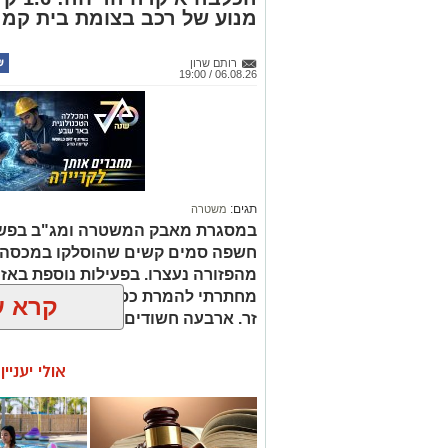
מנוע של רכב בצומת בית קמ
רותם שרון
06.08.26 / 19:00
תגים:
משטרה
במסגרת מאבק המשטרה ומג"ב בפשי
חשפה סמים קשים שהוסלקו במכסה מנ
מהפזורה נעצרו. בפעילות נוספת באז
מחתרתי להמרת כספים שנוהל מתוך ר
קרא ע
זר. ארבעה חשודים נעצרו בסך הכל.
אולי יעניי