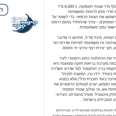
לצד שטחי הרפואה, התוכנית כוללת 140 אלף מ"ר שטחי תעסוקה, כ-6,500 מ"ר
שטחי מסחר עם חזיתות פעילות לרחוב, 80 חדרי מלון לרווחת המשפחות
ור מיוחדות שישמשו את הצוות הרפואי. כדי לשמור על
 המסוקים – צורך שהתחדד באופן דרמטי
ישאר נמוך משמעותית.
 המחוז, מיכל מריל, הדגישו כי מדובר
שיהווה זרז משמעותי לפיתוח שדרות רגר
תוך יצירת רצף עירוני חי ותוסס.
דיר את ההחלטה כרגע היסטורי לעיר
 כמה מערכת בריאות חזקה וממוגנת היא
הקמת בניין 'התקומה' לצד שדרוג השדרה
בעתיד. ירדן נבו, המשנה למנהל
ובר בעוד תוכנית נדל"ן אלא במנוע
ז הממוגן יעניק לצוותים הרפואיים את
חת אש, וכי שילוב שטחי המסחר,
חלק אינטגרלי ופעיל מהמרחב העירוני
ע המובילים בישראל.
 הזכויות בצילומים המגיעים לידינו. אם זיהיתים
נות אלינו ולבקש לחדול מהשימוש באמצעות כתובת