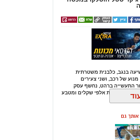
ה
עה בנגב, כלבנית משטרתית
וע של רכב, ושני צעירים
ור התעשייה ברהט, נחשף עסק
כב ובו עשרות אלפי שקלים ומטבע
וד
ן אותך גם