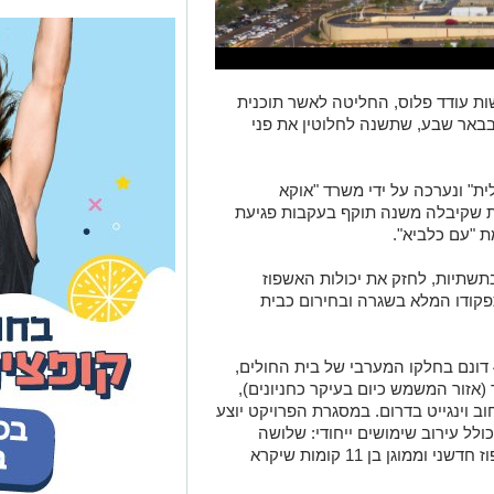
שות עודד פלוס, החליטה לאשר תוכנית
בבאר שבע, שתשנה לחלוטין את פני
ית" ונערכה על ידי משרד "אוקא
ית שקיבלה משנה תוקף בעקבות פגיעת
 "עם כלביא".
תשתיות, לחזק את יכולות האשפוז
פקודו המלא בשגרה ובחירום כבית
​התוכנית משתרעת על שטח כולל של כ-45 דונם בחלקו המערבי של בית החולים,
אזור המשמש כיום בעיקר כחניונים),
חוב וינגייט בדרום. במסגרת הפרויקט יוצע
 של כ-230 אלף מ"ר הכולל עירוב שימושים ייחודי: שלושה
מגדלים בני עד 30 קומות, בניין רפואי ואשפוז חדשני וממוגן בן 11 קומות שיקרא