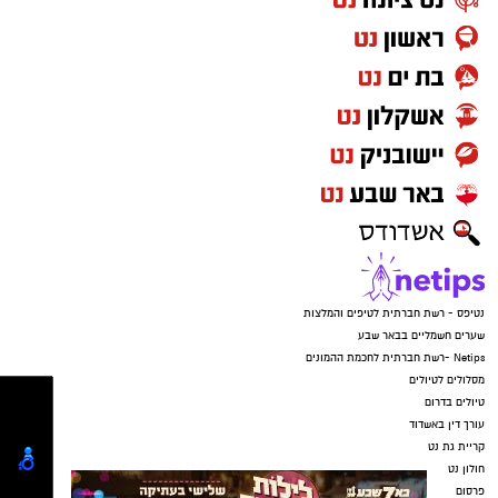
בעלי הזכויות בצילומים המגיעים לידינו. אם זיהיתים
האירוע הופסק רק בנס, לאחר שאמה של אחד
בפרסומינו צילום שיש לכם זכויות בו, אתם רשאים
הקורבנות, שדאגה מכך שבנה טרם שב, התקשרה
לפנות אלינו ולבקש לחדול מהשימוש באמצעות
ללא הרף. התוקפים הורו לנער לענות ולומר שהוא
כתובת המייל:ram@isnet.co.il
בפארק, וכשהבינו שהאם בדרכה למקום – הם
איימו על הקורבנות שאם ידברו הם יגיעו עד לביתם,
זרקו את הטלפונים ונמלטו מהמקום.
נטיפס - רשת חברתית לטיפים והמלצות
שערים חשמליים בבאר שבע
Netips -רשת חברתית לחכמת ההמונים
מסלולים לטיולים
טיולים בדרום
עורך דין באשדוד
קריית גת נט
חולון נט
קרדיט: משטרת ישראל
פרסום