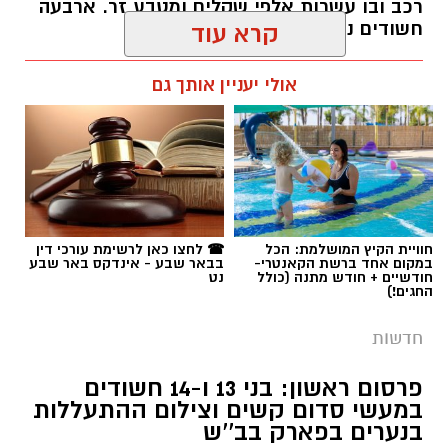
רכב ובו עשרות אלפי שקלים ומטבע זר. ארבעה
חשודים נעצרו בסך הכל.
קרא עוד
רותם שרון / 19:00 06.08.26
אולי יעניין אותך גם
תגים:
משטרה
חוויית הקיץ המושלמת: הכל
☎ לחצו כאן לרשימת עורכי דין
במקום אחד ברשת הקאנטרי-
בבאר שבע - אינדקס באר שבע
חודשיים + חודש מתנה (כולל
נט
החגים!)
חדשות
פרסום ראשון: בני 13 ו-14 חשודים
במעשי סדום קשים וצילום ההתעללות
בנערים בפארק בב''ש