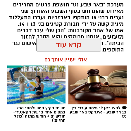
מערכת "באר שבע נט" חושפת פרטים מחרידים
מאירוע שהתרחש בסוף השבוע האחרון: שני
נערים כבני 15 הותקפו באכזריות ועברו התעללות
קרדיט: משטרת ישראל
מינית קשה על ידי חבורת קטינים בני 13 ו-14.
אמו של אחד הקורבנות: "הבן שלי עבר דברים
שוטרי המחוז הדרומי ולוחמי המשמר הלאומי של
מזעזעים, אנחנו מרוסקים והוא מסרב לחזור
מג"ב ממשיכים להנחית מכות על תשתיות
הביתה". תוך ימים ספורים: צפוי כתב אישום נגד
קרא עוד
התוקפים.
הפשיעה בנגב, עם שתי תפיסות משמעותיות
ביממות האחרונות. במסגרת פעילות סמויה
אולי יעניין אותך גם
רותם שרון / 15:41 06.08.26
שנערכה על ידי כוחות מג"ב יחד עם שוטרי ימ"ר
דרום, אותר רכב חשוד בצומת בית קמה.
בחיפוש שנערך ברכב, בעזרתה של הכלבה
המשטרתית "איקרה", אותר שלל רב: במכסה
המנוע ובגב המושבים האחוריים הוסלקו לא פחות
תגים:
משטרה
,
מעשי סדום
,
התעללות
☎ לחצו כאן לרשימת עורכי דין
חוויית הקיץ המושלמת: הכל
מ-1.6 ק"ג של חומר החשוד כסם קשה מסוג
בבאר שבע - אינדקס באר שבע
במקום אחד ברשת הקאנטרי-
נט
חודשיים + חודש מתנה (כולל
קריסטל. הרכב הוחרם במקום, ושני יושביו, צעירים
החגים!)
בני 22 תושבי הפזורה הבדואית, נעצרו מיד והועברו