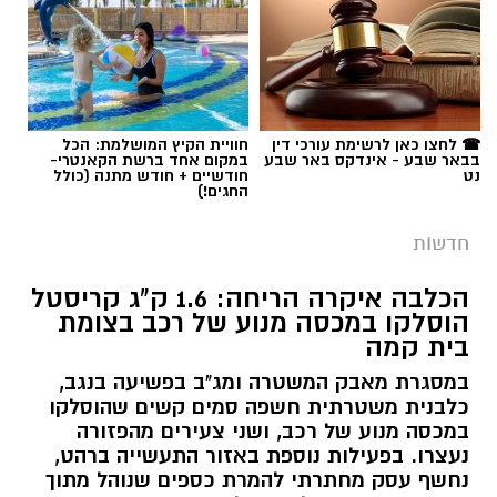
☎ לחצו כאן לרשימת עורכי דין
חוויית הקיץ המושלמת: הכל
בבאר שבע - אינדקס באר שבע
במקום אחד ברשת הקאנטרי-
נט
חודשיים + חודש מתנה (כולל
החגים!)
חדשות
הכלבה איקרה הריחה: 1.6 ק"ג קריסטל
הוסלקו במכסה מנוע של רכב בצומת
בית קמה
במסגרת מאבק המשטרה ומג"ב בפשיעה בנגב,
כלבנית משטרתית חשפה סמים קשים שהוסלקו
במכסה מנוע של רכב, ושני צעירים מהפזורה
נעצרו. בפעילות נוספת באזור התעשייה ברהט,
נחשף עסק מחתרתי להמרת כספים שנוהל מתוך