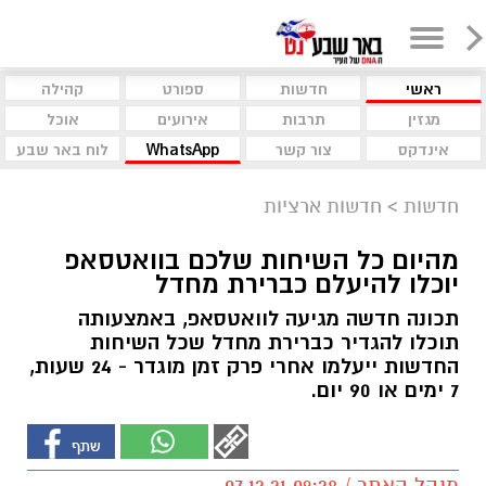
ראשי
חדשות
ספורט
קהילה
מגזין
תרבות
אירועים
אוכל
אינדקס
צור קשר
WhatsApp
לוח באר שבע
חדשות
>
חדשות ארציות
מהיום כל השיחות שלכם בוואטסאפ
יוכלו להיעלם כברירת מחדל
תכונה חדשה מגיעה לוואטסאפ, באמצעותה
תוכלו להגדיר כברירת מחדל שכל השיחות
החדשות ייעלמו אחרי פרק זמן מוגדר - 24 שעות,
7 ימים או 90 יום.
מנהל האתר / 09:28 07.12.21