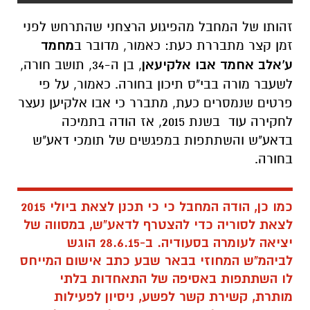
זהותו של המחבל מהפיגוע הרצחני שהתרחש לפני
זמן קצר מתבררת כעת: כאמור, מדובר ב
מחמד
ע'אלב אחמד אבו אלקיעאן
, בן ה-34, תושב חורה,
לשעבר מורה בבי"ס תיכון בחורה. כאמור, על פי
פרטים שנמסרים כעת, מתברר כי אבו אלקיען נעצר
לחקירה עוד בשנת 2015, אז הודה בתמיכה
בדאע"ש והשתתפות במפגשים של תומכי דאע"ש
בחורה.
כמו כן, הודה המחבל כי כי תכנן לצאת ביולי 2015
לצאת לסוריה כדי להצטרף לדאע"ש, במסווה של
יציאה לעומרה בסעודיה. ב-28.6.15 הוגש
לביהמ"ש המחוזי בבאר שבע כתב אישום המייחס
לו השתתפות באסיפה של התאחדות בלתי
מותרת, קשירת קשר לפשע, ניסיון לפעילות