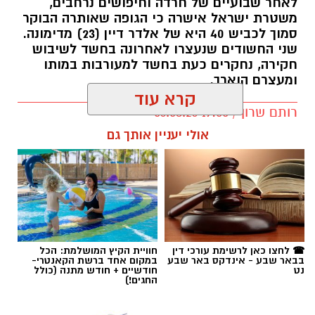
לאחר שבועיים של חרדה וחיפושים נרחבים,
משטרת ישראל אישרה כי הגופה שאותרה הבוקר
סמוך לכביש 40 היא של אלדר דיין (23) מדימונה.
שני החשודים שנעצרו לאחרונה בחשד לשיבוש
חקירה, נחקרים כעת בחשד למעורבות במותו
ומעצרם הוארך.
קרא עוד
רותם שרון / 19:00 06.08.26
אולי יעניין אותך גם
תגים:
אלדר דיין
☎ לחצו כאן לרשימת עורכי דין
חוויית הקיץ המושלמת: הכל
בבאר שבע - אינדקס באר שבע
במקום אחד ברשת הקאנטרי-
נט
חודשיים + חודש מתנה (כולל
החגים!)