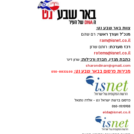
צוות באר שבע נט:
מנכ"ל ועורך ראשי:
רם שהם
ram@isnet.co.il
קרדיט: זק"א
רכז מערכת:
רותם שרון
rotems@isnet.co.il
התפתחות קשה וכואבת בפרשת היעדרותו של
כתבת מגזין, חברה ורכילות:
שרון דינר
אלדר דיין ז"ל, צעיר בן 23 מדימונה, שנעדר מאז
sharondinarr@gmail.com
מכירות פרסום בבאר שבע נט:
סוף חודש יולי. משטרת ישראל התירה היום
050-8833100
(חמישי) לפרסום כי הגופה שאותרה הבוקר בשטח
פתוח סמוך לכביש 40 זוהתה בוודאות כגופתו של
דיין, לאחר השלמת הליך הזיהוי במכון הלאומי
פרסום ברשת ישראל נט - אלדה נתנאל
לרפואה משפטית. הודעה מרה נמסרה למשפחתו.
050-7870908
elda@isnet.co.il
​אתמול, בהתאם להנחיית מפקד מחוז מרכז, ניצב
אמיר כהן, הועברה חקירת ההיעדרות מאחריות