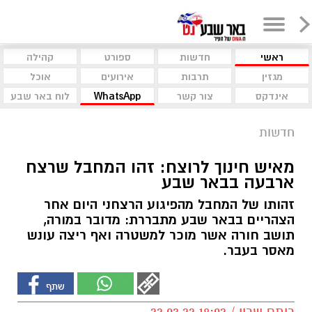
ראשי
חדשות
ספורט
קהילה
מגזין
תרבות
אירועים
אוכל
אינדקס
צור קשר
WhatsApp
לוח באר שבע
חדשות
מאיש חינוך לרוצח: זהו המחבל שרצח
ארבעה בבאר שבע
זהותו של המחבל מהפיגוע הרצחני היום אחר
הצהריים בבאר שבע מתבררת: מדובר במורה,
תושב חורה אשר מוכר למשטרה ואף ריצה עונש
מאסר בעבר.
רותם שרון / 18:02 22.03.22