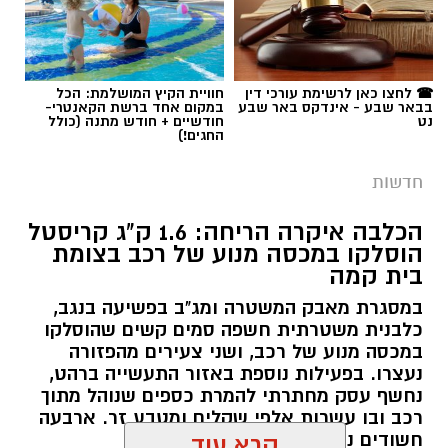
בבאר שבע - אינדקס באר שבע
במקום אחד ברשת הקאנטרי-
נט
חודשיים + חודש מתנה (כולל
החגים!)
חדשות
הכלבה איקרה הריחה: 1.6 ק"ג קריסטל
הוסלקו במכסה מנוע של רכב בצומת
בית קמה
במסגרת מאבק המשטרה ומג"ב בפשיעה בנגב,
כלבנית משטרתית חשפה סמים קשים שהוסלקו
במכסה מנוע של רכב, ושני צעירים מהפזורה
נעצרו. בפעילות נוספת באזור התעשייה ברהט,
נחשף עסק מחתרתי להמרת כספים שנוהל מתוך
רכב ובו עשרות אלפי שקלים ומטבע זר. ארבעה
חשודים נעצרו בסך הכל.
קרא עוד
רותם שרון / 19:00 06.08.26
אולי יעניין אותך גם