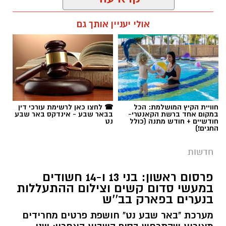
תגים:
משטרה
חוויית הקיץ המושלמת: הכל
☎ לחצו כאן לרשימת עורכי דין
במקום אחד ברשת הקאנטרי-
בבאר שבע - אינדקס באר שבע
חודשיים + חודש מתנה (כולל
נט
החגים!)
חדשות
פרסום ראשון: בני 13 ו-14 חשודים
במעשי סדום קשים וצילום ההתעללות
בנערים בפארק בב''ש
מערכת "באר שבע נט" חושפת פרטים מחרידים
מאירוע שהתרחש בסוף השבוע האחרון: שני
נערים כבני 15 הותקפו באכזריות ועברו התעללות
קרדיט: משטרת ישראל
מינית קשה על ידי חבורת קטינים בני 13 ו-14.
אמו של אחד הקורבנות: "הבן שלי עבר דברים
שוטרי המחוז הדרומי ולוחמי המשמר הלאומי של
מזעזעים, אנחנו מרוסקים והוא מסרב לחזור