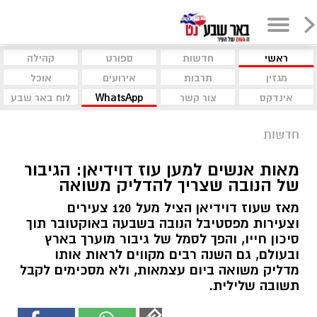
ראשי
חדשות
ספורט
קהילה
מגזין
תרבות
אירועים
אוכל
אינדקס
צור קשר
WhatsApp
לוח באר שבע
חדשות
מאות אנשים למען עוז דוידיאן: הגיבור
של הנובה שצריך להדליק משואה
מאז שעוז דוידיאן הציל מעל 120 צעירים
וצעירות מפסטיבל הנובה בשבעה באוקטובר תוך
סיכון חייו, והפך לסמל של גיבור מוערך בארץ
ובעולם, גם השנה רבים מקווים לראות אותו
מדליק משואה ביום עצמאות, ולא מסכימים לקבל
תשובה שלילית.