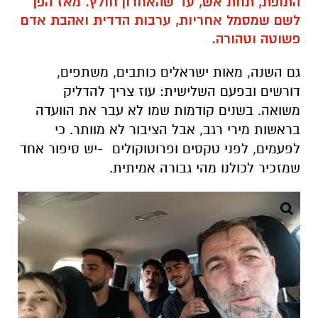
התופת, תחת אש, עד שהאחרון חולץ. מאז הפך
לשם שמסמל אחריות, ערבות הדדית ואהבת אדם
פשוטה וטהורה.
גם השנה, מאות ישראלים כותבים, משתפים,
דורשים ובפעם השלישית: עוז צריך להדליק
משואה. בשנים קודמות שמו לא עבר את הוועדה
בראשות מירי רגב, אבל הציבור לא מוותר. כי
לפעמים, לפני טקסים ופרוטוקולים -יש סיפור אחד
שמזכיר לכולנו מהי גבורה אמיתית.