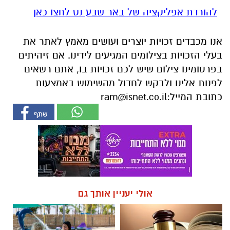
להורדת אפליקציה של באר שבע נט לחצו כאן
אנו מכבדים זכויות יוצרים ועושים מאמץ לאתר את
בעלי הזכויות בצילומים המגיעים לידינו. אם זיהיתים
בפרסומינו צילום שיש לכם זכויות בו, אתם רשאים
לפנות אלינו ולבקש לחדול מהשימוש באמצעות
כתובת המייל:
ram@isnet.co.il
אולי יעניין אותך גם
☎ לחצו כאן לרשימת עורכי דין
חוויית הקיץ המושלמת: הכל