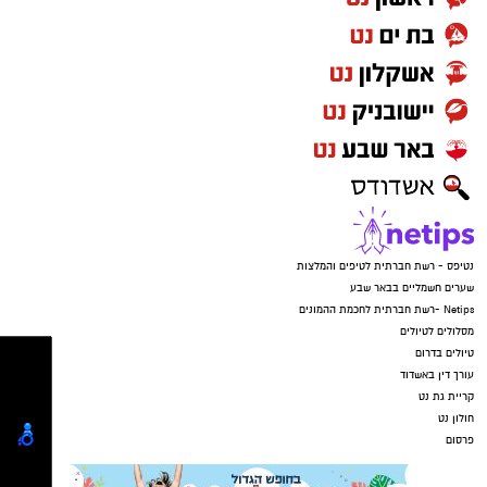
זרקו את הטלפונים ונמלטו מהמקום.
נטיפס - רשת חברתית לטיפים והמלצות
שערים חשמליים בבאר שבע
Netips -רשת חברתית לחכמת ההמונים
מסלולים לטיולים
טיולים בדרום
עורך דין באשדוד
קריית גת נט
חולון נט
קרדיט: משטרת ישראל
פרסום
המשפחה נמצאת כעת בשבר מוחלט. "אני גמורה,
מרוסקת", זועקת האם. "מיום ליום אני מתרסקת
יותר. הבן שלי בטראומה, הוא לא מוכן לחזור
לשכונה ובטח שלא הביתה. הבנות שלי מפוחדות.