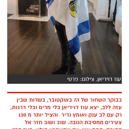
עוז דוידיאן. צילום: פרטי
בבוקר השחור של ה7 באוקטובר, בשדות שבין
עזה ללב, יצא עוז דוידיאן בלי מדים ובלי דרגות,
רק עם לב ענק ואומץ נדיר והציל יותר מ 120
צעירים ממסיבת הנובה. שוב ושוב חזר אל