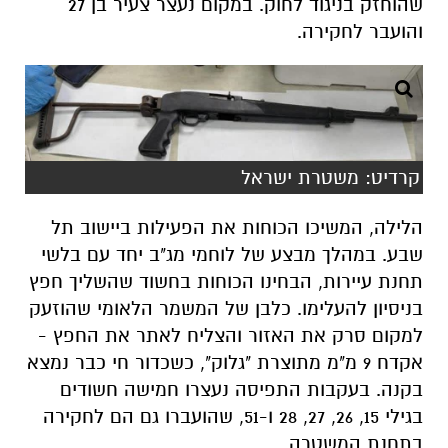
שהוחזק בניגוד לחוק. במקום נעצר צעיר בן 27
והועבר לחקירה.
קרדיט: משטרת ישראל
הלילה, המשיכו הכוחות את הפעילות ביישוב תל
שבע. במהלך מבצע של לוחמי מג"ב יחד עם בלשי
תחנת עיירות, הבחינו הכוחות בחשוד שהשליך חפץ
בניסיון להעלימו. כלבן של המשמר הלאומי שהוזעק
למקום סרק את האזור והצליח לאתר את החפץ -
אקדח 9 מ"מ מתוצרת "גלוק", כשכדור חי כבר נמצא
בקנה. בעקבות התפיסה נעצרו חמישה חשודים
בגילי 15, 26, 27, 28 ו-51, שהועברו גם הם לחקירה
בתחנת המשטרה.