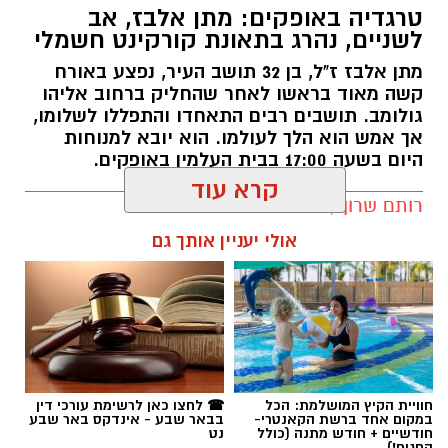
טרגדיה באופקים: מתן אלבז, אב
לשניים, נהרג בתאונת קורקינט חשמלי
מתן אלבז ז"ל, בן 32 תושב העיר, נפצע באורח
קשה מאוד בראשו לאחר שהחליק ברחוב אליהו
גולומב. תושבים רבים התאחדו והתפללו לשלומו,
אך אמש הוא הלך לעולמו. הוא יובא למנוחות
היום בשעה 17:00 בבית העלמין באופקים.
רותם שרון / 11:33 06.08.26
קרא עוד
אולי יעניין אותך גם
תגים:
מתן אלבז ז"ל
חוויית הקיץ המושלמת: הכל
☎ לחצו כאן לרשימת עורכי דין