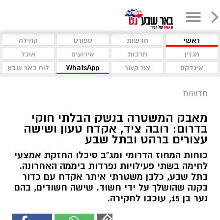
ראשי
חדשות
ספורט
קהילה
מגזין
תרבות
אירועים
אוכל
אינדקס
צור קשר
WhatsApp
לוח באר שבע
חדשות
מאבק המשטרה בנשק הבלתי חוקי
בדרום: רובה ציד, אקדח טעון ושישה
עצורים ברהט ובתל שבע
כוחות המחוז הדרומי ומג"ב סיכלו החזקת אמצעי
לחימה בשתי פעילויות נפרדות ביממה האחרונה.
בתל שבע, כלבן משטרתי איתר אקדח עם כדור
בקנה שהושלך על ידי חשוד. שישה חשודים, בהם
נער בן 15, עוכבו לחקירה.