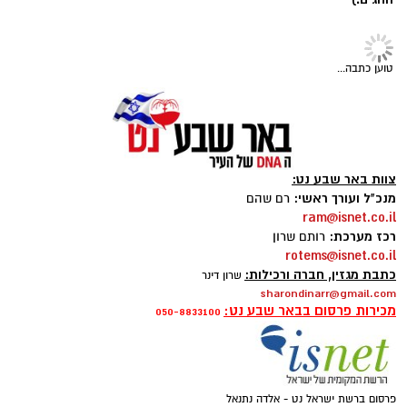
במקום אחד ברשת הקאנטרי-
בבאר שבע - אינדקס באר שבע
חודשיים + חודש מתנה (כולל
נט
החגים!)
טוען כתבה...
צוות באר שבע נט:
מנכ"ל ועורך ראשי:
רם שהם
ram@isnet.co.il
רכז מערכת:
רותם שרון
קרדיט: תוכן גולשים ע"פ סעיף 27א'/איחוד הצלה
rotems@isnet.co.il
כתבת מגזין, חברה ורכילות:
שרון דינר
אבל כבד בעיר אופקים: מתן אלבז, תושב העיר בן
sharondinarr@gmail.com
מכירות פרסום בבאר שבע נט:
32, נשוי ואב לשניים, הלך אמש לעולמו בבית
050-8833100
החולים, ימים ספורים לאחר שנפצע באורח אנוש
בתאונת קורקינט חשמלי. מאז התאונה הקשה,