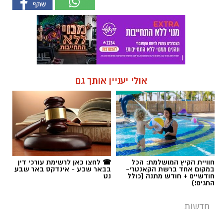
אולי יעניין אותך גם
חוויית הקיץ המושלמת: הכל
☎ לחצו כאן לרשימת עורכי דין
במקום אחד ברשת הקאנטרי-
בבאר שבע - אינדקס באר שבע
חודשיים + חודש מתנה (כולל
נט
החגים!)
חדשות