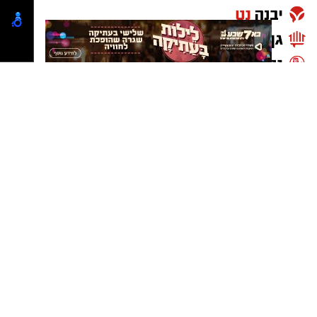
קרדיט: מד"א
נטיפס - רשת חברתית לטיפים והמלצות
שערים חשמליים בבאר שבע