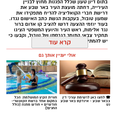
בתום דיון טעון שכלל הפגנות מחוץ לבניין
העירייה, דחתה מועצת העיר באר שבע את
דרישת חברי הקואליציה להדיח מתפקידו את
שמעון טובול, בעקבות הגשת כתב האישום נגדו.
בעוד יוזמי ההצעה דרשו להציב קו אדום ברור
נגד אלימות, ראש העיר והיועץ המשפטי הציגו
קרדיט: תוכן גולשים ע"פ סעיף 27א'/איחוד הצלה
תחקיר צבאי התומך בגרסתו של טובול, וקבעו כי
יש להמתין להכרעת בית המשפט.
קרא עוד
אבל כבד בעיר אופקים: מתן אלבז, תושב העיר בן
32, נשוי ואב לשניים, הלך אמש לעולמו בבית
רותם שרון / 09:58 06.08.26
אולי יעניין אותך גם
החולים, ימים ספורים לאחר שנפצע באורח אנוש
בתאונת קורקינט חשמלי. מאז התאונה הקשה,
תושבי העיר וקרוביו נשאו תפילות רבות
להחלמתו, אך למרבה הצער, מאמצי הרופאים
בבית החולים סורוקה להציל את חייו עלו בתוהו,
ואמש נקבע מותו.
תגים:
עיריית באר שבע
,
שמעון טובול
,
עידו אטיאס
☎ לחצו כאן לרשימת עורכי דין
חוויית הקיץ המושלמת: הכל
בבאר שבע - אינדקס באר שבע
במקום אחד ברשת הקאנטרי-
התאונה התרחשה ברחוב אליהו גולומב בעיר.
נט
חודשיים + חודש מתנה (כולל
החגים!)
מדיווחי כוחות ההצלה שהגיעו למקום עלה כי