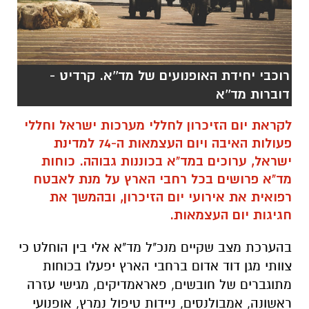
רוכבי יחידת האופנועים של מד''א. קרדיט -
דוברות מד''א
לקראת יום הזיכרון לחללי מערכות ישראל וחללי
פעולות האיבה ויום העצמאות ה-74 למדינת
ישראל, ערוכים במד"א בכוננות גבוהה. כוחות
מד"א פרושים בכל רחבי הארץ על מנת לאבטח
רפואית את אירועי יום הזיכרון, ובהמשך את
חגיגות יום העצמאות.
בהערכת מצב שקיים מנכ"ל מד"א אלי בין הוחלט כי
צוותי מגן דוד אדום ברחבי הארץ יפעלו בכוחות
מתוגברים של חובשים, פאראמדיקים, מגישי עזרה
ראשונה, אמבולנסים, ניידות טיפול נמרץ, אופנועי