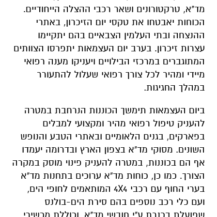
מד"א, טרקטורונים ושאר רכבי ההצלה הייחודיים.
הכוחות יאבטחו את טקסי יום הזיכרון, באתרי
ההנצחה ובתי העלמין הצבאיים בהם יתקיימו
עצרות זיכרון. בערב יום העצמאות יתפרסו הצוותים
המתוגברים במרכזי הבילויים ויעניקו מענה רפואי
מיידי ומהיר לכל צורך רפואי שעלול להתעורר
במהלך החגיגות.
ביום העצמאות תימשך הכוננות הנרחבת במטרה
להעניק טיפול רפואי מהיר ומקצועי למבלים
בפארקים, בגנים הלאומיים ובאתרי הטבע והנופש
השונים. מסוקי מד"א בצפון הארץ ובדרומה יעמדו
אף הם בכוננות, במטרה להעניק פינוי מוסק במקרה
הצורך. כמו כן, כוחות מד"א ערוכים בתחנות מד"א
בערי החוף עם רכבי 4X4 המותאמים לחופי הים,
ועם כלי רכב נוספים בהם סירת הים-בולנס
שפועלת בכנרת ע"י חובשי מד"א, וכוללת מכשירי