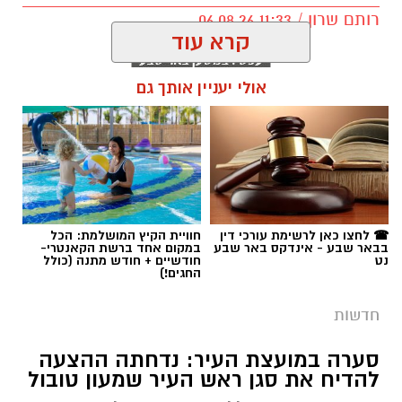
רותם שרון / 11:33 06.08.26
קרא עוד
אולי יעניין אותך גם
תגים:
מתן אלבז ז"ל
☎ לחצו כאן לרשימת עורכי דין
חוויית הקיץ המושלמת: הכל
בבאר שבע - אינדקס באר שבע
במקום אחד ברשת הקאנטרי-
נט
חודשיים + חודש מתנה (כולל
החגים!)
חדשות
סערה במועצת העיר: נדחתה ההצעה
להדיח את סגן ראש העיר שמעון טובול