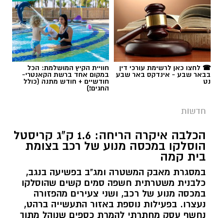
☎ לחצו כאן לרשימת עורכי דין
חוויית הקיץ המושלמת: הכל
בבאר שבע - אינדקס באר שבע
במקום אחד ברשת הקאנטרי-
נט
חודשיים + חודש מתנה (כולל
החגים!)
חדשות
הכלבה איקרה הריחה: 1.6 ק"ג קריסטל
הוסלקו במכסה מנוע של רכב בצומת
בית קמה
במסגרת מאבק המשטרה ומג"ב בפשיעה בנגב,
כלבנית משטרתית חשפה סמים קשים שהוסלקו
במכסה מנוע של רכב, ושני צעירים מהפזורה
נעצרו. בפעילות נוספת באזור התעשייה ברהט,
נחשף עסק מחתרתי להמרת כספים שנוהל מתוך