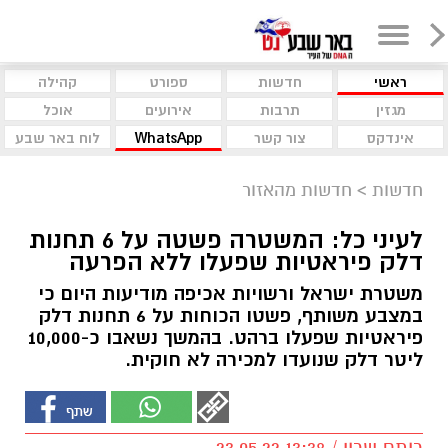
ראשי
חדשות
ספורט
קהילה
מגזין
תרבות
אירועים
אוכל
אינדקס
צור קשר
WhatsApp
לוח באר שבע
חדשות
>
חדשות מהאזור
לעיני כל: המשטרה פשטה על 6 תחנות
דלק פיראטיות שפעלו ללא הפרעה
משטרת ישראל ורשויות אכיפה מודיעות היום כי
במצבע משותף, פשטו הכוחות על 6 תחנות דלק
פיראטיות שפעלו ברהט. בהמשך נשאבו כ-10,000
ליטר דלק שנועדו למכירה לא חוקית.
רותם שרון / 13:38 23.05.22