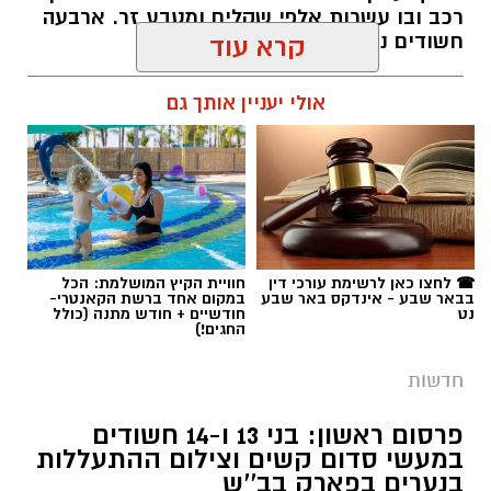
רכב ובו עשרות אלפי שקלים ומטבע זר. ארבעה
חשודים נעצרו בסך הכל.
קרא עוד
רותם שרון / 19:00 06.08.26
אולי יעניין אותך גם
תגים:
משטרה
☎ לחצו כאן לרשימת עורכי דין
חוויית הקיץ המושלמת: הכל
בבאר שבע - אינדקס באר שבע
במקום אחד ברשת הקאנטרי-
נט
חודשיים + חודש מתנה (כולל
החגים!)
חדשות
פרסום ראשון: בני 13 ו-14 חשודים
במעשי סדום קשים וצילום ההתעללות
בנערים בפארק בב''ש