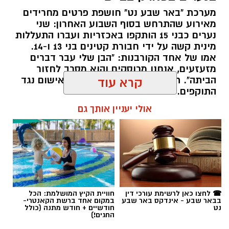
מערכת "באר שבע נט" חושפת פרטים מחרידים
מאירוע שהתרחש בסוף השבוע האחרון: שני
נערים כבני 15 הותקפו באכזריות ועברו התעללות
קרדיט: משטרת ישראל
מינית קשה על ידי חבורת קטינים בני 13 ו-14.
אמו של אחד הקורבנות: "הבן שלי עבר דברים
שוטרי המחוז הדרומי ולוחמי המשמר הלאומי של
מזעזעים, אנחנו מרוסקים והוא מסרב לחזור
מג"ב ממשיכים להנחית מכות על תשתיות
הביתה". תוך ימים ספורים: צפוי כתב אישום נגד
קרא עוד
התוקפים.
הפשיעה בנגב, עם שתי תפיסות משמעותיות
ביממות האחרונות. במסגרת פעילות סמויה
אולי יעניין אותך גם
רותם שרון / 15:41 06.08.26
שנערכה על ידי כוחות מג"ב יחד עם שוטרי ימ"ר
דרום, אותר רכב חשוד בצומת בית קמה.
בחיפוש שנערך ברכב, בעזרתה של הכלבה
המשטרתית "איקרה", אותר שלל רב: במכסה
המנוע ובגב המושבים האחוריים הוסלקו לא פחות
תגים:
משטרה
,
מעשי סדום
,
התעללות
☎ לחצו כאן לרשימת עורכי דין
חוויית הקיץ המושלמת: הכל
מ-1.6 ק"ג של חומר החשוד כסם קשה מסוג
בבאר שבע - אינדקס באר שבע
במקום אחד ברשת הקאנטרי-
נט
חודשיים + חודש מתנה (כולל
קריסטל. הרכב הוחרם במקום, ושני יושביו, צעירים
החגים!)
בני 22 תושבי הפזורה הבדואית, נעצרו מיד והועברו