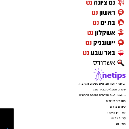
בעלי הזכויות בצילומים המגיעים לידינו. אם זיהיתים
האירוע הופסק רק בנס, לאחר שאמה של אחד
בפרסומינו צילום שיש לכם זכויות בו, אתם רשאים
הקורבנות, שדאגה מכך שבנה טרם שב, התקשרה
לפנות אלינו ולבקש לחדול מהשימוש באמצעות
ללא הרף. התוקפים הורו לנער לענות ולומר שהוא
כתובת המייל:ram@isnet.co.il
בפארק, וכשהבינו שהאם בדרכה למקום – הם
איימו על הקורבנות שאם ידברו הם יגיעו עד לביתם,
זרקו את הטלפונים ונמלטו מהמקום.
נטיפס - רשת חברתית לטיפים והמלצות
שערים חשמליים בבאר שבע
Netips -רשת חברתית לחכמת ההמונים
מסלולים לטיולים
טיולים בדרום
עורך דין באשדוד
קריית גת נט
חולון נט
קרדיט: משטרת ישראל