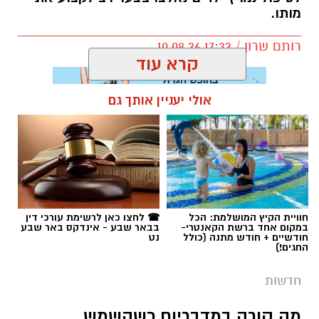
מותו.
רותם שרון / 17:32 10.08.26
קרא עוד
אולי יעניין אותך גם
תגים:
עומר
חוויית הקיץ המושלמת: הכל
☎ לחצו כאן לרשימת עורכי דין
במקום אחד ברשת הקאנטרי-
בבאר שבע - אינדקס באר שבע
חודשיים + חודש מתנה (כולל
נט
החגים!)
חדשות
מה קורה במדבריום כשהשמש