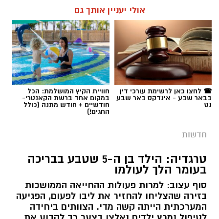
אולי יעניין אותך גם
☎ לחצו כאן לרשימת עורכי דין
חוויית הקיץ המושלמת: הכל
בבאר שבע - אינדקס באר שבע
במקום אחד ברשת הקאנטרי-
נט
חודשיים + חודש מתנה (כולל
החגים!)
חדשות
טרגדיה: הילד בן ה-5 שטבע בבריכה
בעומר הלך לעולמו
סוף עצוב: למרות פעולות ההחייאה הממושכות
בזירה שהצליחו להחזיר את ליבו לפעום, הפגיעה
המערכתית הייתה קשה מדי. הצוותים ביחידה
לטיפול נמרץ ילדים נאלצו בצער רב לקבוע את