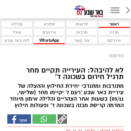
ראשי
חדשות
ספורט
קהילה
מגזין
תרבות
אירועים
אוכל
אינדקס
צור קשר
WhatsApp
לוח באר שבע
חדשות
לא להיבהל: העירייה תקיים מחר
תרגיל חירום בשכונה ד'
מתנדבות ומתנדבי יחידת החילוץ וההצלה של
עיריית באר שבע 'רעם 7' יקיימו מחר (שלישי,
05/11) בשעות אחר הצהריים והלילה אימון מיוחד
המדמה קריסת מבנה בשכונה ד' ופעולות חילוץ
רותם שרון / 19:51 04.11.24