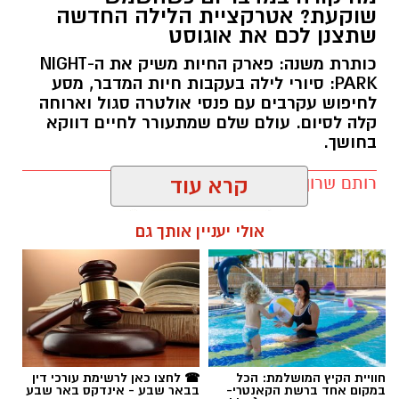
שוקעת? אטרקציית הלילה החדשה
שתצנן לכם את אוגוסט
כותרת משנה: פארק החיות משיק את ה-NIGHT
PARK: סיורי לילה בעקבות חיות המדבר, מסע
לחיפוש עקרבים עם פנסי אולטרה סגול וארוחה
קרדיט: מד"א
קלה לסיום. עולם שלם שמתעורר לחיים דווקא
בחושך.
סוף עצוב למאבק על חייו של הילד כבן ה-5 שטבע
בשבוע שעבר בבריכה ציבורית ביישוב עומר. לאחר
רותם שרון / 11:30 10.08.26
קרא עוד
ימים של מאמצים כבירים ביחידה לטיפול נמרץ
ילדים במרכז הרפואי סורוקה בבאר שבע, נאלצו
אולי יעניין אותך גם
הרופאים לקבוע את מותו.
כזכור, ביום שלישי שעבר סמוך לשעה 18:00 בערב,
התקבל דיווח במוקדי החירום על ילד שנמשה ממי
תגים:
מדבריום
הבריכה כשהוא מחוסר הכרה, ללא דופק וללא
נשימה. צוותי מד"א ואיחוד הצלה שהוזעקו למקום
החלו מיד להעניק לו טיפול רפואי מציל חיים וביצעו
חוויית הקיץ המושלמת: הכל
☎ לחצו כאן לרשימת עורכי דין
במקום אחד ברשת הקאנטרי-
בבאר שבע - אינדקס באר שבע