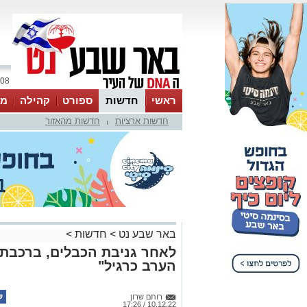
08 אוגוסט 2026 / 19:40
ראשי
חדשות
ספורט
קהילה
מג
חדשות ארציות
חדשות מהאזור
עסקים
טיפים והמלצות
|
באר שבע נט
>
חדשות
>
לאחר גניבת הכבלים, ברכבת מ
הערב כרגיל"
רותם שרון
10.12.22 / 17:26