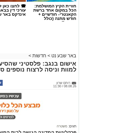
חוויית הקיץ המושלמת:
☎ לחצו כאן ל
הכל במקום אחד ברשת
עורכי דין בבא
הקאנטרי- חודשיים +
אינדקס באר ש
חודש מתנה (כולל
החגים!)
באר שבע נט
>
חדשות
>
אישום בנגב: פלסטיני שהסי
למוות וניסה לרצוח נוספים ס
רותם שרון
קרדיט: רמ"י
08.08.26 / 11:30
המדינה, בהובלת החטיבה לשמירה על הקר
מחדשת בימים אלה את עבודות הנטיעה באז
המבוצעת בפועל על ידי קק"ל ומאובטחת 
של כ-6,000 דונם – פי שניים בקירו
מתבצעות כחלק מפעילות רציפה ועקבית 
במטרה להגן על קרקעות המדינה באזור הד
תגים:
משטרה
פרקליטות המדינה הגישה לבית המש