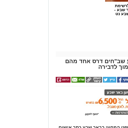
רשימת
ר שבע -
בע נט
ע שב"חים דרס אחד מהם
מוך לדבירה
קע ברשות מקרקעי ישראל (רמ"י),
ור ואדי ענים שבנגב. הפעילות,
על ידי משטרת ישראל, מקיפה שטח עצום
ב משטחה של העיר גבעתיים. העבודות
המתקיימת מזה למעלה משלושה עשורים
רום.
פט המחוזי בבאר שבע כתב אישום