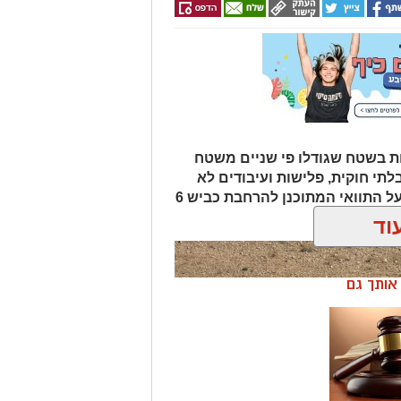
ת בשטח שגודלו פי שניים משטח
לתי חוקית, פלישות ועיבודים לא
מורשים בנגב. המהלך נועד גם להגן על התוואי המתוכנן להרחבת כביש 6
וד
ן אותך גם