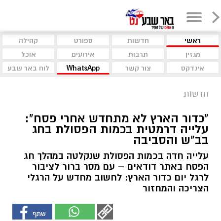
ראשי
חדשות
ספורט
קהילה
מגזין
תרבות
אירועים
אוכל
אינדקס
צור קשר
WhatsApp
לוח באר שבע
חדשות
"כדור הארץ לא מתחדש אחרי פסח":
עלייה דרמטית בכמות הפסולת בחג
בב"ש והסביבה
עלייה חדה בכמות הפסולת שנקלטה במהלך חג
הפסח באתר דודאים – עם מסר ברור לציבור
לרגל יום כדור הארץ: לחשוב מחדש על הרגלי
הצריכה והמחזור