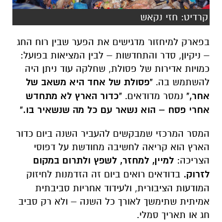
קרדיט: חזי נקאש
בפארק למיחזור מדגישים את הפער שבין רוח החג
– ניקיון, סדר והתחדשות – לבין המציאות בפועל:
כמויות אדירות של פסולת, שחלקה עוד ניתן היה
להשתמש בה.
"פסולת של אחד היא משאב של
אחר,"
נמסר מדודאים.
"כדור הארץ לא מתחדש
אחרי פסח – הוא נשאר עם כל מה שנשאיר בו."
המסר המרכזי שמבקשים להעביר השנה ביום כדור
הארץ הוא קריאה לחשיבה מחודשת על דפוסי
הצריכה:
למיין, למחזר, לשפץ ולתרום במקום
לזרוק.
בדודאים רואים ביום זה הזדמנות לחיזוק
המודעות הציבורית, ולעידוד אחריות סביבתית
אמיתית שתימשך לאורך כל השנה – ולא רק סביב
חג או תאריך סמלי.