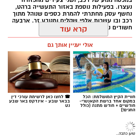
במכסה מנוע של רכב, ושני צעירים מהפזורה
נעצרו. בפעילות נוספת באזור התעשייה ברהט,
נחשף עסק מחתרתי להמרת כספים שנוהל מתוך
רכב ובו עשרות אלפי שקלים ומטבע זר. ארבעה
חשודים נעצרו בסך הכל.
קרא עוד
רותם שרון / 19:00 06.08.26
אולי יעניין אותך גם
תגים:
משטרה
חוויית הקיץ המושלמת: הכל
☎ לחצו כאן לרשימת עורכי דין
במקום אחד ברשת הקאנטרי-
בבאר שבע - אינדקס באר שבע
חודשיים + חודש מתנה (כולל
נט
החגים!)
חדשות
פרסום ראשון: בני 13 ו-14 חשודים