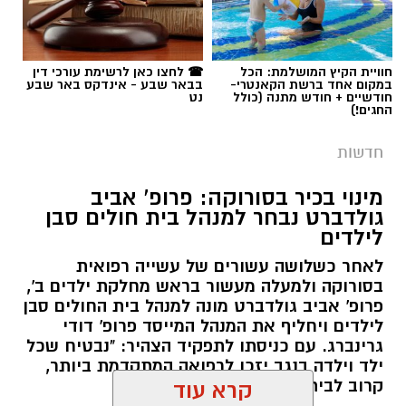
חוויית הקיץ המושלמת: הכל
☎ לחצו כאן לרשימת עורכי דין
במקום אחד ברשת הקאנטרי-
בבאר שבע - אינדקס באר שבע
חודשיים + חודש מתנה (כולל
נט
החגים!)
חדשות
מינוי בכיר בסורוקה: פרופ' אביב
גולדברט נבחר למנהל בית חולים סבן
לילדים
לאחר כשלושה עשורים של עשייה רפואית
בסורוקה ולמעלה מעשור בראש מחלקת ילדים ב',
פרופ' אביב גולדברט מונה למנהל בית החולים סבן
לילדים ויחליף את המנהל המייסד פרופ' דודי
גרינברג. עם כניסתו לתפקיד הצהיר: "נבטיח שכל
ילד וילדה בנגב יזכו לרפואה המתקדמת ביותר,
קרוב לבית".
קרא עוד