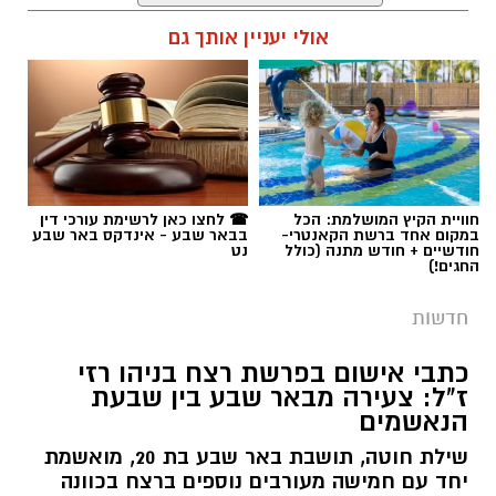
רותם שרון / 19:10 07.08.26
אולי יעניין אותך גם
תגים:
פרופ' אביב גולדברט
חוויית הקיץ המושלמת: הכל
☎ לחצו כאן לרשימת עורכי דין
במקום אחד ברשת הקאנטרי-
בבאר שבע - אינדקס באר שבע
חודשיים + חודש מתנה (כולל
נט
החגים!)
חדשות
כתבי אישום בפרשת רצח בניהו רזי
ז"ל: צעירה מבאר שבע בין שבעת
הנאשמים
שילת חוטה, תושבת באר שבע בת 20, מואשמת
יחד עם חמישה מעורבים נוספים ברצח בכוונה