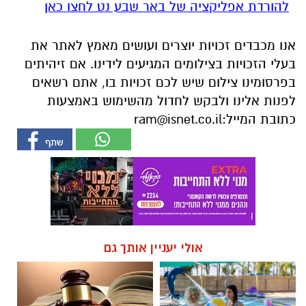
להורדת אפליקציה של באר שבע נט לחצו כאן
אנו מכבדים זכויות יוצרים ועושים מאמץ לאתר את
בעלי הזכויות בצילומים המגיעים לידינו. אם זיהיתים
בפרסומינו צילום שיש לכם זכויות בו, אתם רשאים
לפנות אלינו ולבקש לחדול מהשימוש באמצעות
כתובת המייל:
ram@isnet.co.il
אולי יעניין אותך גם