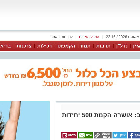
|
המייל האדום
|
לפרסום באתר
זין
נדל"ן
תרבות
תמוז
הקמפוס
רכילות
צרכנות
בריאו
יישוב קהילתי חדש בדרך לנגב: אושרה הקמת 500 יחידות