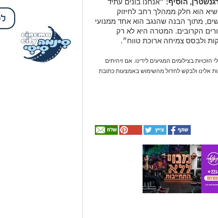
רגנשטרן, הוסיף:
״אנחנו בונים עתיד
שיא הוא חלק ממהלך רחב לחיזוק
שים, מתוך הבנה שהנגב הוא אחד ממנועי
רים הקרובים. המטרה היא לא רק
זקות ולבסס צמיחה ארוכת טווח״.
 הזכויות בצילומים המגיעים לידינו. אם זיהיתים
נות אלינו ולבקש לחדול מהשימוש באמצעות כתובת
אולי
יעניין
אותך
גם
☎ לחצו כאן לרשימת
חוויית הקיץ המושלמת:
עורכי דין בבאר שבע -
הכל במקום אחד ברשת
הקאנטרי- חודשיים +
אינדקס באר שבע נט
חודש מתנה (כולל