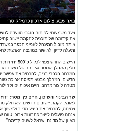
באר שבע. צילום ארכיון כרמל קיסרי
צעד משמעותי לפיתוח הנגב: הוועדה לנושא
את קידומה של תוכנית להקמת יישוב קהיל
אותה מוביל המינהל לענייני הכפר במשרד 
ותעלה לדיון ולאישור במועצה הארצית לתכנו
היישוב החדש צפוי לכלול
כ־500 יחידות דיור
חלק ממהלך אסטרטגי רחב של משרד הבינוי
המרחב הכפרי בנגב, להרחיב את אפשרויות 
חדשים. המהלך מבטא תפיסה ארוכת טווח ה
מטרה ליצור מרחבי חיים איכותיים וקהילות
שר הבינוי והשיכון, חיים כץ, מסר:
״חיזו
לאומי. הקמת יישובים חדשים היא חלק מ
צמיחה, להרחיב את היצע הדיור ולמשוך או
אנחנו פועלים לייצר פתרונות ארוכי טווח ש
מאוזן של מדינת ישראל לשנים קדימה״.