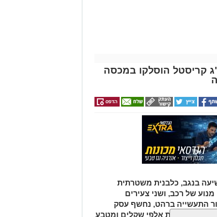
החגים!)
 איקרה הריחה: 1.6 ק"ג קריסטל הוסלקו במכסה
ה
עה בנגב, כלבנית משטרתית
וע של רכב, ושני צעירים
ור התעשייה ברהט, נחשף עסק
כב ובו עשרות אלפי שקלים ומטבע