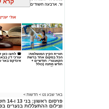
קרא ע
זר. ארבעה חשודים נעצרו בסך הכל.
אולי יעניי
חוויית הקיץ המושלמת:
☎ לחצו כאן ל
הכל במקום אחד ברשת
עורכי דין בבא
הקאנטרי- חודשיים +
אינדקס באר ש
חודש מתנה (כולל
החגים!)
קרדיט: משטרת ישראל
באר שבע נט
>
חדשות
>
פרסום 
שוטרי המחוז הדרומי ולוח
וצילום ההתעללות בנערים בפ