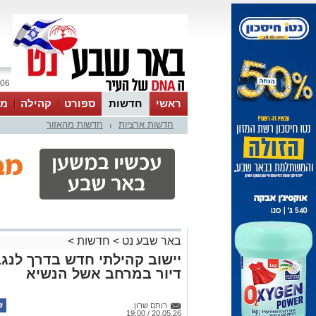
06 אוגוסט 2026 / 22:15
ראשי
חדשות
ספורט
קהילה
מג
חדשות ארציות
חדשות מהאזור
עסקים
טיפים והמלצות
|
באר שבע נט
>
חדשות
>
דיור במרחב אשל הנשיא
רותם שרון
20.05.26 / 19:00