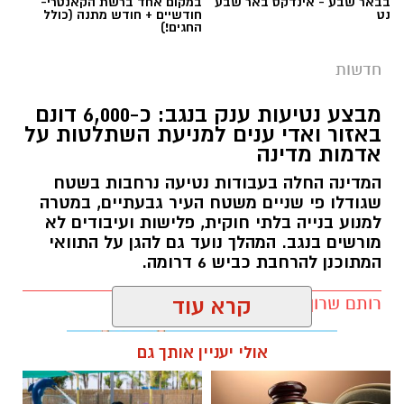
בבאר שבע - אינדקס באר שבע
במקום אחד ברשת הקאנטרי-
נט
חודשיים + חודש מתנה (כולל
החגים!)
חדשות
מבצע נטיעות ענק בנגב: כ-6,000 דונם
באזור ואדי ענים למניעת השתלטות על
אדמות מדינה
המדינה החלה בעבודות נטיעה נרחבות בשטח
שגודלו פי שניים משטח העיר גבעתיים, במטרה
למנוע בנייה בלתי חוקית, פלישות ועיבודים לא
מורשים בנגב. המהלך נועד גם להגן על התוואי
המתוכנן להרחבת כביש 6 דרומה.
רותם שרון / 11:32 08.08.26
קרא עוד
אולי יעניין אותך גם