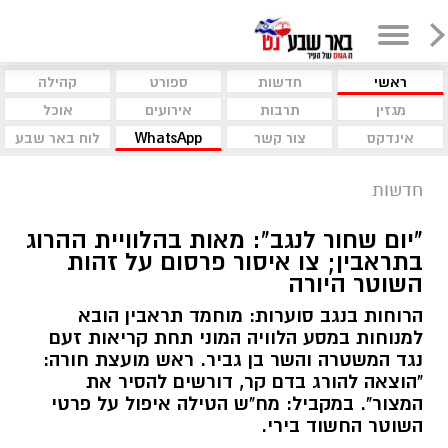
ראשי
חדשות
ספורט
קהילה
מגזין
תרבות
אירועים
אוכל
אינדקס
צור קשר
WhatsApp
לוח באר שבע
חדשות
"יום שחור לנגב": מאות בהלוויית ההרוג
בתראבין; צו איסור פרסום על זהות
השוטר היורה
הרוחות בנגב סוערות: מוחמד תראבין הובא
למנוחות במסע הלוויה המוני תחת קריאות זעם
נגד המשטרה והשר בן גביר. ראש מועצת חורה:
"הוצאה להורג בדם קר, דורשים להסיר את
המצור". במקביל: מח"ש הטילה איפול על פרטי
השוטר החשוד בירי.