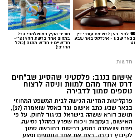
תגים:
רמ''י
☎ לחצו כאן לרשימת עורכי דין
חוויית הקיץ המושלמת: הכל
בבאר שבע - אינדקס באר שבע
במקום אחד ברשת הקאנטרי-
נט
חודשיים + חודש מתנה (כולל
החגים!)
חדשות
אישום בנגב: פלסטיני שהסיע שב"חים
דרס אחד מהם למוות וניסה לרצוח
נוספים סמוך לדבירה
פרקליטות המדינה הגישה לבית המשפט המחוזי
בבאר שבע כתב אישום נגד באסל שואמרה (27),
תושב דורא ששהה בישראל בניגוד לחוק. על פי
האישום, בעקבות ויכוח שפרץ במהלך נסיעה,
פתח שואמרה במסע דריסות בחורשה סמוך
לקיבוץ דבירה, רצח את אחד הנוסעים ופצע
קרדיט: רמ"י