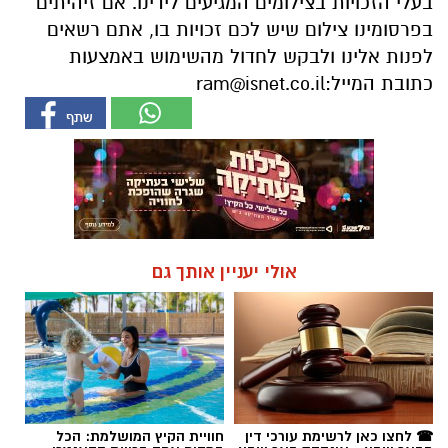
בעלי הזכויות בצילומים המגיעים לידינו. אם זיהיתים
בפרסומינו צילום שיש לכם זכויות בו, אתם רשאים
לפנות אלינו ולבקש לחדול מהשימוש באמצעות
כתובת המייל:
ram@isnet.co.il
אולי יעניין אותך גם
☎ לחצו כאן לרשימת עורכי דין
חוויית הקיץ המושלמת: הכל