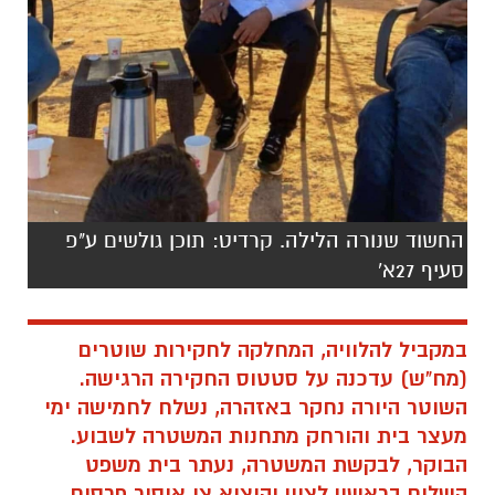
החשוד שנורה הלילה. קרדיט: תוכן גולשים ע"פ
סעיף 27א'
במקביל להלוויה, המחלקה לחקירות שוטרים
(מח"ש) עדכנה על סטטוס החקירה הרגישה.
השוטר היורה נחקר באזהרה, נשלח לחמישה ימי
מעצר בית והורחק מתחנות המשטרה לשבוע.
הבוקר, לבקשת המשטרה, נעתר בית משפט
השלום בראשון לציון והוציא צו איסור פרסום