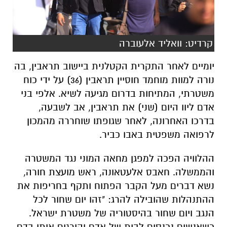
קרדיט: וואליד אלעוברה
יומיים לאחר התקרית הקטלנית ביישוב תראבין, בה
נורה למוות מוחמד חוסיין תראבין (36) על ידי כוח
משטרתי, המתיחות בדרום מגיעה לשיא. אלפי בני
אדם ליוו היום (שני) את תראבין, אב לשבעה,
בדרכו האחרונה, לאחר שגופתו שוחררה מהמכון
לרפואה משפטית באבו כביר.
ההלוויה הפכה למפגן מחאה המוני נגד המשטרה
והממשלה. חאבס אלעטאונה, ראש מועצת חורה,
נשא דברים מעל הקבר הפתוח ותקף בחריפות את
ההתנהלות שהובילה להרג: "זהו יום שחור לכל
הנגב ויום שחור בהיסטוריה של משטרת ישראל.
כשאנשים נכנסים לבית של אדם והורגים אותו בדם