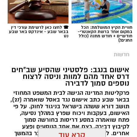
תגים:
רמ''י
חוויית הקיץ המושלמת: הכל
☎ לחצו כאן לרשימת עורכי דין
במקום אחד ברשת הקאנטרי-
בבאר שבע - אינדקס באר שבע
חודשיים + חודש מתנה (כולל
נט
החגים!)
חדשות
אישום בנגב: פלסטיני שהסיע שב"חים
דרס אחד מהם למוות וניסה לרצוח
נוספים סמוך לדבירה
פרקליטות המדינה הגישה לבית המשפט המחוזי
בבאר שבע כתב אישום נגד באסל שואמרה (27),
תושב דורא ששהה בישראל בניגוד לחוק. על פי
האישום, בעקבות ויכוח שפרץ במהלך נסיעה,
פתח שואמרה במסע דריסות בחורשה סמוך
לקיבוץ דבירה, רצח את אחד הנוסעים ופצע
קרדיט: רמ"י
אחרים. לאחר מכן נמלט מהזירה ונעצר בהמשך
קרא עוד