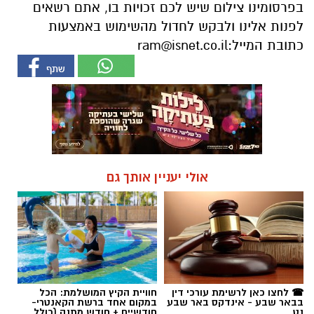
בפרסומינו צילום שיש לכם זכויות בו, אתם רשאים
לפנות אלינו ולבקש לחדול מהשימוש באמצעות
כתובת המייל:
ram@isnet.co.il
אולי יעניין אותך גם
☎ לחצו כאן לרשימת עורכי דין
חוויית הקיץ המושלמת: הכל
בבאר שבע - אינדקס באר שבע
במקום אחד ברשת הקאנטרי-
נט
חודשיים + חודש מתנה (כולל