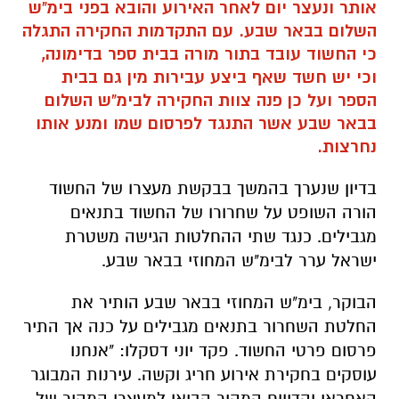
אותר ונעצר יום לאחר האירוע והובא בפני בימ"ש
השלום בבאר שבע. עם התקדמות החקירה התגלה
כי החשוד עובד בתור מורה בבית ספר בדימונה,
וכי יש חשד שאף ביצע עבירות מין גם בבית
הספר ועל כן פנה צוות החקירה לבימ"ש השלום
בבאר שבע אשר התנגד לפרסום שמו ומנע אותו
נחרצות.
בדיון שנערך בהמשך בבקשת מעצרו של החשוד
הורה השופט על שחרורו של החשוד בתנאים
מגבילים. כנגד שתי ההחלטות הגישה משטרת
ישראל ערר לבימ"ש המחוזי בבאר שבע.
הבוקר, בימ"ש המחוזי בבאר שבע הותיר את
החלטת השחרור בתנאים מגבילים על כנה אך התיר
פרסום פרטי החשוד. פקד יוני דסקלו: "אנחנו
עוסקים בחקירת אירוע חריג וקשה. עירנות המבוגר
האחראי והדיווח המהיר הביאו למעצרו המהיר של