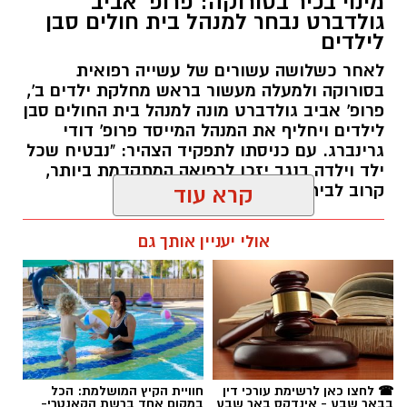
מינוי בכיר בסורוקה: פרופ' אביב
גולדברט נבחר למנהל בית חולים סבן
לילדים
לאחר כשלושה עשורים של עשייה רפואית
בסורוקה ולמעלה מעשור בראש מחלקת ילדים ב',
פרופ' אביב גולדברט מונה למנהל בית החולים סבן
לילדים ויחליף את המנהל המייסד פרופ' דודי
גרינברג. עם כניסתו לתפקיד הצהיר: "נבטיח שכל
ילד וילדה בנגב יזכו לרפואה המתקדמת ביותר,
קרוב לבית".
קרא עוד
רותם שרון / 19:10 07.08.26
אולי יעניין אותך גם
תגים:
פרופ' אביב גולדברט
☎ לחצו כאן לרשימת עורכי דין
חוויית הקיץ המושלמת: הכל
בבאר שבע - אינדקס באר שבע
במקום אחד ברשת הקאנטרי-