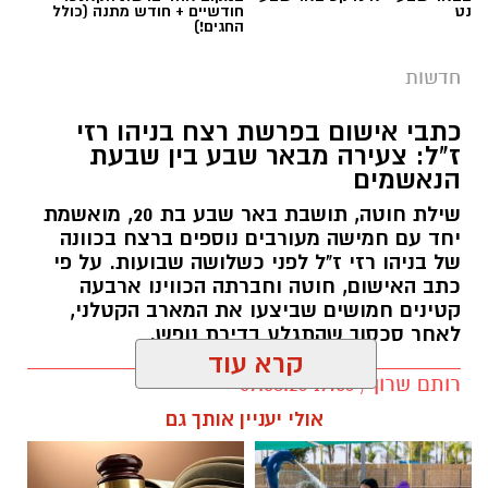
נט
חודשיים + חודש מתנה (כולל
החגים!)
חדשות
כתבי אישום בפרשת רצח בניהו רזי
ז"ל: צעירה מבאר שבע בין שבעת
הנאשמים
שילת חוטה, תושבת באר שבע בת 20, מואשמת
יחד עם חמישה מעורבים נוספים ברצח בכוונה
של בניהו רזי ז"ל לפני כשלושה שבועות. על פי
כתב האישום, חוטה וחברתה הכווינו ארבעה
קטינים חמושים שביצעו את המארב הקטלני,
לאחר סכסוך שהתגלע בדירת נופש.
קרא עוד
קרדיט: סורוקה
רותם שרון / 19:06 07.08.26
אולי יעניין אותך גם
המרכז הרפואי האוניברסיטאי סורוקה מקבוצת
כללית הודיע על מינויו של פרופ' אביב גולדברט
למנהל בית החולים סבן לילדים. פרופ' גולדברט