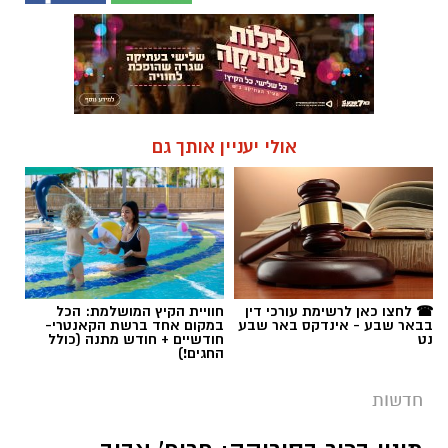
אולי יעניין אותך גם
☎ לחצו כאן לרשימת עורכי דין
חוויית הקיץ המושלמת: הכל
בבאר שבע - אינדקס באר שבע
במקום אחד ברשת הקאנטרי-
נט
חודשיים + חודש מתנה (כולל
החגים!)
חדשות