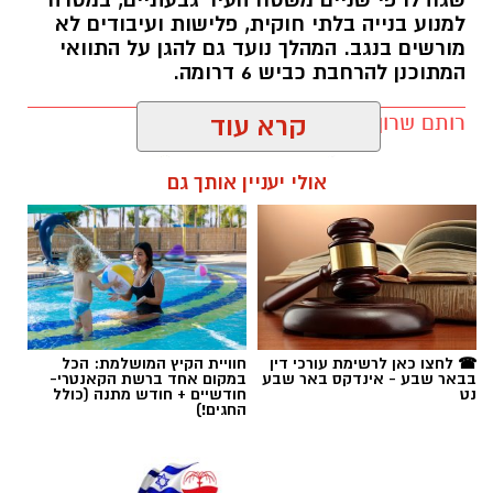
למנוע בנייה בלתי חוקית, פלישות ועיבודים לא
מורשים בנגב. המהלך נועד גם להגן על התוואי
המתוכנן להרחבת כביש 6 דרומה.
רותם שרון / 11:32 08.08.26
קרא עוד
אולי יעניין אותך גם
תגים:
רמ''י
☎ לחצו כאן לרשימת עורכי דין
חוויית הקיץ המושלמת: הכל
בבאר שבע - אינדקס באר שבע
במקום אחד ברשת הקאנטרי-
נט
חודשיים + חודש מתנה (כולל
החגים!)