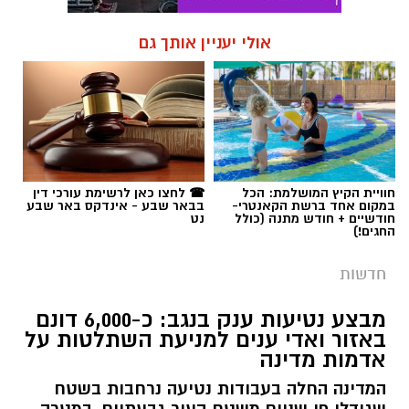
אולי יעניין אותך גם
חוויית הקיץ המושלמת: הכל
☎ לחצו כאן לרשימת עורכי דין
במקום אחד ברשת הקאנטרי-
בבאר שבע - אינדקס באר שבע
חודשיים + חודש מתנה (כולל
נט
החגים!)
חדשות
מבצע נטיעות ענק בנגב: כ-6,000 דונם
באזור ואדי ענים למניעת השתלטות על
אדמות מדינה
המדינה החלה בעבודות נטיעה נרחבות בשטח
שגודלו פי שניים משטח העיר גבעתיים, במטרה