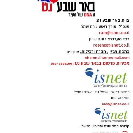
צוות באר שבע נט:
מנכ"ל ועורך ראשי:
רם שהם
ram@isnet.co.il
רכז מערכת:
רותם שרון
rotems@isnet.co.il
כתבת מגזין, חברה ורכילות:
שרון דינר
sharondinarr@gmail.com
מכירות פרסום בבאר שבע נט:
050-8833100
קרדיט: רמ"י
המדינה, בהובלת החטיבה לשמירה על הקרקע
ברשות מקרקעי ישראל (רמ"י), מחדשת בימים אלה
פרסום ברשת ישראל נט - אלדה נתנאל
את עבודות הנטיעה באזור ואדי ענים שבנגב.
050-7870908
הפעילות, המבוצעת בפועל על ידי קק"ל ומאובטחת
elda@isnet.co.il
על ידי משטרת ישראל, מקיפה שטח עצום של
כ-6,000 דונם – פי שניים בקירוב משטחה של העיר
גבעתיים. העבודות מתבצעות כחלק מפעילות
קבוצת התקשורת ומקומוני הרשת: