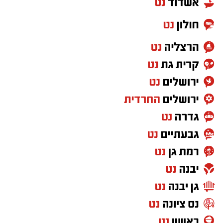
רציפה ועקבית המתקיימת מזה למעלה משלושה
עשורים במטרה להגן על קרקעות המדינה באזור
הדרום.
ברשות מקרקעי ישראל מדגישים כי אסטרטגיית
הנטיעות הוכחה לאורך השנים ככלי יעיל במיוחד
לשמירה על הקרקעות. מטרתו המרכזית של
המבצע הנוכחי היא למנוע פלישות לשטחים
פתוחים, לעצור עיבודים חקלאיים בלתי מורשים
ולבלום ניסיונות לבנייה לא חוקית. בנוסף, הנטיעות
מסייעות בהגנה על תשתיות לאומיות עתידיות
במרחב, ובראשן שמירה הרמטית על התוואי
המיועד להרחבת כביש 6 לכיוון דרום.
שירה תם, מנהלת החטיבה לשמירה על הקרקע
ברשות מקרקעי ישראל, התייחסה לתחילת
העבודות וציינה כי הרשות תמשיך לפעול כנאמן