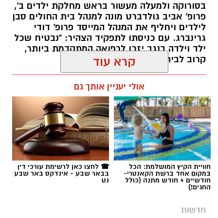
בסורוקה ולמעלה מעשור בראש מחלקת ילדים ב',
פרופ' אביב גולדברט מונה למנהל בית החולים סבן
לילדים ויחליף את המנהל המייסד פרופ' דודי
גרינברג. עם כניסתו לתפקיד הצהיר: "נבטיח שכל
ילד וילדה בנגב יזכו לרפואה המתקדמת ביותר,
קרוב לבית".
קרא עוד
רותם שרון / 19:10 07.08.26
אולי יעניין אותך גם
תגים:
פרופ' אביב גולדברט
חוויית הקיץ המושלמת: הכל
☎ לחצו כאן לרשימת עורכי דין
במקום אחד ברשת הקאנטרי-
בבאר שבע - אינדקס באר שבע
חודשיים + חודש מתנה (כולל
נט
החגים!)
חדשות