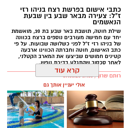
כתבי אישום בפרשת רצח בניהו רזי
ז"ל: צעירה מבאר שבע בין שבעת
הנאשמים
שילת חוטה, תושבת באר שבע בת 20, מואשמת
יחד עם חמישה מעורבים נוספים ברצח בכוונה
של בניהו רזי ז"ל לפני כשלושה שבועות. על פי
כתב האישום, חוטה וחברתה הכווינו ארבעה
קטינים חמושים שביצעו את המארב הקטלני,
לאחר סכסוך שהתגלע בדירת נופש.
קרא עוד
קרדיט: סורוקה
רותם שרון / 19:06 07.08.26
אולי יעניין אותך גם
המרכז הרפואי האוניברסיטאי סורוקה מקבוצת
כללית הודיע על מינויו של פרופ' אביב גולדברט
למנהל בית החולים סבן לילדים. פרופ' גולדברט
נכנס לנעליו של פרופ' דודי גרינברג, המנהל המייסד
של בית החולים, שהוביל לאורך שנים את החטיבה
תגים:
רצח בניהו רזי ז"ל
לרפואת ילדים ופעל רבות לקידום התחום בסורוקה