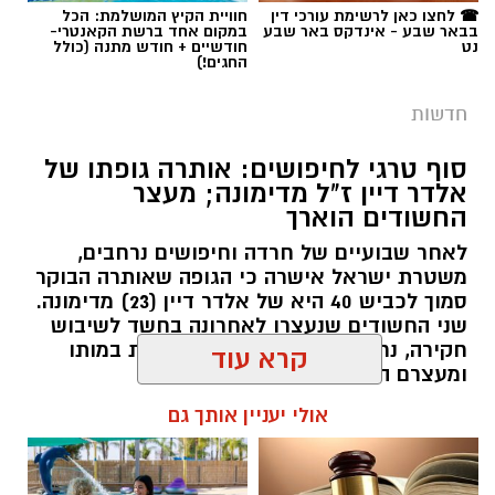
ובנגב כולו.
☎ לחצו כאן לרשימת עורכי דין
חוויית הקיץ המושלמת: הכל
בבאר שבע - אינדקס באר שבע
במקום אחד ברשת הקאנטרי-
נט
חודשיים + חודש מתנה (כולל
החגים!)
פרופ' גולדברט (תושב להבים, נשוי ואב לארבעה)
הוא מומחה ברפואת ילדים ובמחלות ריאה בילדים.
חדשות
הוא בוגר לימודי רפואה ותואר שני בניהול מערכות
בריאות מטעם אוניברסיטת בן גוריון, ובוגר
סוף טרגי לחיפושים: אותרה גופתו של
התמחות-על במחלות ריאה והפרעות שינה בילדים
אלדר דיין ז"ל מדימונה; מעצר
החשודים הוארך
שביצע בארה"ב. את דרכו המקצועית בסורוקה החל
לפני כשלושה עשורים כמתמחה במחלקת ילדים ב',
לאחר שבועיים של חרדה וחיפושים נרחבים,
משטרת ישראל אישרה כי הגופה שאותרה הבוקר
ובמשך השנים טיפס בשדרת הניהול של בית
חוטה. קרדיט: תוכן גולשים ע"פ סעיף 27א'
סמוך לכביש 40 היא של אלדר דיין (23) מדימונה.
החולים, כאשר בלמעלה מעשור האחרון עמד
שני החשודים שנעצרו לאחרונה בחשד לשיבוש
בראשה של אותה מחלקה כמנהל.
פרקליטות המדינה הגישה הבוקר לבית המשפט
חקירה, נחקרים כעת בחשד למעורבות במותו
קרא עוד
המחוזי בירושלים שני כתבי אישום חמורים נגד
ומעצרם הוארך.
לצד עשייתו הקלינית הענפה בסורוקה, פרופ'
שבעה מעורבים בפרשת רצח בניהו רזי ז״ל
אולי יעניין אותך גם
גולדברט מוכר גם בזכות פעילותו המחקרית,
רותם שרון / 19:00 06.08.26
ופציעת חברו, אירוע שהתרחש לפני כשלושה
שחלקה זכה לעניין ולחשיפה בינלאומית. בעבר
שבועות.
כיהן כיו"ר החברה הישראלית לרפואת ילדים, וכיום