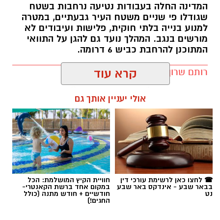
המדינה החלה בעבודות נטיעה נרחבות בשטח
שגודלו פי שניים משטח העיר גבעתיים, במטרה
למנוע בנייה בלתי חוקית, פלישות ועיבודים לא
מורשים בנגב. המהלך נועד גם להגן על התוואי
המתוכנן להרחבת כביש 6 דרומה.
רותם שרון / 11:32 08.08.26
קרא עוד
תגים:
רמ''י
אולי יעניין אותך גם
☎ לחצו כאן לרשימת עורכי דין
חוויית הקיץ המושלמת: הכל
בבאר שבע - אינדקס באר שבע
במקום אחד ברשת הקאנטרי-
נט
חודשיים + חודש מתנה (כולל
החגים!)