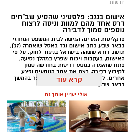
חדשות
אישום בנגב: פלסטיני שהסיע שב"חים
דרס אחד מהם למוות וניסה לרצוח
נוספים סמוך לדבירה
פרקליטות המדינה הגישה לבית המשפט המחוזי
בבאר שבע כתב אישום נגד באסל שואמרה (27),
קרדיט: רמ"י
תושב דורא ששהה בישראל בניגוד לחוק. על פי
האישום, בעקבות ויכוח שפרץ במהלך נסיעה,
המדינה, בהובלת החטיבה לשמירה על הקרקע
פתח שואמרה במסע דריסות בחורשה סמוך
ברשות מקרקעי ישראל (רמ"י), מחדשת בימים אלה
לקיבוץ דבירה, רצח את אחד הנוסעים ופצע
את עבודות הנטיעה באזור ואדי ענים שבנגב.
אחרים. לאחר מכן נמלט מהזירה ונעצר בהמשך
קרא עוד
הפעילות, המבוצעת בפועל על ידי קק"ל ומאובטחת
בבאר שבע.
על ידי משטרת ישראל, מקיפה שטח עצום של
אולי יעניין אותך גם
רותם שרון / 11:30 08.08.26
כ-6,000 דונם – פי שניים בקירוב משטחה של העיר
גבעתיים. העבודות מתבצעות כחלק מפעילות
רציפה ועקבית המתקיימת מזה למעלה משלושה
עשורים במטרה להגן על קרקעות המדינה באזור
הדרום.