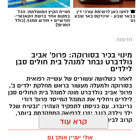
תגים:
משטרה
☎ לחצו כאן לרשימת עורכי דין
חוויית הקיץ המושלמת: הכל
ברשות מקרקעי ישראל מדגישים כי אסטרטגיית
בבאר שבע - אינדקס באר שבע
במקום אחד ברשת הקאנטרי-
נט
חודשיים + חודש מתנה (כולל
הנטיעות הוכחה לאורך השנים ככלי יעיל במיוחד
החגים!)
לשמירה על הקרקעות. מטרתו המרכזית של
המבצע הנוכחי היא למנוע פלישות לשטחים
חדשות
פתוחים, לעצור עיבודים חקלאיים בלתי מורשים
מינוי בכיר בסורוקה: פרופ' אביב
ולבלום ניסיונות לבנייה לא חוקית. בנוסף, הנטיעות
גולדברט נבחר למנהל בית חולים סבן
מסייעות בהגנה על תשתיות לאומיות עתידיות
לילדים
במרחב, ובראשן שמירה הרמטית על התוואי
לאחר כשלושה עשורים של עשייה רפואית
המיועד להרחבת כביש 6 לכיוון דרום.
בסורוקה ולמעלה מעשור בראש מחלקת ילדים ב',
פרופ' אביב גולדברט מונה למנהל בית החולים סבן
שירה תם, מנהלת החטיבה לשמירה על הקרקע
לילדים ויחליף את המנהל המייסד פרופ' דודי
ברשות מקרקעי ישראל, התייחסה לתחילת
גרינברג. עם כניסתו לתפקיד הצהיר: "נבטיח שכל
העבודות וציינה כי הרשות תמשיך לפעול כנאמן
ילד וילדה בנגב יזכו לרפואה המתקדמת ביותר,
קרוב לבית".
הציבור לשמירה על קרקעות המדינה ולנקוט בכל
קרא עוד
דרך חוקית כדי להגן עליהן מפני הסגת גבול
קרדיט - דוברות מרחב נגב
רותם שרון / 19:10 07.08.26
והשתלטויות. לדבריה, חידוש הנטיעות בוואדי ענים
אולי יעניין אותך גם