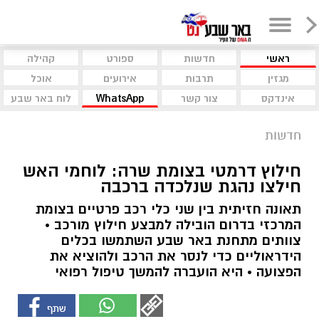
ראשי
חדשות
ספורט
קהילה
מגזין
תרבות
אירועים
אוכל
אינדקס
צור קשר
WhatsApp
לוח באר שבע
חדשות
חילוץ דרמטי בצומת שרה: לוחמי האש
חילצו נהגת שנלכדה ברכבה
תאונה חזיתית בין שני כלי רכב פרטיים בצומת
המרכזי בדרום הובילה למבצע חילוץ מורכב •
צוותים מתחנת באר שבע השתמשו בכלים
הידראוליים כדי לנסר את הרכב ולהוציא את
הפצועה • היא הועברה להמשך טיפול רפואי