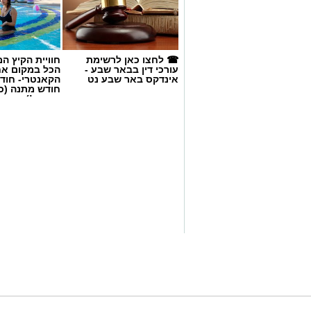
עורכי דין בבאר שבע -
הכל במקום א
אינדקס באר שבע נט
הקאנטרי- חודש
חודש מתנה (כ
החגים!)
קרדיט: באר שבע נט
מתח שיא נרשם בשעה זו ברחבת עיריית בא
ממש כעת מחוץ לבניין העירייה, דקות ספו
המועצה הטעונות ביותר שידעה העיר בתקו
דרישתם של חברי המועצה להדיח לאלתר את
הגשת כתב האישום נגדו בגין תקיפת שני ע
​במקום נוכחים כוחות משטרה גדולים, הכו
פיזית בין שני מחנות קוטביים שהתייצבו זה 
​מחנה התומכים: עומד מאחורי טובול 