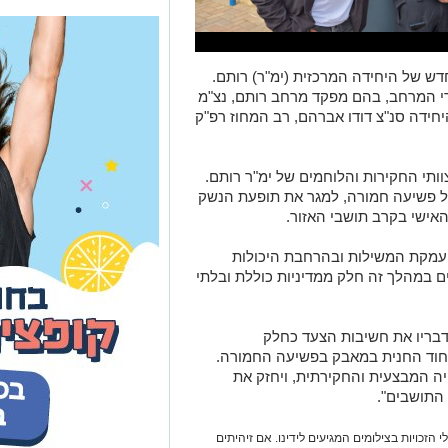
יחידה סנ"צ דודו אברהם, רב המחוז רפ"ק
ותי החקירות והלוחמים של ימ"ר רותם.
ל פשיעה חמורה, למגר את תופעת הנשק
אישי בקרב תושבי האזור.
מקת המשילות ובהרחבת היכולות
 במהלך זה חלק ממדיניות כוללת ובלתי
בריו את חשיבות הצעד כחלק
 חוד החנית במאבק בפשיעה החמורה.
ה המבצעית והחקירתית, ויחזק את
 התושבים".
 הזכויות בצילומים המגיעים לידינו. אם זיהיתים
נות אלינו ולבקש לחדול מהשימוש באמצעות כתובת