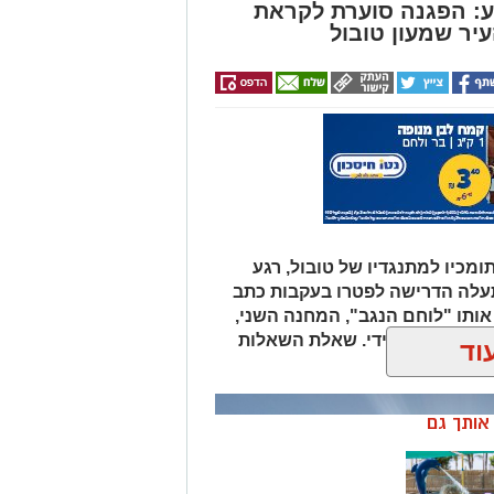
ומכיו למתנגדיו של טובול, רגע
עלה הדרישה לפטרו בעקבות כתב
אותו "לוחם הנגב", המחנה השני,
ת סילוקו המיידי. שאלת השאלות
וד
לוביץ'?
ן אותך גם
מושלמת: