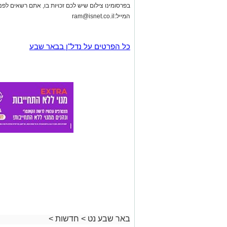
באר שבע נט
>
חדשות
>
דרמה מחוץ לעיריית באר שב
הדיון בהדחתו של סגן ראש הע
רותם שרון
05.08.26 / 18:10