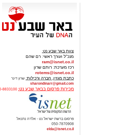
מניפים שלטי תמיכה, רואים בו קורבן
עידוד, תוך שהם מכנים אותו "לוחם הנ
צוות באר שבע נט:
מנכ"ל ועורך ראשי:
רם שהם
ram@isnet.co.il
רכז מערכת:
רותם שרון
rotems@isnet.co.il
כתבת מגזין, חברה ורכילות:
שרון דינר
sharondinarr@gmail.com
מכירות פרסום בבאר שבע נט:
0-8833100
פרסום ברשת ישראל נט - אלדה נתנאל
050-7870908
elda@isnet.co.il