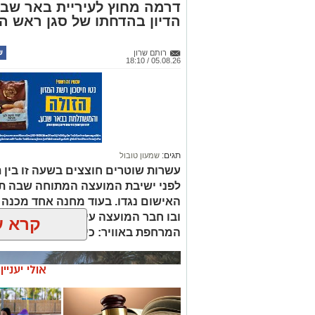
תגים:
שמעון טובול
עשרות שוטרים חוצצים בשעה זו בין ת
לפני ישיבת המועצה המתוחה שבה ת
האישום נגדו. בעוד מחנה אחד מכנה 
ובו חבר המועצה עידו אטיאס, דורש א
קרא ע
המרחפת באוויר: כיצד יכריע רוביק דני
אולי יעניי
☎ לחצו כאן לרשימת
חוויית הקיץ ה