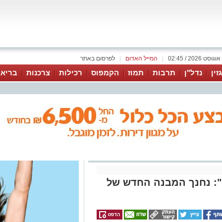
|
המייל האדום
|
לפרסום באתר
זין
נדל"ן
תרבות
תמוז
הקמפוס
רכילות
צרכנות
בריאו
: נחנך המבנה החדש של