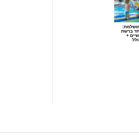
חד ברשת
יים +
ולל
ר שבע: הפגנה יצרית וסוערת מתקיימת
רות לפני פתיחתה של אחת מישיבות
פה האחרונה. על סדר היום עומדת
 סגן ראש העיר, שמעון טובול, על רקע
ובדי תחנת דלק.
ללים עשרות שוטרים, אשר נאלצים לחצוץ
מול זה:
באר שבע נט מסכמת את שנת תשפ"ב
סיכום תשפ"ב בספורט
האנשים שנפרדנו מהם בתשפ"ב
הפרסומים הראשונים והתחקירים הבלעדיים של תשפ"ב
הכתבות
קבו
ומגבה את מעשיו. המפגינים בצד זה
שריגשו אותנו בתשפ"ב
הטרגדיות של שנת תשפ"ב
מגזין