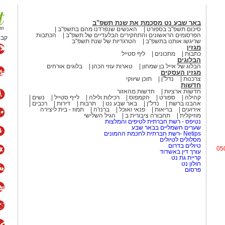
 של המערכת וקוראים לעברו קריאות
כתבות
מתכונים
ליף סטייל
הבלוגים
גב".
הבלוג של אייל בן שמחון
טארות עוזי הכהן
בלוגים אורחים
מגזין העסקים
צרכנות
נדל"ן
תוכן שיווקי
חדשות
חדשות ארציות
חדשות מהאזור
קהילה
ספורט
הקמפוס
רכילות ולילה
לייף סטייל
נשים
אהבנו ברשת
נדל"ן
באר שבע נט
תרבות
דירות
רכבים
אירועים
בריאות
פנאי ואוכל
ברנז'ה
תמוז - בית ליצירה
מוזיקלית
תחבורה ציבורית ב
הגיל השלישי
נטיפס - רשת חברתית לטיפים והמלצות
שערים חשמליים בבאר שבע
Netips -רשת חברתית לחכמת ההמונים
מסלולים לטיולים
טיולים בדרום
05
עורך דין באשדוד
קריית גת נט
חולון נט
פרסום