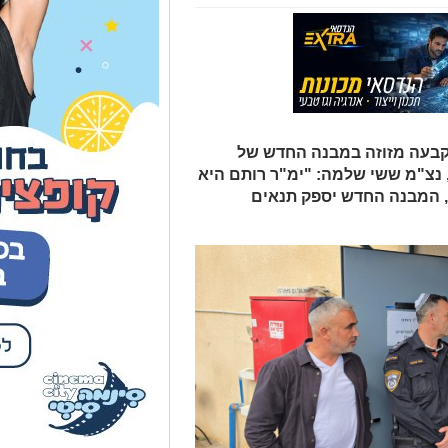
קבעה מזוזה במבנה החדש של
 נצ"מ ששי שלמה: "ימ"ר רותם היא
 המבנה החדש יספק תנאים
דש של היחידה המרכזית (ימ"ר) רותם.
רי המרחב, בהם מפקד מרחב רותם, נצ"מ