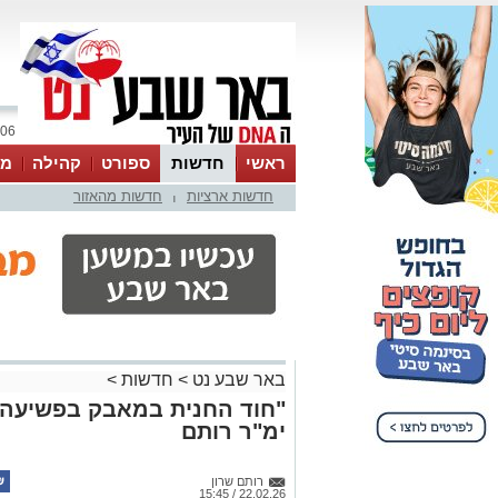
06 אוגוסט 2026 / 02:45
ראשי
חדשות
ספורט
קהילה
מג
חדשות ארציות
חדשות מהאזור
עסקים
טיפים והמלצות
|
באר שבע נט
>
חדשות
>
"חוד החנית במאבק בפשיעה"
ימ"ר רותם
רותם שרון
22.02.26 / 15:45