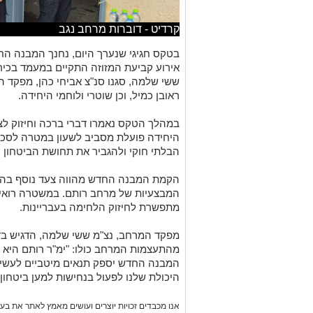
ששי שלמה, סגנו סנ"צ אביחי כהן, מפקד ה
ראובן כמיל, וכן שוטרי ולוחמי היחידה.
במהלך הטקס נאמרו דברי ברכה וחיזוק לצו
היחידה פועלת מסביב לשעון במטרה לסכ
הבלתי חוקי ולהגביר את תחושת הביטחון ה
הקמת המבנה החדש מהווה צעד נוסף בהע
המבצעיות של מרחב רותם. במשטרה רואים
מתפשרת לחיזוק הלחימה בעבריינות.
מפקד המרחב, נצ"מ ששי שלמה, הדגיש בד
מהתעצמות המרחב כולו: "ימ"ר רותם היא
המבנה החדש יספק תנאים מיטביים לעשיי
היכולת שלנו לפעול בנחישות למען ביטחון
אנו מכבדים זכויות יוצרים ועושים מאמץ לאתר את בעלי
בפרסומינו צילום שיש לכם זכויות בו, אתם רשאים לפ
המייל:
ram@isnet.co.il
כל הפרטים על נדל"ן בבאר שבע