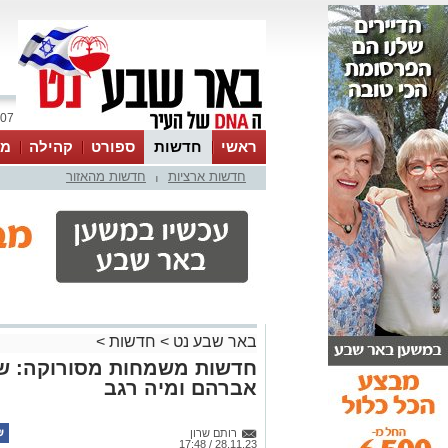
07 אוגוסט 2026 / 22:25
ראשי
חדשות
ספורט
קהילה
מג
חדשות ארציות
חדשות מהאזור
עסקים
טיפים והמלצות
|
באר שבע נט
>
חדשות
>
חדשות משמחות מסורוקה: ש
אברהם ומיה רגב
רותם שרון
28.11.23 / 17:48