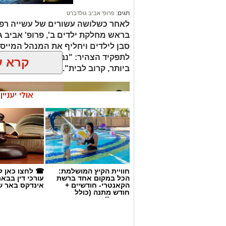
תגים:
פרופ' אביב גולדברט
לאחר כשלושה עשורים של עשייה רפו
בראש מחלקת ילדים ב', פרופ' אביב 
סבן לילדים ויחליף את המנהל המייסד 
לתפקיד הצהיר: "נבטיח שכל ילד ויל
קרא ע
ביותר, קרוב לבית".
אולי יעניי
חוויית הקיץ המושלמת:
☎ לחצו כאן ל
הכל במקום אחד ברשת
עורכי דין בבא
הקאנטרי- חודשיים +
אינדקס באר ש
חודש מתנה (כולל
החגים!)