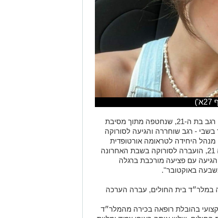
')
עוד דיווחו בבית החולים על מצבה של מיה רגב בת ה-21, שנחטפה מתוך מסיבת
 בשבי - רגב שוחררה והגיעה לסורוקה
 מנהל היחידה לטראומה אורטופדית
בסורוקה דיווח על מצבה: ''מיה רגב, בת ה 21, הועברה לסורוקה בשבת האחרונה
הגיעה עם פציעה מורכבת ברגלה
בעה באוקטובר''.
 במלר״ד בית החולים, עברה הערכה
מקצועי בהובלת רופאה בכירה מהמלר״ד