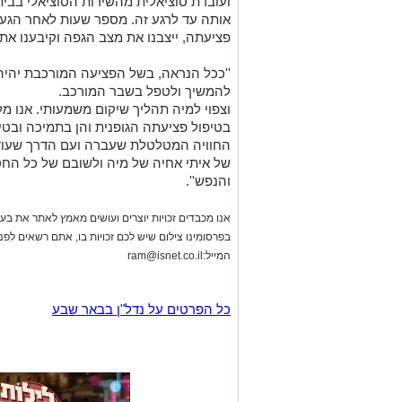
ועובדת סוציאלית מהשירות הסוציאלי בבית 
אותה עד לרגע זה. מספר שעות לאחר הגעת
פציעתה, ייצבנו את מצב הגפה וקיבענו את 
''ככל הנראה, בשל הפציעה המורכבת יהיה צ
להמשיך ולטפל בשבר המורכב.
וצפוי למיה תהליך שיקום משמעותי. אנו מל
בטיפול פציעתה הגופנית והן בתמיכה ובטי
החוויה המטלטלת שעברה ועם הדרך שעוד צ
של איתי אחיה של מיה ולשובם של כל החט
והנפש''.
אנו מכבדים זכויות יוצרים ועושים מאמץ לאתר את בעלי
בפרסומינו צילום שיש לכם זכויות בו, אתם רשאים לפ
המייל:
ram@isnet.co.il
כל הפרטים על נדל"ן בבאר שבע