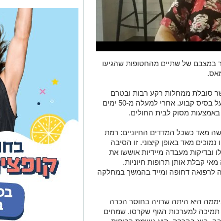
ר במצבם של שתיים מהחטופות שהגיעו
אס.
ה היא אלמה אברהם בת ה-84, אשר סובלת ממחלות רקע רבות ובטרם
נחטפה קיבלה טיפול תרופתי חיוני לחיים על בסיס קבוע. אחרי למעלה מ-50 ימים
באמצעות מסוק לבית החולים.
שה מאד כשכל המדדים החיוניים: רמת
נמוכים מאד באופן קיצוני. זו הסיבה
ו ובדיקות מעבדה מיידיות אוששו את
י קבלת אותן תרופות חיוניות.
ה לרפואה דחופה ומייד בהמשך במחלקה
יממה היא היתה שרויה בחוסר הכרה
מיכה למערכות הגוף שקרסו. שמחים