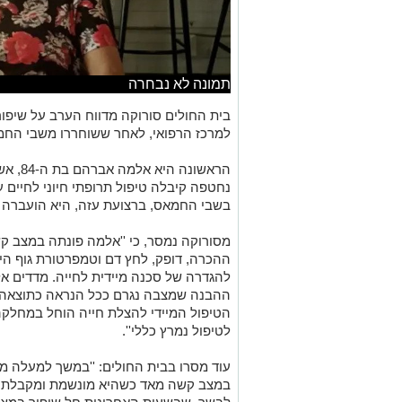
תמונה לא נבחרה
בית החולים סורוקה מדווח הערב על שיפו
למרכז הרפואי, לאחר ששוחררו משבי החמ
הראשונ
בשבי החמאס, ברצועת עזה, היא הועברה 
מסורוקה נמסר, כי ''אלמה פונתה במצב ק
ההכרה, דופק, לחץ דם וטמפרטורת גוף היו 
להגדרה של סכנה מיידית לחייה. מדדים אל
ההבנה שמצבה נגרם ככל הנראה כתוצאה מא
הטיפול המיידי להצלת חייה הוחל במחלק
לטיפול נמרץ כללי''.
עוד מסרו בבית החולים: ''במשך למעלה מ
במצב קשה מאד כשהיא מונשמת ומקבלת ת