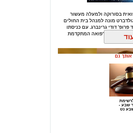
אית בסורוקה ולמעלה מעשור
גולדברט מונה למנהל בית החולים
פרופ' דודי גרינברג. עם כניסתו
דה בנגב יזכו לרפואה המתקדמת
וד
ן אותך גם
רשימת
ר שבע -
בע נט