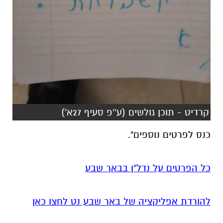
קרדיט - תוכן גולשים (ע''פ סעיף 27א')
כנס לפרטים נוספים".
כל הפרטים על נדל"ן בבאר שבע
להורדת אפליקציה של באר שבע נט לחצו כאן