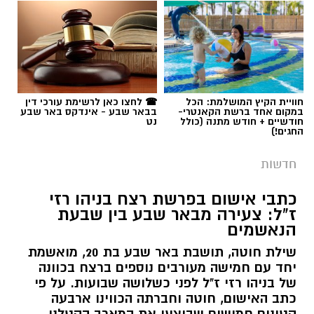
תגים:
פרופ' אביב גולדברט
חוויית הקיץ המושלמת: הכל
☎ לחצו כאן לרשימת עורכי דין
במקום אחד ברשת הקאנטרי-
בבאר שבע - אינדקס באר שבע
חודשיים + חודש מתנה (כולל
נט
החגים!)
חדשות
כתבי אישום בפרשת רצח בניהו רזי
ז"ל: צעירה מבאר שבע בין שבעת
הנאשמים
שילת חוטה, תושבת באר שבע בת 20, מואשמת
יחד עם חמישה מעורבים נוספים ברצח בכוונה
של בניהו רזי ז"ל לפני כשלושה שבועות. על פי
כתב האישום, חוטה וחברתה הכווינו ארבעה