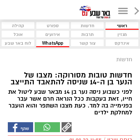
ראשי
חדשות
ספורט
קהילה
מגזין
תרבות
אירועים
אוכל
אינדקס
צור קשר
WhatsApp
לוח באר שבע
חדשות
חדשות טובות מסורוקה: מצבו של
הנער בן ה-14 שניסה להתאבד התייצב
לפני כשבוע ניסה נער בן 14 מבאר שבע ליטול את
חייו, זאת בעקבות ככל הנראה חרם אשר עבר
בפנימייה בה למד. כעת מצבו השתפר והוא הועבר
למחלקת ילדים
רותם שרון / 11:55 01.08.22