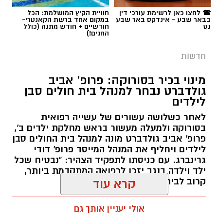
☎ לחצו כאן לרשימת עורכי דין
חוויית הקיץ המושלמת: הכל
בבאר שבע - אינדקס באר שבע
במקום אחד ברשת הקאנטרי-
נט
חודשיים + חודש מתנה (כולל
החגים!)
חדשות
מינוי בכיר בסורוקה: פרופ' אביב
גולדברט נבחר למנהל בית חולים סבן
לילדים
לאחר כשלושה עשורים של עשייה רפואית
בסורוקה ולמעלה מעשור בראש מחלקת ילדים ב',
פרופ' אביב גולדברט מונה למנהל בית החולים סבן
לילדים ויחליף את המנהל המייסד פרופ' דודי
גרינברג. עם כניסתו לתפקיד הצהיר: "נבטיח שכל
ילד וילדה בנגב יזכו לרפואה המתקדמת ביותר,
קרוב לבית".
קרא עוד
רותם שרון / 19:10 07.08.26
אולי יעניין אותך גם