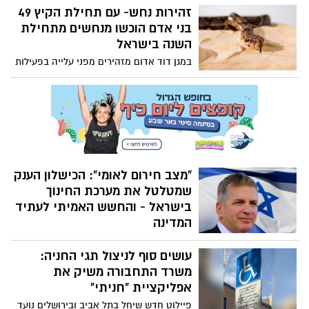
"דירה בהנחה". במקביל, משרתי המילואים
זהירות נחש- עם תחילת הקיץ 49
מקבלים עדיפות משמעותית, כשההנחות
בני אדם הוכשו מנחשים מתחילת
מגיעות ל 1-2 מיליון שקלים. החרדים יוצאים
השנה בישראל
במצקפה נגד היועמ"שית ובג"ץ בעקבות
במגן דוד אדום מזהירים מפני עלייה בפעילות
ההחלטה
הנחשים עם התחממות מזג האוויר ותחילת
עונת הקיץ. מתחילת השנה ועד היום (24.5),
העניקו צוותי מד"א טיפול רפואי ל־49 בני אדם
שהוכשו מנחשים ברחבי הארץ — מהם 46
במצב קל, אדם אחד במצב בינוני ושניים
במצב קשה.
"מצב חירום לאומי": הכישלון הענק
שמטלטל את מערכת החינוך
בישראל - והחשש האמיתי לעתיד
המדינה
הנתונים שמשרד החינוך ניסה להסתיר,
עושים סוף לניצול תגי החניה:
נחשפים עתה - בזמן שהממשלה עסוקה
בעצמה - תוצאות המבחנים של תלמידי
משרד התחבורה משיק את
ישראל מציגים - קריסה שקטה של מערכת
אפליקציית "חניתי"
החינוך בהנהגתו של שר החינוך יואב קיש.
פיילוט חדש שיחל בתל אביב ובירושלים נועד