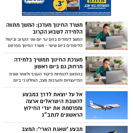
משרד החינוך מעדכן: המשך מתווה
הלמידה לשבוע הקרוב
המשך לימודים בזום עד יום שני הקרוב וביטול
הלימודים ביום שישי - משרד החינוך מפרסם
את מתווה למידה לשבוע הקרוב, שאמור
להתעדכן שוב ביום שני השבוע
מערכת החינוך תמשיך בלמידה
מרחוק גם ביום ראשון
בהתאם להנחיות פיקוד העורף ולאחר שורת
התייעצויות והערכות מצב, הוחלט כי ביום
ראשון (8.3) תמשיך מערכת החינוך לפעול
במתכונת של למידה מרחוק בכל מוסדות
אל על יוצאת לדרך במבצע
החינוך.
להשבת הישראלים ארצה
ומפרסמת את יעדי החילוץ
הראשונים לנתב״ג
בכפוף לאישור המדינה וגופי הביטחון, תיבחן
מבצע "שאגת הארי": המצב
הפעלת טיסות במטוסי KlasJet מיעדים