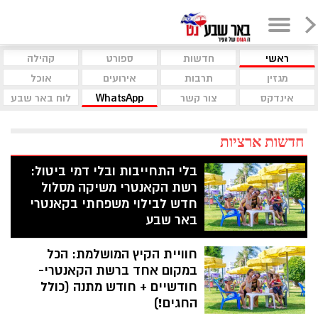
ראשי
חדשות
ספורט
קהילה
מגזין
תרבות
אירועים
אוכל
אינדקס
צור קשר
WhatsApp
לוח באר שבע
חדשות ארציות
בלי התחייבות ובלי דמי ביטול:
רשת הקאנטרי משיקה מסלול
חדש לבילוי משפחתי בקאנטרי
באר שבע
רשת הקאנטרי יוצאת במהלך חדש שמאפשר
חוויית הקיץ המושלמת: הכל
להצטרף למנוי ללא דמי ביטול וללא התחייבות
ארוכת טווח. לצד הגמישות, נהנים המנויים
במקום אחד ברשת הקאנטרי-
ממעטפת מלאה של חדרי כושר, בריכות,
חודשיים + חודש מתנה (כולל
חוגים, אירועי קהילה ופעילויות לכל המשפחה
החגים!)
הכל במקום אחד.