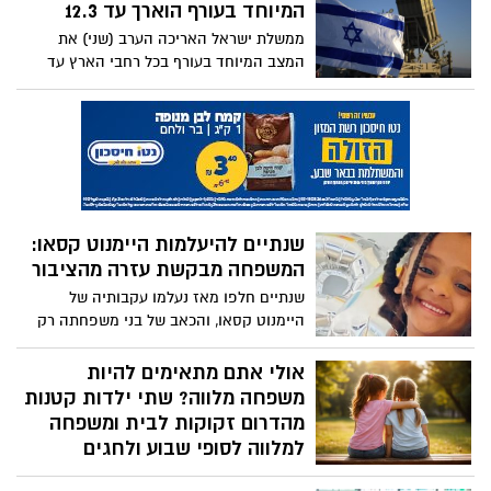
קרובים באירופה, לטאבה או לעקבה עבור
המיוחד בעורף הוארך עד 12.3
לקוחות אל על וסאן דור אל על מודיעה על
ממשלת ישראל האריכה הערב (שני) את
תחילת ההיערכות למבצע החילוץ שיחל ברגע
המצב המיוחד בעורף בכל רחבי הארץ עד
שנתב״ג ייפתח לפעילות
ל-12 במרץ 2026, במסגרת מבצע "שאגת הארי"
והמערכה המתנהלת מול איראן. ההחלטה
התקבלה בתום הערכת מצב, וכוללת המשך
סגירת מוסדות החינוך והטלת מגבלות על
פעילות מקומות העבודה.
שנתיים להיעלמות היימנוט קסאו:
המשפחה מבקשת עזרה מהציבור
שנתיים חלפו מאז נעלמו עקבותיה של
היימנוט קסאו, והכאב של בני משפחתה רק
מתעצם. היום (רביעי) יציינו הוריה ואחיה
שנתיים להיעלמותה שנתיים של געגוע יומיומי,
אולי אתם מתאימים להיות
של לילות ללא שינה ושל שאלות שאין להן
משפחה מלווה? שתי ילדות קטנות
מענה. בעוד חודשיים בלבד הייתה אמורה
מהדרום זקוקות לבית ומשפחה
היימנוט לחגוג בת מצווה. במקום ההכנות
למלווה לסופי שבוע ולחגים
לחגיגה, בני המשפחה ממשיכים במסע
דווקא בשבוע שבו מציינים את יום המשפחה,
חיפושים מתמשך ומבקשים מהציבור לשתף