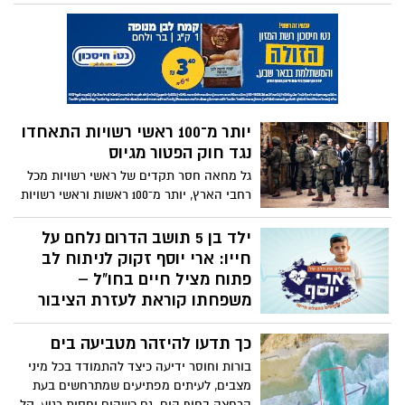
הקיץ כבר כאן במלוא עוצמתו, ויחד איתו מגיע
החיפוש המוכר אחרי השילוב המדויק בין
בריאות, פנאי ובילוי משפחתי. השנה, רשת
הקאנטרי מזמינה אתכם לבילוי וסגנון חיים,
המעניק לכם ערך מוסף וחוויית EXTRA בכל
יום מחדש. המבצע החם של העונה: חודשיים
+ חודש מתנה (כולל החגים!)
יותר מ־100 ראשי רשויות התאחדו
נגד חוק הפטור מגיוס
גל מחאה חסר תקדים של ראשי רשויות מכל
רחבי הארץ, יותר מ־100 ראשות וראשי רשויות
חתמו על גילוי דעת משותף הקורא לעצור את
החקיקה שתאפשר, לדבריהם, השתמטות
ילד בן 5 תושב הדרום נלחם על
משירות צבאי ותפגע בעקרון השוויון בנטל.
חייו: ארי יוסף זקוק לניתוח לב
פתוח מציל חיים בחו"ל –
משפחתו קוראת לעזרת הציבור
ארי יוסף אליאסים, ילד בן 5, מתמודד מאז
כך תדעו להיזהר מטביעה בים
לידתו עם תסמונת מרפן מחלה גנטית נדירה
שפגעה בלבו. כעת הוא זקוק לניתוח לב פתוח
בורות וחוסר ידיעה כיצד להתמודד בכל מיני
מורכב ומציל חיים, אולם לדברי משפחתו, לא
מצבים, לעיתים מפתיעים שמתרחשים בעת
ניתן לבצע את ההליך בישראל, ולכן עליו
הרחצה בחוף הים. גם כשהים יחסית רגוע, קל