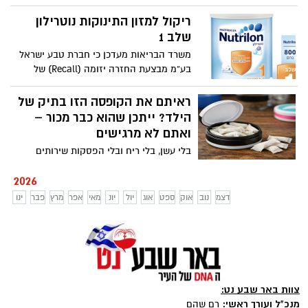
ראשונה את איחוד הצעות החוק של הח"כים
אלהרר ואזולאי, המבטלות את החסם שמנע
ריקול למזון התינוקות נוטרילון
מבני 56 ומעלה לשמש כהורי אומנה. מנתוני
שלב 1
מכון סאמיט עולה תמונת מצב מדאיגה: בבאר
משרד הבריאות מעדכן כי חברת טבע ישראל
שבע אין כיום אף משפחת קלט חירום
בע”מ מבצעת החזרה יזומה (Recall) של
מוצר נוטרילון שלב 1- 800 גרם, בעקבות
הודעה שהתקבלה מהיצרן באירופה.
ראיתם את הקופסה הזו בתיק של
הילד? ייתכן שהוא כבר מכור –
ואתם לא מרגישים
בלי עשן, בלי ריח ובלי הפסקות שירותים
חשודות: שקיות הניקוטין הן ההתמכרות
2026
השקטה החדשה שמחלחלת לבתי הספר –
מתחת לאף של ההורים והמורים גם יחד.
דצמ
נוב
אוק
ספט
אוג
יול
יונ
מאי
אפר
מרץ
פבר
ינו
בעמותת אל סם מזהירים: מדובר בתופעה
מסוכנת שמתפשטת במהירות בקרב בני נוער.
צוות באר שבע נט:
מנכ"ל ועורך ראשי:
רם שהם