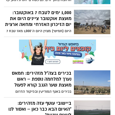
לעבור בדחיפות לבית חולים בניו יורק
מאוד לטבוע בתוכו. אז מה עושים ברגע
המתמחה בניתוחים מסוג זה
שנסחפים פנימה?
1,000 ימים לטבח 7 באוקטובר:
מועצת אוקטובר ציינים היום את
יום הזיכרון האזרחי ומחאה ארצית
היום (חמישי) מצוין היום ה־1,000 מאז טבח 7
באוקטובר, ומועצת אוקטובר מקיימת יום
זיכרון אזרחי ומחאה ארצי תחת הכותרת
"1,000 ימים של שבעה".
בכירים בצה"ל מזהירים: חמאס
נערך למלחמה נוספת – ראש
מועצת שער הנגב קורא לפעול
בכירים באגף המודיעין ובפיקוד הדרום
הזהירו את הרמטכ"ל כי חמאס ממשיך להיערך
לעימות נוסף מול ישראל. לדבריהם, הארגון
ביישובי עוטף עזה מזהירים:
מייצר מדי חודש מאות מטעני חבלה וטילי
"האיום הבא כבר כאן – ואסור לנו
נ"ט, מגייס מחבלים חדשים ומשקם את