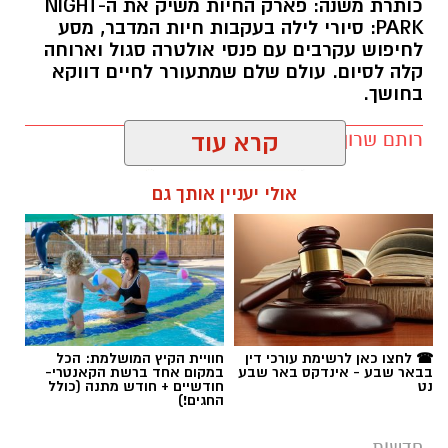
כותרת משנה: פארק החיות משיק את ה-NIGHT
PARK: סיורי לילה בעקבות חיות המדבר, מסע
לחיפוש עקרבים עם פנסי אולטרה סגול וארוחה
קלה לסיום. עולם שלם שמתעורר לחיים דווקא
בחושך.
רותם שרון / 11:30 10.08.26
קרא עוד
אולי יעניין אותך גם
תגים:
מדבריום
☎ לחצו כאן לרשימת עורכי דין
חוויית הקיץ המושלמת: הכל
בבאר שבע - אינדקס באר שבע
במקום אחד ברשת הקאנטרי-
נט
חודשיים + חודש מתנה (כולל
החגים!)
חדשות