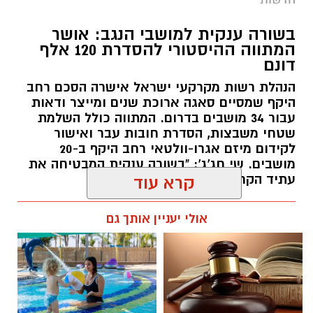
בשורה ענקית למושבי הנגב: אושר
המתווה ההיסטורי להסדרת 120 אלף
דונם
הנהלת רשות מקרקעי ישראל אישרה הסכם רחב
היקף שמסיים סאגה ארוכת שנים ומייצר ודאות
עבור 34 מושבים בדרום. המתווה כולל השלמת
שטחי משבצות, הסדרת חובות עבר ואישור
לקידום מיזם אגרו-וולטאי רחב היקף ב-20
מושבים. שי חג'ג': "בשורה ענקית המבטיחה את
עתיד הקרקעות"
קרא עוד
קרדיט: שוקר
רותם שרון / 10:34 10.08.26
אולי יעניין אותך גם
מה שקורה במדבר כשהשמש שוקעת הוא עולם
שלם שמתעורר לחיים, ובו בעלי החיים מנווטים
בחושך בעזרת חושים מיוחדים שעוזרים להם
לשרוד. כדי לאפשר למבקרים לחוות את הקסם
הזה מקרוב, פארק החיות מדבריום ע"ש ג'ק, ג'וזף