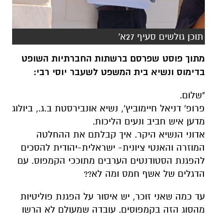
תוכן גולשים סעיף 27א'
מתוך פוסט שפרסם ברשתות החברתיות השופט
בדימוס ונשיא בית המשפט לשעבר יוסי רבי:
"שלום.
פרופ' דניאל חיימוביץ', נשיא אונבירסטת ב.ג., ביולוג
מדען איש חביב ונעים הליכות.
אדוני הנשיא היקר. איך קבלתם את ההחלטה
המוזרה והאנטי ציונית- ישראלית-יהודית להסכים
להפגנת הסטודנטים הערבים מתוככי הקמפוס. עם
הדגלים של אשף חמס ומה לא??
עד כמה שאני זוכר, יש איסור על הפגנת פוליטיות
מהסוג הזה בקמפוסים. עובדה שמעולם לא הרשו