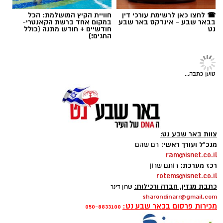
תגים:
רמ"י
ומורטון מנדל משיק הקיץ את הנייט פארק, חוויית
☎ לחצו כאן לרשימת עורכי דין
חוויית הקיץ המושלמת: הכל
בבאר שבע - אינדקס באר שבע
במקום אחד ברשת הקאנטרי-
לילה מיוחדת לכל המשפחה.
נט
חודשיים + חודש מתנה (כולל
החגים!)
במסגרת הפעילות, המבקרים ייצאו לסיור לילי יוצא
דופן שבו יגלו את שגרת החיים של חיות הלילה
טוען כתבה...
המופלאות ביותר. במהלך הסיור המודרך הם יפגשו
את בעלי החיים הפעילים בשעות החשיכה, ילמדו
כיצד הם שורדים בתנאי המדבר הליליים ויקבלו
הצצה בלעדית לדרך ההישרדות הייחודית שלהם.
צוות באר שבע נט:
החוויה כוללת גם גילוי של סודות המדבר לאחר
מנכ"ל ועורך ראשי:
רם שהם
השקיעה, כאשר המשתתפים ייצאו לחיפוש עקרבים
ram@isnet.co.il
מרתק באמצעות פנסי אולטרה סגול. בסיום המסע
רכז מערכת:
רותם שרון
קרדיט: Shutterstock
rotems@isnet.co.il
הלילי, כל משתתף ייהנה מארוחה קלה הכוללת
כתבת מגזין, חברה ורכילות:
שרון דינר
פיתה עם לאבנה או שוקולד ושתייה קרה, אשר
סוף לאי-הוודאות בנגב:
הנהלת רשות מקרקעי
sharondinarr@gmail.com
כלולים במחיר הכרטיס.
ישראל (רמ"י) אישרה לאחרונה מתווה מקיף
מכירות פרסום בבאר שבע נט:
050-8833100
להסדרת אדמות חברת "מושבי הנגב". המהלך