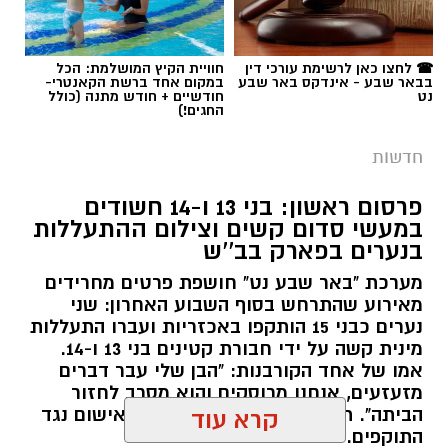
☎ לחצו כאן לרשימת עורכי דין
חוויית הקיץ המושלמת: הכל
בבאר שבע - אינדקס באר שבע
במקום אחד ברשת הקאנטרי-
נט
חודשיים + חודש מתנה (כולל
החגים!)
חדשות
פרסום ראשון: בני 13 ו-14 חשודים
במעשי סדום קשים וצילום ההתעללות
בנערים בפארק בב''ש
מערכת "באר שבע נט" חושפת פרטים מחרידים
מאירוע שהתרחש בסוף השבוע האחרון: שני
נערים כבני 15 הותקפו באכזריות ועברו התעללות
מינית קשה על ידי חבורת קטינים בני 13 ו-14.
אמו של אחד הקורבנות: "הבן שלי עבר דברים
מזעזעים, אנחנו מרוסקים והוא מסרב לחזור
הביתה". תוך ימים ספורים: צפוי כתב אישום נגד
קרא עוד
התוקפים.