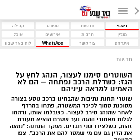
ראשי
חדשות
ספורט
קהילה
מגזין
תרבות
אירועים
אוכל
אינדקס
צור קשר
WhatsApp
לוח באר שבע
חדשות
השוטרים סימנו לעצור, הנהג לחץ על
הגז: כשדלת הרכב נפתחה – הם לא
האמינו למראה עיניהם
שוטרי תחנת נתיבות שהבחינו ברכב נוסע בצורה
מסוכנת סמוך לכיכר המשטרה, פתחו במרדף
לאחר שהנהג סירב לעצור. כשבלמו אותו, נדהמו
לגלות מאחורי ההגה נער שטרם הוציא תעודת
זהות, כשלצידו שני חברים. מפקד התחנה: "נמצה
את הדין גם עם מי שמסר להם את הרכב". צפו