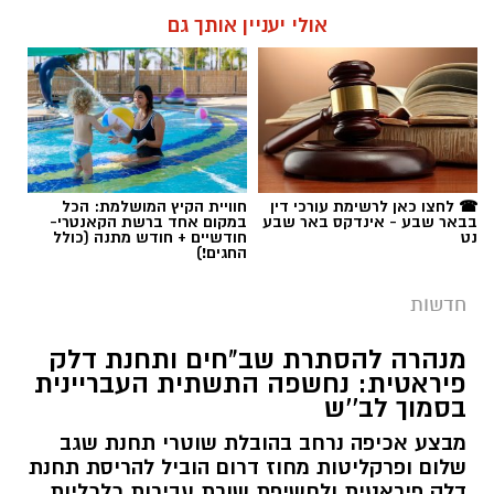
אולי יעניין אותך גם
רותם שרון / 15:41 06.08.26
תגים:
משטרה
,
מעשי סדום
,
התעללות
☎ לחצו כאן לרשימת עורכי דין
חוויית הקיץ המושלמת: הכל
בבאר שבע - אינדקס באר שבע
במקום אחד ברשת הקאנטרי-
נט
חודשיים + חודש מתנה (כולל
החגים!)
חדשות
מנהרה להסתרת שב"חים ותחנת דלק
פיראטית: נחשפה התשתית העבריינית
בסמוך לב''ש
מבצע אכיפה נרחב בהובלת שוטרי תחנת שגב
שלום ופרקליטות מחוז דרום הוביל להריסת תחנת
דלק פיראטית ולחשיפת שורת עבירות כלכליות