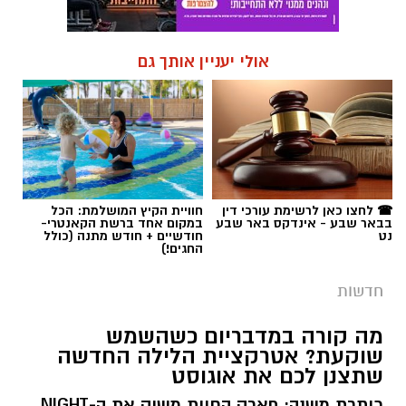
אולי יעניין אותך גם
☎ לחצו כאן לרשימת עורכי דין
חוויית הקיץ המושלמת: הכל
בבאר שבע - אינדקס באר שבע
במקום אחד ברשת הקאנטרי-
נט
חודשיים + חודש מתנה (כולל
החגים!)
חדשות
מה קורה במדבריום כשהשמש
שוקעת? אטרקציית הלילה החדשה
שתצנן לכם את אוגוסט
כותרת משנה: פארק החיות משיק את ה-NIGHT