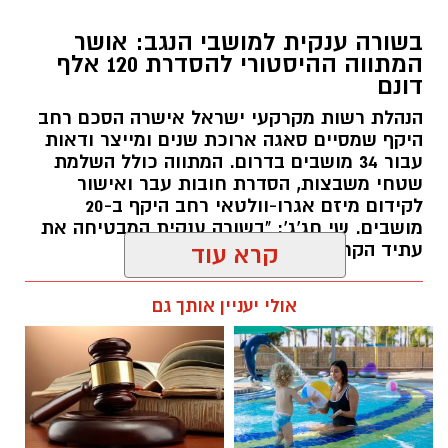
בשורה ענקית למושבי הנגב: אושר
המתווה ההיסטורי להסדרת 120 אלף
דונם
הנהלת רשות מקרקעי ישראל אישרה הסכם רחב
היקף שמסיים סאגה ארוכת שנים ומייצר ודאות
עבור 34 מושבים בדרום. המתווה כולל השלמת
שטחי משבצות, הסדרת חובות עבר ואישור
לקידום מיזם אגרו-וולטאי רחב היקף ב-20
מושבים. שי חג'ג': "בשורה ענקית המבטיחה את
עתיד הקרקעות"
קרא עוד
קרדיט: שוקר
רותם שרון / 10:34 10.08.26
אולי יעניין אותך גם
מה שקורה במדבר כשהשמש שוקעת הוא עולם
שלם שמתעורר לחיים, ובו בעלי החיים מנווטים
בחושך בעזרת חושים מיוחדים שעוזרים להם
לשרוד. כדי לאפשר למבקרים לחוות את הקסם
הזה מקרוב, פארק החיות מדבריום ע"ש ג'ק, ג'וזף