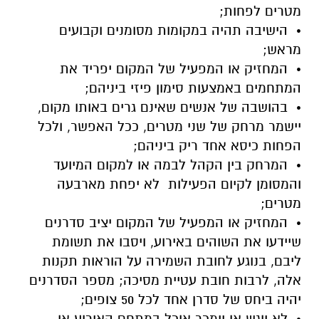
מטרים לפחות;
• הישיבה תהיה במקומות מסומנים וקבועים
מראש;
• המחזיק או המפעיל של המקום יפריד את
המתחמים באמצעות סימון פיזי ביניהם;
• בהושבה של אנשים שאינם גרים באותו מקום,
יישמר מרחק של שני מטרים, ככל האפשר, ולכל
הפחות כיסא אחד ריק ביניהם;
• המרחק בין הקהל לבמה או למקום המיועד
והמסומן לקיום הפעילות לא יפחת מארבעה
מטרים;
• המחזיק או המפעיל של המקום יציב סדרנים
שיידעו את השוהים באירוע, ויסבו את תשומת
ליבם, בנוגע לחובת השמירה על הוראות תקנות
אלה, לרבות חובת עטיית מסיכה; מספר הסדרנים
יהיה ביחס של סדרן אחד לכל 50 צופים;
• לא יוגש או יימכר אוכל במתחם האירוע או