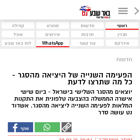
ראשי
חדשות
ספורט
קהילה
מגזין
תרבות
אירועים
אוכל
אינדקס
צור קשר
WhatsApp
לוח באר שבע
חדשות
הפעימה השנייה של היציאה מהסגר -
כל מה שתרצו לדעת
יוצאים מהסגר השלישי בישראל - ביום שישי
אישרה הממשלה בהצבעה טלפונית את התקנות
המלאות לפעימה השנייה ליציאה מהסגר. אשדוד
נט עושה סדר
עופר אשטוקר / 20:56 20.02.21