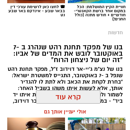
תגים:
רמ"י
ומורטון מנדל משיק הקיץ את הנייט פארק, חוויית
חוויית הקיץ המושלמת: הכל
☎ לחצו כאן לרשימת עורכי דין
במקום אחד ברשת הקאנטרי-
בבאר שבע - אינדקס באר שבע
לילה מיוחדת לכל המשפחה.
חודשיים + חודש מתנה (כולל
נט
החגים!)
במסגרת הפעילות, המבקרים ייצאו לסיור לילי יוצא
חדשות
דופן שבו יגלו את שגרת החיים של חיות הלילה
המופלאות ביותר. במהלך הסיור המודרך הם יפגשו
בנו של מפקד תחנת רהט שנהרג ב -7
את בעלי החיים הפעילים בשעות החשיכה, ילמדו
באוקטובר לובש את המדים של אביו:
כיצד הם שורדים בתנאי המדבר הליליים ויקבלו
"זה יום של ניצחון הרוח"
הצצה בלעדית לדרך ההישרדות הייחודית שלהם.
בנו של נצ"מ ג'יי-אר דוידוב ז"ל, מפקד תחנת רהט
שנפל ב -7 באוקטובר, התגייס למשטרת ישראל:
החוויה כוללת גם גילוי של סודות המדבר לאחר
"בחרת לקחת את הכאב ולא לתת לו להגדיר
השקיעה, כאשר המשתתפים ייצאו לחיפוש עקרבים
אותך, אלא לעשות איתו משהו בשביל האחר:
לשמור ולהגן. "לחיות לצד הכאב, ללכת איתו יד
מרתק באמצעות פנסי אולטרה סגול. בסיום המסע
קרדיט: Shutterstock
ביד" - במילים האלה פנתה השבוע ענבר דוידוב,
הלילי, כל משתתף ייהנה מארוחה קלה הכוללת
אמו של טל, בנו של נצ"מ ג'יי-אר דוידוב ז"ל,
קרא עוד
פיתה עם לאבנה או שוקולד ושתייה קרה, אשר
סוף לאי-הוודאות בנגב:
הנהלת רשות מקרקעי
לבנה, שהתגייס למשטרת ישראל והצטרף ליחידת
כלולים במחיר הכרטיס.
ישראל (רמ"י) אישרה לאחרונה מתווה מקיף
מג"ן. עבור המשפחה, מדובר ברגע מרגש במיוחד:
אולי יעניין אותך גם
להסדרת אדמות חברת "מושבי הנגב". המהלך
טל בחר ללבוש את אותם מדים שאביו לבש