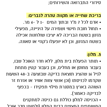
סידורי התברואה והשירותים;
.
בריכת שחייה או מקווה טהרה לגברים:
• אדם לכל 7 מ"ר ובתוך המים -1 ל -6 מר.
• תחול חובת חיטוי ושמירה על היגיינה, מפעילי
מזנון בשטח הבריכה לא יציבו שולחנות אכילה
בשטח המזנון, וכן לא יופעלו ג'קוזי או סאונה.
.
5. מלון:
• תותר הפעלת בית מלון, ללא חדר האוכל שבו,
בעבור מחוסן או מחלים, וכן בעבור קטין מתחת
לגיל 16 שהציג תוצאת בדיקה שבוצעה ב-48 השעות
שקדמו לכניסתו (וכן אנשי צוות אוויר או אזרח זר
השוהה בארץ במסגרת מילוי תפקידו - בכפוף
לבדיקה כאמור).
• הכניסה למלון כוללת גם כניסה למתקנים
המשותפים המצויים בבית המלון (ולמעט חדר אוכל