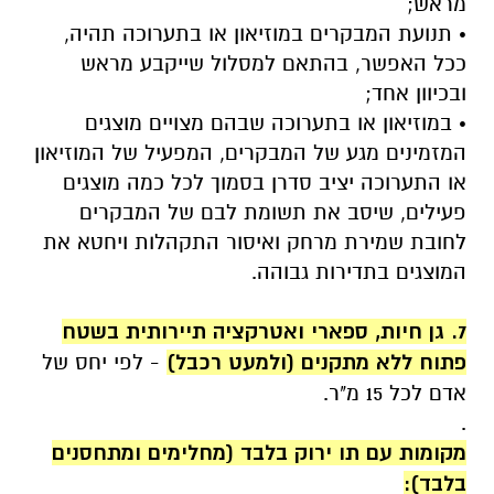
מראש;
• תנועת המבקרים במוזיאון או בתערוכה תהיה,
ככל האפשר, בהתאם למסלול שייקבע מראש
ובכיוון אחד;
• במוזיאון או בתערוכה שבהם מצויים מוצגים
המזמינים מגע של המבקרים, המפעיל של המוזיאון
או התערוכה יציב סדרן בסמוך לכל כמה מוצגים
פעילים, שיסב את תשומת לבם של המבקרים
לחובת שמירת מרחק ואיסור התקהלות ויחטא את
המוצגים בתדירות גבוהה.
.
7. גן חיות, ספארי ואטרקציה תיירותית בשטח
פתוח ללא מתקנים (ולמעט רכבל)
- לפי יחס של
אדם לכל 15 מ"ר.
.
מקומות עם תו ירוק בלבד (מחלימים ומתחסנים
בלבד):