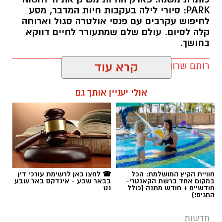
PARK: סיורי לילה בעקבות חיות המדבר, מסע
לחיפוש עקרבים עם פנסי אולטרה סגול וארוחה
קלה לסיום. עולם שלם שמתעורר לחיים דווקא
בחושך.
רותם שרון / 11:30 10.08.26
קרא עוד
אולי יעניין אותך גם
תגים:
מדבריום
חוויית הקיץ המושלמת: הכל
☎ לחצו כאן לרשימת עורכי דין
במקום אחד ברשת הקאנטרי-
בבאר שבע - אינדקס באר שבע
חודשיים + חודש מתנה (כולל
נט
החגים!)
חדשות