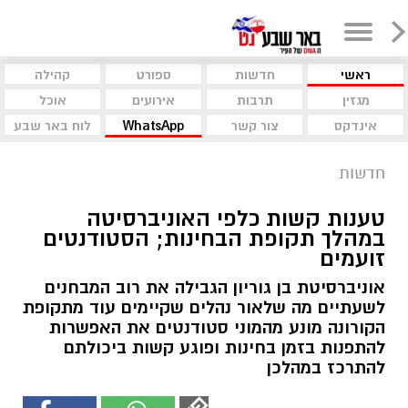
ראשי
חדשות
ספורט
קהילה
מגזין
תרבות
אירועים
אוכל
אינדקס
צור קשר
WhatsApp
לוח באר שבע
חדשות
טענות קשות כלפי האוניברסיטה
במהלך תקופת הבחינות; הסטודנטים
זועמים
אוניברסיטת בן גוריון הגבילה את רוב המבחנים
לשעתיים מה שלאור נהלים שקיימים עוד מתקופת
הקורונה מונע מהמוני סטודנטים את האפשרות
להתפנות בזמן בחינות ופוגע קשות ביכולתם
להתרכז במהלכן