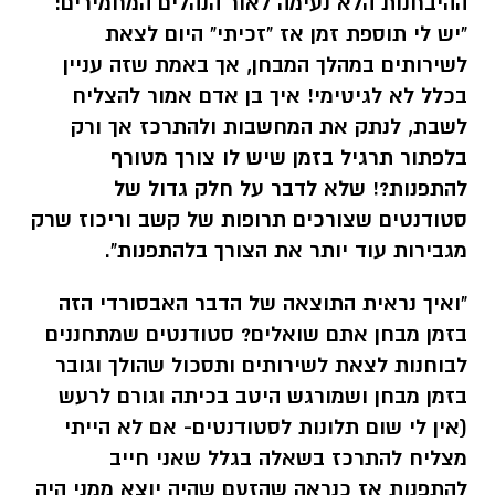
ההיבחנות הלא נעימה לאור הנהלים המחמירים:
"יש לי תוספת זמן אז "זכיתי" היום לצאת
לשירותים במהלך המבחן, אך באמת שזה עניין
בכלל לא לגיטימי! איך בן אדם אמור להצליח
לשבת, לנתק את המחשבות ולהתרכז אך ורק
בלפתור תרגיל בזמן שיש לו צורך מטורף
להתפנות?! שלא לדבר על חלק גדול של
סטודנטים שצורכים תרופות של קשב וריכוז שרק
מגבירות עוד יותר את הצורך בלהתפנות".
"ואיך נראית התוצאה של הדבר האבסורדי הזה
בזמן מבחן אתם שואלים? סטודנטים שמתחננים
לבוחנות לצאת לשירותים ותסכול שהולך וגובר
בזמן מבחן ושמורגש היטב בכיתה וגורם לרעש
(אין לי שום תלונות לסטודנטים- אם לא הייתי
מצליח להתרכז בשאלה בגלל שאני חייב
להתפנות אז כנראה שהזעם שהיה יוצא ממני היה