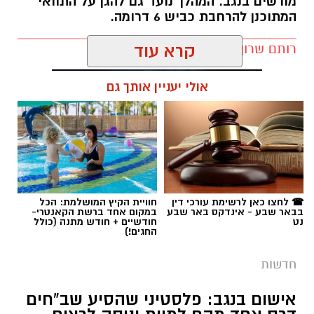
מורשים בנגב. המהלך נועד גם להגן על התוואי
המתוכנן להרחבת כביש 6 דרומה.
רותם שרון / 11:32 08.08.26
קרא עוד
אולי יעניין אותך גם
תגים:
רמ''י
☎ לחצו כאן לרשימת עורכי דין
חוויית הקיץ המושלמת: הכל
בבאר שבע - אינדקס באר שבע
במקום אחד ברשת הקאנטרי-
נט
חודשיים + חודש מתנה (כולל
החגים!)
חדשות
אישום בנגב: פלסטיני שהסיע שב"חים