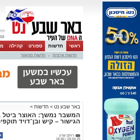
08 אוגוסט 2026 / 06:54
ראשי
חדשות
ספורט
קהילה
מג
חדשות ארציות
חדשות מהאזור
עסקים
טיפים והמלצות
|
באר שבע נט
>
חדשות
>
המשבר נמשך: האוצר ביטל בר
הגישור – קיש ובן־דויד תוקפי
רותם שרון
29.04.25 / 16:40