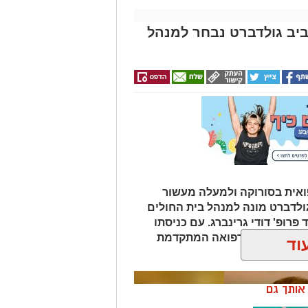
אביב גולדברט נבחר למנהל
אית בסורוקה ולמעלה מעשור
גולדברט מונה למנהל בית החולים
פרופ' דודי גרינברג. עם כניסתו
דה בנגב יזכו לרפואה המתקדמת
וד
ן אותך גם