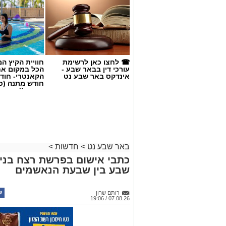
☎ לחצו כאן לרשימת
חוויית הקיץ ה
עורכי דין בבאר שבע -
הכל במקום א
אינדקס באר שבע נט
הקאנטרי- חודש
חודש מתנה (כ
החגים!)
באר שבע נט
>
חדשות
>
כתבי אישום בפרשת רצח בניהו
שבע בין שבעת הנאשמים
קרדיט: סורוקה
רותם שרון
07.08.26 / 19:06
המרכז הרפואי האוניברסיטאי סורוקה מקבוצ
אביב גולדברט למנהל בית החולים סבן לילד