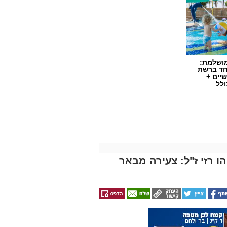
מושלמת:
חד ברשת
יים +
ולל
 רזי ז"ל: צעירה מבאר
ת כללית הודיע על מינויו של פרופ'
ים. פרופ' גולדברט נכנס לנעליו של