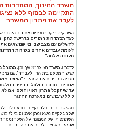
משרד החינוך, הסתדרות המ
התקיימה לבסוף ללא נציגו
לעכב את פתרון המשבר.
השר קיש ביקר בחריפות את התנהלות האוצ
לצד הסתדרות המורים בדרישה לתקן א
להשלים עם מצב שבו מי שנושאים את מ
לעומת עובדים אחרים בשירות המדינה.
מערכת שלמה"
.
לדבריו, משרד האוצר "מושך זמן, מתנהל ב
לגישור מטעם בית הדין לעבודה". גם מזכ"ל
תקפה בחריפות את המהלך:
"האוצר ממש
אחריות. מדובר בזלזול ובביזיון החלטת 
עד שיתקבל פתרון ראוי והולם. אם לא 
כולל שיבושים במערכת החינוך"
.
הפגישה תוכננה להתקיים בהתאם להחלטת ב
שקבע לקיים משא ומתן אינטנסיבי לגיבוש פ
השתתפותו של הממונה על השכר נמסר רק 
שפגע במאמצים לקדם את ההידברות.