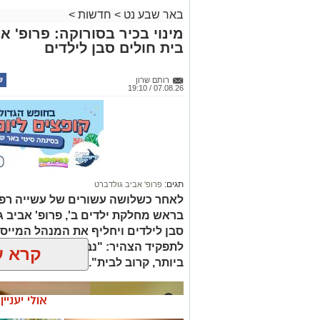
באר שבע נט
>
חדשות
>
מינוי בכיר בסורוקה: פרופ' 
בית חולים סבן לילדים
רותם שרון
07.08.26 / 19:10
תגים:
פרופ' אביב גולדברט
לאחר כשלושה עשורים של עשייה רפו
בראש מחלקת ילדים ב', פרופ' אביב 
סבן לילדים ויחליף את המנהל המייסד 
לתפקיד הצהיר: "נבטיח שכל ילד ויל
קרא ע
ביותר, קרוב לבית".
אולי יעניי