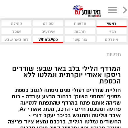
ראשי
חדשות
ספורט
קהילה
מגזין
תרבות
אירועים
אוכל
אינדקס
צור קשר
WhatsApp
לוח באר שבע
חדשות
המרדף הלילי בלב באר שבע: שודדים
ריסקו אאודי יוקרתית ונמלטו ללא
הכספת
חוליית שודדים רעולי פנים ניסתה לגנוב כספת
מסניף "מחסני השוק" ברחוב מבצע עובדה • כוח
שזיהה אותם פתח במרדף שהתפתח לנסיעה
פרועה ומסכנת חיים • הרכב, מסוג אאודי A7,
איבד שליטה והתנגש בכיכר יעקב דורי •
החשודים נמלטו רגלית, ברכבם נמצא ציוד פריצה