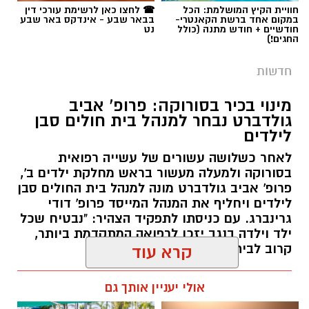
חוויית הקיץ המושלמת: הכל
☎ לחצו כאן לרשימת עורכי דין
במקום אחד ברשת הקאנטרי-
בבאר שבע - אינדקס באר שבע
חודשיים + חודש מתנה (כולל
נט
החגים!)
חדשות
מינוי בכיר בסורוקה: פרופ' אביב
גולדברט נבחר למנהל בית חולים סבן
לילדים
לאחר כשלושה עשורים של עשייה רפואית
בסורוקה ולמעלה מעשור בראש מחלקת ילדים ב',
פרופ' אביב גולדברט מונה למנהל בית החולים סבן
לילדים ויחליף את המנהל המייסד פרופ' דודי
גרינברג. עם כניסתו לתפקיד הצהיר: "נבטיח שכל
ילד וילדה בנגב יזכו לרפואה המתקדמת ביותר,
קרוב לבית".
קרא עוד
רותם שרון / 19:10 07.08.26
אולי יעניין אותך גם