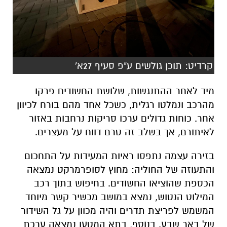
קרדיט: תוכן גולשים ע"פ סעיף 27א'
מיד לאחר ההתנגשות, שלושת החשודים פרקו
מהרכב ונמלטו רגלית, כשכל אחד מהם בורח לכיוון
אחר. כוחות גדולים ערכו סריקות נרחבות באזור
לאיתורם, אך בשלב זה טרם דווח על מעצרים.
בזירה עצמה נתפסו ראיות המעידות על התחכום
והתעוזה של החוליה: מחוץ לסופרמרקט נמצאה
הכספת שהוציאו החשודים. בחיפוש בתוך רכב
המילוט הנטוש, נמצא במושב מכשיר קשר מיוחד
המשמש לפריצת תדרים והיה מכוון על גל השידור
של באר שבע. בנוסף, בתא המטען נמצאה ערכת