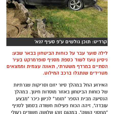
קרדיט: תוכן גולשים ע"פ סעיף 27א'
לילה סוער עבר על כוחות הביטחון בבאר שבע:
ניסיון נועז לשוד כספת מסניף סופרמרקט בעיר
הסתיים במרדף משטרתי, תאונה עצמית וממצאים
מטרידים שנתגלו ברכב המילוט.
האירוע החל במהלך סיור יזום וסריקות שגרתיות
של כוחות הביטחון באזור מוסדות חינוך. במהלך
הנסיעה מבית הספר "תומר" לכיוון כיכר "מבצע
עובדה", זיהה הכוח פעילות חשודה בסמוך לסניף
"מחסני השוק". במקום זוהו שלושה חשודים רעולי