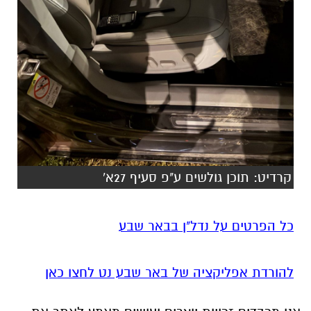
קרדיט: תוכן גולשים ע"פ סעיף 27א'
כל הפרטים על נדל"ן בבאר שבע
להורדת אפליקציה של באר שבע נט לחצו כאן