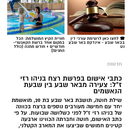
תגים:
פרופ' אביב גולדברט
☎ לחצו כאן לרשימת עורכי דין
חוויית הקיץ המושלמת: הכל
בבאר שבע - אינדקס באר שבע
במקום אחד ברשת הקאנטרי-
נט
חודשיים + חודש מתנה (כולל
החגים!)
חדשות
כתבי אישום בפרשת רצח בניהו רזי
ז"ל: צעירה מבאר שבע בין שבעת
הנאשמים
שילת חוטה, תושבת באר שבע בת 20, מואשמת
יחד עם חמישה מעורבים נוספים ברצח בכוונה
של בניהו רזי ז"ל לפני כשלושה שבועות. על פי
כתב האישום, חוטה וחברתה הכווינו ארבעה
קטינים חמושים שביצעו את המארב הקטלני,