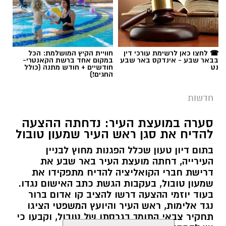
☎ לחצו כאן לרשימת עורכי דין
חוויית הקיץ המושלמת: הכל
בבאר שבע - אינדקס באר שבע
במקום אחד ברשת הקאנטרי-
נט
חודשיים + חודש מתנה (כולל
החגים!)
חדשות
סערה במועצת העיר: נדחתה ההצעה
להדיח את סגן ראש העיר שמעון טובול
בתום דיון טעון שכלל הפגנות מחוץ לבניין
העירייה, דחתה מועצת העיר באר שבע את
דרישת חברי הקואליציה להדיח מתפקידו את
שמעון טובול, בעקבות הגשת כתב האישום נגדו.
בעוד יוזמי ההצעה דרשו להציב קו אדום ברור
נגד אלימות, ראש העיר והיועץ המשפטי הציגו
קרדיט: תוכן גולשים ע"פ סעיף 27א'/איחוד הצלה
תחקיר צבאי התומך בגרסתו של טובול, וקבעו כי
יש להמתין להכרעת בית המשפט.
קרא עוד
אבל כבד בעיר אופקים: מתן אלבז, תושב העיר בן
32, נשוי ואב לשניים, הלך אמש לעולמו בבית
רותם שרון / 09:58 06.08.26
אולי יעניין אותך גם
החולים, ימים ספורים לאחר שנפצע באורח אנוש
בתאונת קורקינט חשמלי. מאז התאונה הקשה,