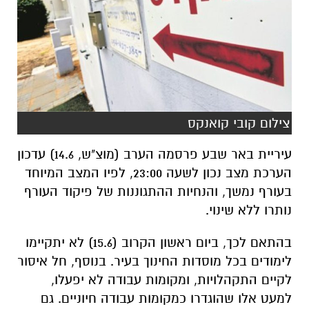
צילום קובי קואנקס
עיריית באר שבע פרסמה הערב (מוצ"ש, 14.6) עדכון
הערכת מצב נכון לשעה 23:00, לפיו המצב המיוחד
בעורף נמשך, והנחיות ההתגוננות של פיקוד העורף
נותרו ללא שינוי.
בהתאם לכך, ביום ראשון הקרוב (15.6) לא יתקיימו
לימודים בכל מוסדות החינוך בעיר. בנוסף, חל איסור
לקיים התקהלויות, ומקומות עבודה לא יפעלו,
למעט אלו שהוגדרו כמקומות עבודה חיוניים. גם
קבלת הקהל במוסדות העירייה תבוטל מחר.
בעירייה מדגישים כי יש להמשיך ולפעול לפי הנחיות
פיקוד העורף בכל זמן. "ההנחיות מצילות חיים!"