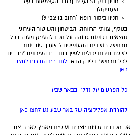
נמצאים בכוננות גבוהה על מנת להעניק מענה בכל
תרחיש. תושבים המעוניינים להיערך טוב יותר
לשעת חירום יכולים לעיין בחוברת העירונית "מוכנים
לכל תרחיש" בלינק הבא:
לחוברת החירום לחצו
כאן
.
כל הפרטים על נדל"ן בבאר שבע
להורדת אפליקציה של באר שבע נט לחצו כאן
אנו מכבדים זכויות יוצרים ועושים מאמץ לאתר את
בעלי הזכויות בצילומים המגיעים לידינו. אם זיהיתים
בפרסומינו צילום שיש לכם זכויות בו, אתם רשאים
לפנות אלינו ולבקש לחדול מהשימוש באמצעות
כתובת המייל:
ram@isnet.co.il