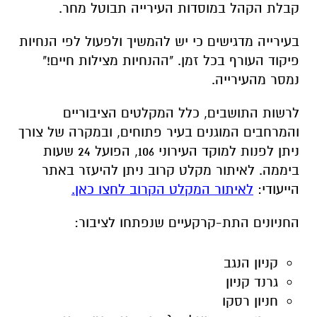
נמסר מהעירייה.
לרשות התושבים, כלל המקלטים הציבוריים
והמרחבים המוגנים בעיר פתוחים, ובמקרה של צורך
ניתן לפנות למוקד העירוני 106, הפועל 24 שעות
ביממה. לאיתור מקלט קרוב ניתן להיעזר באתר
הייעודי:
לאיתור המקלט הקרוב לחצו כאן.
החניונים התת-קרקעיים שנפתחו לציבור:
קניון הנגב
גרנד קניון
חניון רסקו
חניון בנק הפועלים (רחוב העצמאות בעיר
העתיקה)
חניון ביקור רופא (רחוב בן צבי 9)
בנוסף, צוותי הרווחה, הביטחון והשיטור העירוני