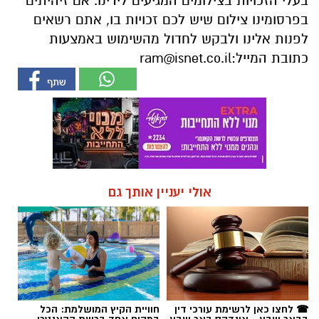
אולי יעניין אותך גם
☎ לחצו כאן לרשימת עורכי דין
חוויית הקיץ המושלמת: הכל
בבאר שבע - אינדקס באר שבע
במקום אחד ברשת הקאנטרי-
נט
חודשיים + חודש מתנה (כולל
החגים!)
חדשות