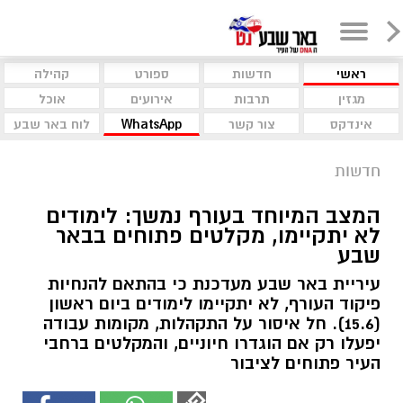
ראשי
חדשות
ספורט
קהילה
מגזין
תרבות
אירועים
אוכל
אינדקס
צור קשר
WhatsApp
לוח באר שבע
חדשות
המצב המיוחד בעורף נמשך: לימודים
לא יתקיימו, מקלטים פתוחים בבאר
שבע
עיריית באר שבע מעדכנת כי בהתאם להנחיות
פיקוד העורף, לא יתקיימו לימודים ביום ראשון
(15.6). חל איסור על התקהלות, מקומות עבודה
יפעלו רק אם הוגדרו חיוניים, והמקלטים ברחבי
העיר פתוחים לציבור