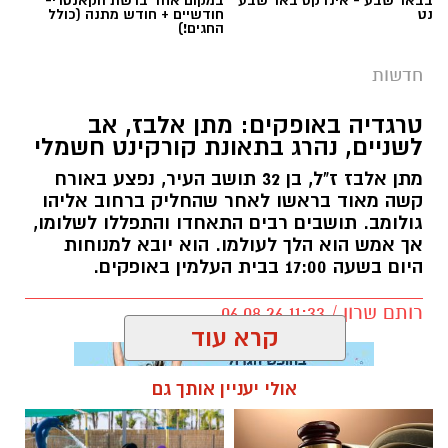
טרגדיה באופקים: מתן אלבז, אב
לשניים, נהרג בתאונת קורקינט חשמלי
מתן אלבז ז"ל, בן 32 תושב העיר, נפצע באורח
קשה מאוד בראשו לאחר שהחליק ברחוב אליהו
גולומב. תושבים רבים התאחדו והתפללו לשלומו,
אך אמש הוא הלך לעולמו. הוא יובא למנוחות
היום בשעה 17:00 בבית העלמין באופקים.
רותם שרון / 11:33 06.08.26
קרא עוד
אולי יעניין אותך גם
תגים:
מתן אלבז ז"ל