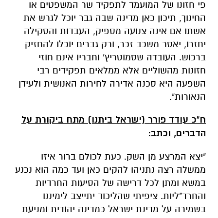
ברכוש. העובדה שסמוטריץ' וחבריו אינם חוזי
חזונות מהשוליים אלא ממלאים תפקידים רבי
השפעה היא סכנה אדירה לחירות האנושית ולעידן
הנאורות".
ח"כ עודד פורר (ישראל ביתנו) מתח ביקורת על
הדברים, וכתב:
"יצא המרצע מן השק. כעת לכולם ברור איזו
ממשלה רצה נתניהו להקים כאן ועד כמה הוא נכנע
במשא ומתן לכל דרישה של הסיעות החרדיות
והחרד"ליות. ציפיתי שהליכוד יתייצב לימיננו
בשמירה על מדינת ישראל כמדינה יהודית ומניעת
הפיכתה למדינת הלכה, אך לצערי מצאתי את
הליכוד נגרר אחרי יוזמות של כפייה דתית. המחנה
הלאומי תמיד כיבד את המסורת, אך באותה מידה
גם התנגד לכפייה הדתית. ישראל ביתנו נותרה