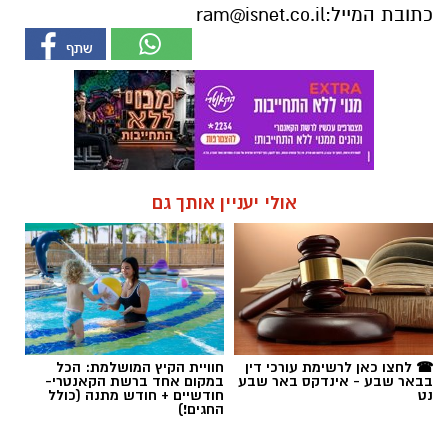
אולי יעניין אותך גם
☎ לחצו כאן לרשימת עורכי דין
חוויית הקיץ המושלמת: הכל
בבאר שבע - אינדקס באר שבע
במקום אחד ברשת הקאנטרי-
נט
חודשיים + חודש מתנה (כולל
החגים!)
חדשות
סוף טרגי לחיפושים: אותרה גופתו של
אלדר דיין ז"ל מדימונה; מעצר