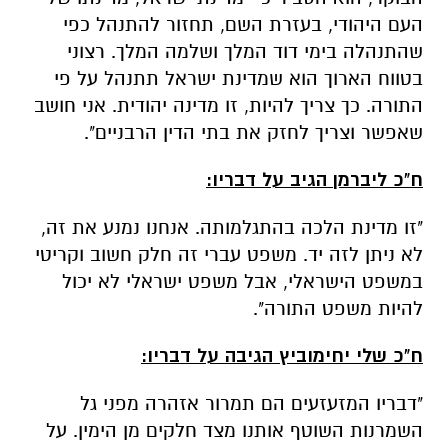
התורה. כך צריך להיות, זו מדינה יהודית. אני חושב
שאפשר וצריך לחזק את בתי הדין הרבניים".
ח"כ ליברמן הגיב על דבריו:
"זו מדינת הלכה בהתגלמותה. אנחנו נמנע את זה,
לא ניתן לזה יד. משפט עברי זה חלק חשוב וקריטי
במשפט הישראלי, אבל משפט ישראלי לא יכול
להיות משפט התורה".
ח"כ שלי יחימוביץ הגיבה על דבריו:
"דבריו המזעזעים הם תמרור אזהרה מפני גל
השמרנות השוטף אותנו מצד חלקים מן הימין. על
פי חזונו של המועמד לתפקיד שר המשפטים או
החינוך, תיכון כאן מדינה שבה גבר יוכל לגרש את
אשתו אם אינה צנועה מספיק, העבדות והסקילה
יחזרו, יאסר משכב זכר, ורק גברים יוכלו להחזיק