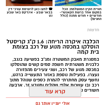
חדשות
הכלבה איקרה הריחה: 1.6 ק"ג קריסטל
הוסלקו במכסה מנוע של רכב בצומת
בית קמה
במסגרת מאבק המשטרה ומג"ב בפשיעה בנגב,
קרדיט: זק"א
כלבנית משטרתית חשפה סמים קשים שהוסלקו
במכסה מנוע של רכב, ושני צעירים מהפזורה
התפתחות קשה וכואבת בפרשת היעדרותו של
נעצרו. בפעילות נוספת באזור התעשייה ברהט,
נחשף עסק מחתרתי להמרת כספים שנוהל מתוך
אלדר דיין ז"ל, צעיר בן 23 מדימונה, שנעדר מאז
רכב ובו עשרות אלפי שקלים ומטבע זר. ארבעה
סוף חודש יולי. משטרת ישראל התירה היום
חשודים נעצרו בסך הכל.
קרא עוד
(חמישי) לפרסום כי הגופה שאותרה הבוקר בשטח
פתוח סמוך לכביש 40 זוהתה בוודאות כגופתו של
רותם שרון / 19:00 06.08.26
אולי יעניין אותך גם
דיין, לאחר השלמת הליך הזיהוי במכון הלאומי
לרפואה משפטית. הודעה מרה נמסרה למשפחתו.
​אתמול, בהתאם להנחיית מפקד מחוז מרכז, ניצב