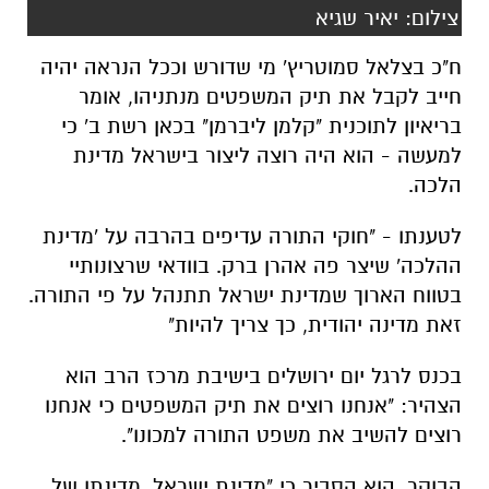
בריאיון לתוכנית "קלמן ליברמן" בכאן רשת ב' כי
למעשה - הוא היה רוצה ליצור בישראל מדינת
הלכה.
לטענתו - "חוקי התורה עדיפים בהרבה על 'מדינת
ההלכה' שיצר פה אהרן ברק. בוודאי שרצונותיי
בטווח הארוך שמדינת ישראל תתנהל על פי התורה.
זאת מדינה יהודית, כך צריך להיות"
בכנס לרגל יום ירושלים בישיבת מרכז הרב הוא
הצהיר: "אנחנו רוצים את תיק המשפטים כי אנחנו
רוצים להשיב את משפט התורה למכונו".
הבוקר, הוא הסביר כי "מדינת ישראל, מדינתו של
העם היהודי, בעזרת השם, תחזור להתנהל כפי
שהתנהלה בימי דוד המלך ושלמה המלך. רצוני
בטווח הארוך הוא שמדינת ישראל תתנהל על פי