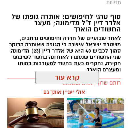
החשודים הוארך
לאחר שבועיים של חרדה וחיפושים נרחבים,
משטרת ישראל אישרה כי הגופה שאותרה הבוקר
סמוך לכביש 40 היא של אלדר דיין (23) מדימונה.
שני החשודים שנעצרו לאחרונה בחשד לשיבוש
חקירה, נחקרים כעת בחשד למעורבות במותו
ומעצרם הוארך.
קרא עוד
רותם שרון / 19:00 06.08.26
אולי יעניין אותך גם
תגים:
אלדר דיין
חוויית הקיץ המושלמת: הכל
☎ לחצו כאן לרשימת עורכי דין
במקום אחד ברשת הקאנטרי-
בבאר שבע - אינדקס באר שבע
חודשיים + חודש מתנה (כולל
נט
החגים!)