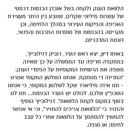
הלוואת הענק נלקחה בשל אובדן הכנסות דרמטי
של עשרות מיליוני שקלים, שנובע בין היתר מעצירת
האכיפה והפיקוח העירוני במהלך הלחימה, וכן
מקריסה בהכנסות של מוסדות התרבות והפנאי,
דוגמת המדבריום.
באותו דיון, יצא ראש העיר, רוביק דנילוביץ',
במתקפה חריפה נגד הממשלה על כך שאינה
משפה את הרשויות המקומיות על הפסדי הענק:
"המדינה די מנותקת. אנחנו השלטון המקומי אמרנו
- תנו איזה מיליארד שקל לשלטון המקומי, כי אנחנו
השכפ"ץ שלכם. לכולנו יש העדר הכנסות... תנו לנו
בסוף במקום לקחת הלוואות". דנילוביץ' הוסיף
והזהיר כי "הלוואות צריכים להחזיר", וכי אי אפשר
להמשיך להסתמך על הלוואות אחרי כל סבב
לחימה או מגפה.