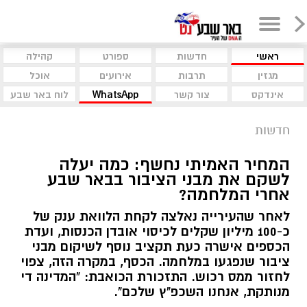
ראשי
חדשות
ספורט
קהילה
מגזין
תרבות
אירועים
אוכל
אינדקס
צור קשר
WhatsApp
לוח באר שבע
חדשות
המחיר האמיתי נחשף: כמה יעלה
לשקם את מבני הציבור בבאר שבע
אחרי המלחמה?
לאחר שהעירייה נאלצה לקחת הלוואת ענק של
כ-100 מיליון שקלים לכיסוי אובדן הכנסות, ועדת
הכספים אישרה כעת תקציב נוסף לשיקום מבני
ציבור שנפגעו במלחמה. הכסף, במקרה הזה, צפוי
לחזור ממס רכוש. התזכורת הכואבת: "המדינה די
מנותקת, אנחנו השכפ"ץ שלכם".