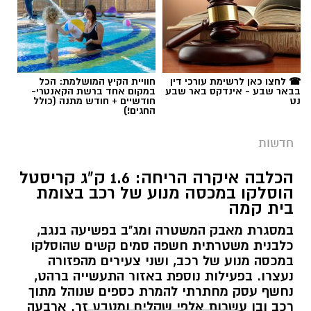
תגים:
אלדר דיין
☎ לחצו כאן לרשימת עורכי דין
חוויית הקיץ המושלמת: הכל
בבאר שבע - אינדקס באר שבע
במקום אחד ברשת הקאנטרי-
נט
חודשיים + חודש מתנה (כולל
החגים!)
חדשות
הכלבה איקרה הריחה: 1.6 ק"ג קריסטל
הוסלקו במכסה מנוע של רכב בצומת
בית קמה
במסגרת מאבק המשטרה ומג"ב בפשיעה בנגב,
קרדיט: זק"א
כלבנית משטרתית חשפה סמים קשים שהוסלקו
במכסה מנוע של רכב, ושני צעירים מהפזורה
התפתחות קשה וכואבת בפרשת היעדרותו של
נעצרו. בפעילות נוספת באזור התעשייה ברהט,
נחשף עסק מחתרתי להמרת כספים שנוהל מתוך
אלדר דיין ז"ל, צעיר בן 23 מדימונה, שנעדר מאז
רכב ובו עשרות אלפי שקלים ומטבע זר. ארבעה