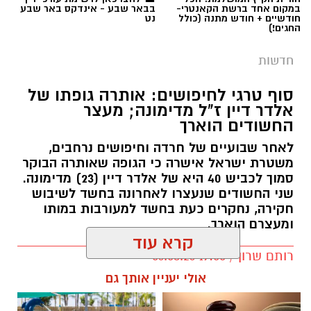
במקום אחד ברשת הקאנטרי-
בבאר שבע - אינדקס באר שבע
חודשיים + חודש מתנה (כולל
נט
החגים!)
חדשות
סוף טרגי לחיפושים: אותרה גופתו של
אלדר דיין ז"ל מדימונה; מעצר
החשודים הוארך
לאחר שבועיים של חרדה וחיפושים נרחבים,
משטרת ישראל אישרה כי הגופה שאותרה הבוקר
סמוך לכביש 40 היא של אלדר דיין (23) מדימונה.
שני החשודים שנעצרו לאחרונה בחשד לשיבוש
חקירה, נחקרים כעת בחשד למעורבות במותו
ומעצרם הוארך.
קרא עוד
רותם שרון / 19:00 06.08.26
אולי יעניין אותך גם