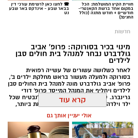
תגים:
משטרה
חוויית הקיץ המושלמת: הכל
☎ לחצו כאן לרשימת עורכי דין
רציפה ועקבית המתקיימת מזה למעלה משלושה
במקום אחד ברשת הקאנטרי-
בבאר שבע - אינדקס באר שבע
עשורים במטרה להגן על קרקעות המדינה באזור
חודשיים + חודש מתנה (כולל
נט
החגים!)
הדרום.
חדשות
ברשות מקרקעי ישראל מדגישים כי אסטרטגיית
הנטיעות הוכחה לאורך השנים ככלי יעיל במיוחד
מינוי בכיר בסורוקה: פרופ' אביב
גולדברט נבחר למנהל בית חולים סבן
לשמירה על הקרקעות. מטרתו המרכזית של
לילדים
המבצע הנוכחי היא למנוע פלישות לשטחים
פתוחים, לעצור עיבודים חקלאיים בלתי מורשים
לאחר כשלושה עשורים של עשייה רפואית
בסורוקה ולמעלה מעשור בראש מחלקת ילדים ב',
ולבלום ניסיונות לבנייה לא חוקית. בנוסף, הנטיעות
פרופ' אביב גולדברט מונה למנהל בית החולים סבן
מסייעות בהגנה על תשתיות לאומיות עתידיות
לילדים ויחליף את המנהל המייסד פרופ' דודי
במרחב, ובראשן שמירה הרמטית על התוואי
גרינברג. עם כניסתו לתפקיד הצהיר: "נבטיח שכל
המיועד להרחבת כביש 6 לכיוון דרום.
ילד וילדה בנגב יזכו לרפואה המתקדמת ביותר,
קרוב לבית".
קרא עוד
שירה תם, מנהלת החטיבה לשמירה על הקרקע
קרדיט - דוברות מרחב נגב
רותם שרון / 19:10 07.08.26
ברשות מקרקעי ישראל, התייחסה לתחילת
אולי יעניין אותך גם
העבודות וציינה כי הרשות תמשיך לפעול כנאמן
לבית המשפט המחוזי בבאר שבע הוגש כתב אישום