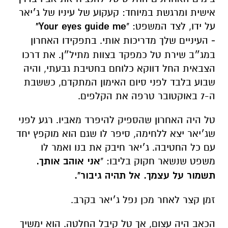
אישית
ומרגשת
במיוחד:
קעקוע
של
עיניו
של
ג׳יאר
על
ידו,
לצד
המשפט: "
guide
eyes
Your
me"
-
העיניים
שלך
מדריכות
אותי.
בתפקידו
האחרון
במג״ב
שירת
טל
כמפקד
בצוות
מתיל״ן.
את
דרכו
הצבאית
החל
דווקא
כלוחם
בחטיבת
גבעתי,
והיה
שבוע
בלבד
לפני
סיום
האימון
המתקדם,
כששבת
ה-
7
באוקטובר
טרפה
את
הקלפים.
טל
היה
האחרון
שהספיק
להיפרד
מאביו.
רגע
לפני
שג׳יאר
יצא
ללחימה,
סיפר
לו
שגם
הוא
מוקפץ
יחד
עם
כל
החטיבה.
ג׳יאר
חיבק
את
בנו
ואמר
לו
משפט
שנשאר
חקוק
בליבו: "
אני
אוהב
אותך.
תשמור
על
עצמך.
אל
תהיה
גיבור".
זמן
קצר
לאחר
מכן
נפל
ג׳יאר
בקרב.
הכאב
היה
עצום,
אך
טל
קיבל
החלטה.
הוא
ימשיך