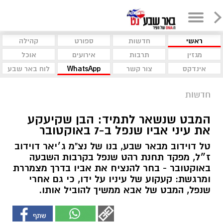
ראשי
חדשות
ספורט
קהילה
מגזין
תרבות
אירועים
אוכל
אינדקס
צור קשר
WhatsApp
לוח באר שבע
חדשות
המבט שנשאר לתמיד: הבן שקיעקע
את עיני אביו שנפל ב-7 באוקטובר
טל דוידוב מבאר שבע, בנו של נצ"מ ג׳יאר דוידוב
ז״ל, מפקד תחנת רהט שנפל בקרבות השבעה
באוקטובר - בחר להנציח את אביו בדרך מצמררת
ומרגשת: קעקוע של עיניו על ידו, כי גם אחרי
שנפל, המבט של אבא ממשיך להוביל אותו.