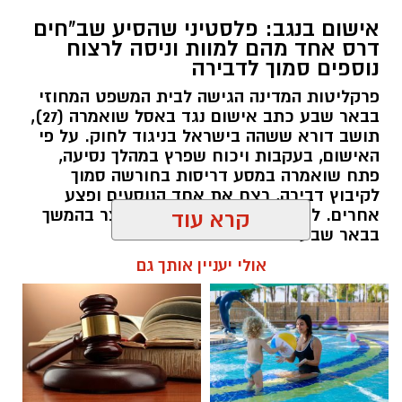
אישום בנגב: פלסטיני שהסיע שב"חים
דרס אחד מהם למוות וניסה לרצוח
נוספים סמוך לדבירה
פרקליטות המדינה הגישה לבית המשפט המחוזי
בבאר שבע כתב אישום נגד באסל שואמרה (27),
תושב דורא ששהה בישראל בניגוד לחוק. על פי
האישום, בעקבות ויכוח שפרץ במהלך נסיעה,
פתח שואמרה במסע דריסות בחורשה סמוך
לקיבוץ דבירה, רצח את אחד הנוסעים ופצע
קרדיט: רמ"י
אחרים. לאחר מכן נמלט מהזירה ונעצר בהמשך
קרא עוד
בבאר שבע.
המדינה, בהובלת החטיבה לשמירה על הקרקע
אולי יעניין אותך גם
ברשות מקרקעי ישראל (רמ"י), מחדשת בימים אלה
רותם שרון / 11:30 08.08.26
את עבודות הנטיעה באזור ואדי ענים שבנגב.
הפעילות, המבוצעת בפועל על ידי קק"ל ומאובטחת
על ידי משטרת ישראל, מקיפה שטח עצום של
כ-6,000 דונם – פי שניים בקירוב משטחה של העיר
גבעתיים. העבודות מתבצעות כחלק מפעילות