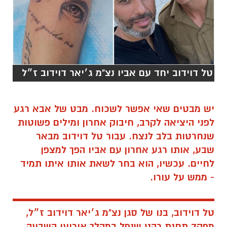
טל דוידוב יחד עם אביו נצ"מ ג׳יאר דוידוב ז״ל
יש
מבטים
שאי
אפשר
לשכוח.
מבט
של
אבא
רגע
לפני
היציאה
לקרב,
חיבוק
אחרון ו
מילים
פשוטות
שנחרטות
בלב
לנצח.
עבור
טל
דוידוב
מבאר
שבע,
אותו
רגע
אחרון
עם
אביו
הפך
למצפן
לחיים.
עכשיו,
הוא
בחר
לשאת
אותו
איתו
תמיד
-
ממש
על
עורו.
טל
דוידוב,
בנו
של
סגן נצ"מ
ג׳יאר
דוידוב
ז״ל,
מפקד
תחנת
רהט
שנפל
במהלך
אירועי
השבעה