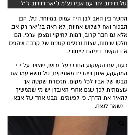
טל דוידוב יחד עם אביו נצ"מ ג׳יאר דוידוב ז״ל
הקשר
בין
האב
לבן
היה
עמוק
במיוחד.
טל,
הבן
הבכור
ואח
לשלוש
אחיות,
לא
ראה
בג׳יאר
רק
אב,
אלא
גם
חבר
קרוב,
דמות
לחיקוי
ומצפן
ערכי.
הם
חלקו
שיחות,
עצות
ורגעים
קטנים
של
קרבה
שהפכו
את
הקשר
ביניהם
לייחודי.
כעת,
עם
הקעקוע
החדש
על
זרועו, שצויר על ידי
המקעקע איתן שטרית מאופקים,
טל
נושא
עמו
את
מבטו
של
אביו
לכל
מקום.
תזכורת
שקטה
אך
עוצמתית
לכך
שגם
אחרי
האובדן
יש
מי
שממשיך
להאיר
את
הדרך.
כי
לפעמים,
מבט
אחד
של
אבא
-
נשאר
לנצח.