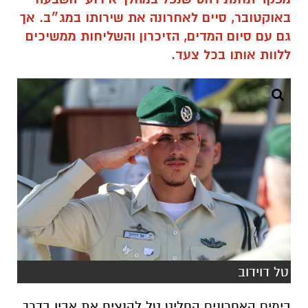
באוקטובר,
סיים
לאחרונה
את
שירותו
במג״ב.
אך
גם
עם
סיום
המדים, הזיכרון
והשליחות
ממשיכים
ללוות
אותו
בכל
צעד.
טל דוידוב
בימים
האחרונים
החליט
טל
להנציח
את
אביו
בדרך