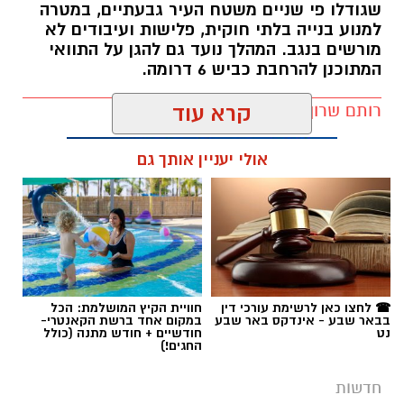
שגודלו פי שניים משטח העיר גבעתיים, במטרה
למנוע בנייה בלתי חוקית, פלישות ועיבודים לא
מורשים בנגב. המהלך נועד גם להגן על התוואי
המתוכנן להרחבת כביש 6 דרומה.
רותם שרון / 11:32 08.08.26
קרא עוד
אולי יעניין אותך גם
תגים:
רמ''י
☎ לחצו כאן לרשימת עורכי דין
חוויית הקיץ המושלמת: הכל
בבאר שבע - אינדקס באר שבע
במקום אחד ברשת הקאנטרי-
נט
חודשיים + חודש מתנה (כולל
החגים!)
חדשות