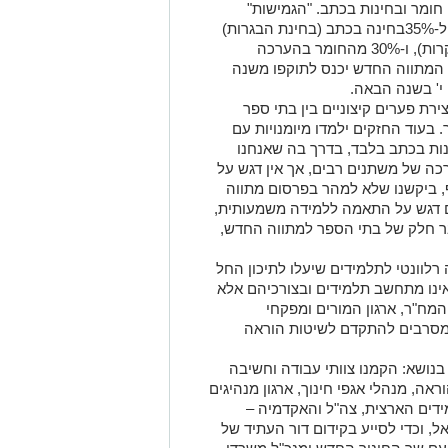
 חומר ובחינות בכתב. "הגמישות"
מתבטאת בחלוקה של 70% מהחומר ל-35%בחינה בכתב (בחינת הבגרות)
ו-35% "מיומנויות" (שתי משימות מבוקרות), ו-30% מהחומר בהערכה
 המתווה החדש יכנס לתוקפו משנה
י' בשנה הבאה.
ת פערים קיצוניים בין בתי ספר
 בעוד החזקים ילמדו מיומנויות עם
ות בכתב בלבד, בדרך בה שאנחנו
רכה של משתנים רבים, אך אין דגש על
ף, ביקשנו שלא למהר בפרסום מתווה
 דגש על התאמה ללמידה משמעותית,
ר חלק של בתי הספר למתווה החדש,
לוונטי לתלמידים שיעלו לתיכון החל
אינו מתחשב תלמידים ובצורכיהם אלא
מח"ר, ארגון המורים ומפקחי
ומסרבים להתקדם לשיטות הוראה
נושא: הקמנו צוותי עבודה וחשיבה
אה, מנהלי אגפי חינוך, ארגון מנהיגים
ידים הארצית, צה"ל והאקדמיה –
, וכדי לסייע בקידום דור העתיד של