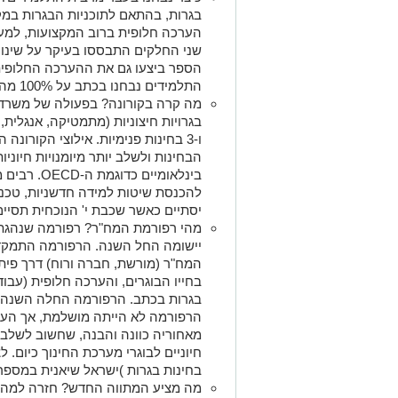
שני החלקים התבססו בעיקר על שינון
הספר ביצעו גם את ההערכה החלופית 
התלמידים נבחנו בכתב על 100% מהחומר.
בגרויות חיצוניות (מתמטיקה, אנגלית,
ו-3 בחינות פנימיות. אילוצי הקורונ
הבחינות ולשלב יותר מיומנויות חיונ
בינלאומיים כ
להכנסת שיטות למידה חדשניות, טכנול
יסתיים כאשר שכבת י' הנוכחית תסיים 
מהי רפורמת המח"ר? רפורמה שנהגת
יישומה החל השנה. הרפורמה התמקד
המח"ר (מורשת, חברה ורוח) דרך פיתו
בחייו הבוגרים, והערכה חלופית (עבוד
בגרות בכתב. הרפורמה החלה השנה ונ
הרפורמה לא הייתה מושלמת, אך העמ
מאחוריה כוונה והבנה, שחשוב לשלב ב
חיוניים לבוגרי מערכת החינוך כיום
בחינות בגרות )ישראל שיאנית במספר ב