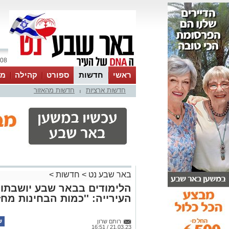
08 אוגוסט 2026 / 15:32
ראשי
חדשות
ספורט
קהילה
מג
חדשות ארציות
חדשות מהאזור
עסקים
טיפים והמלצות
|
באר שבע נט
>
חדשות
>
הלימודים בבאר שבע יושבתו, 
העירייה: ''כמות הבחינות מחז
רותם שרון
21.03.23 / 16:51