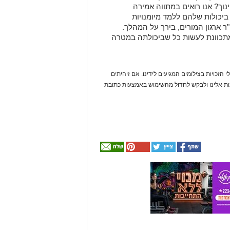
נוך? אנו רואים במתווה אמירה
ביכולות שלהם ללמד מיומנויות
ו"ר ארגון המורים, בירך על המהלך.
תכוונת לעשות כל שביכולתה במטרה
 הזכויות בצילומים המגיעים לידינו. אם זיהיתים
נות אלינו ולבקש לחדול מהשימוש באמצעות כתובת
אולי
יעניין
אותך
גם
☎ לחצו כאן לרשימת
חוויית הקיץ המושלמת:
עורכי דין בבאר שבע -
הכל במקום אחד ברשת
הקאנטרי- חודשיים +
אינדקס באר שבע נט