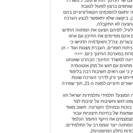
עם שר החינוך החדש ומנכ"ל משרדו.
 שותפים ברצון לפעול לטובת
ה יותאם להסכמים הקואליציוניים בהם
ן, ביקשנו שלא יתאפשר לבצע הערכה
ההצעה לא התקבלה.
לעיל, לפיהם הצענו את המתווה החדש:
אינם מסיימים את התיכון עם ארגז
וגרים. צה"ל והאקדמיה הדגישו כי
 ניתוח חומרים, העברת מצגות ועוד – הן
רות במערכת החינוך כיום. <<<
עה למשרד החינוך: הבהרנו שאנחנו
 מתווים עם דגש על מתן אוטונומיה
ן כי אנו רואים חשיבות רבה בלימוד
ייחס אך ורק לדרכי הערכה שונות
ומגוונות, שבבסיסן לימוד מיומנויות וכישורים חיוניים למאה ה-21, תוך שמירה
 המוצע? תלמידי ותלמידות ישראל חוו
מנו דגש וחשיבות על יציבות לצד
בזכות ובמהלך הקורונה. חשוב מאוד
מעות של בחינות חיצוניות עבור
מצמצמים את היקף החומר הנלמד
 המתווה ייצר עומס רב על התלמידים:
דות (חלק המיומנויות).