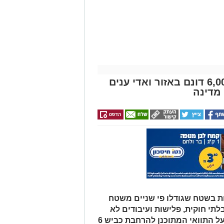
חודש מתנה (כולל
החגים!)
מבצע נטיעות ענק בנגב: כ-6,000 דונם באזור ואדי ענים
מדינה
ת בשטח שגודלו פי שניים משטח
לתי חוקית, פלישות ועיבודים לא
מורשים בנגב. המהלך נועד גם להגן על התוואי המתוכנן להרחבת כביש 6