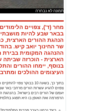
תמונה לא נבחרה
מחר (ד'), צפויים הלימודים
בבאר שבע להיות מושבתים
הנהגת ההורים הארצית, כ
שר החינוך יואב קיש. בהו
ההנהגה המקומית בבירת הנ
הארצית - הוכרזה שביתה ש
בנוסף, יימחו ההורים והתלמ
העיצומים ההולכים ומתרבי
בתוך כך, בשעה 10 בבוקר צפו
צפוים להגיע עשרות הורים מרחבי באר ש
זעמם של הורים רבים בישראל. בהנהגת הה
הרפורמה ואת האופן בו היא תפגע בתלמיד