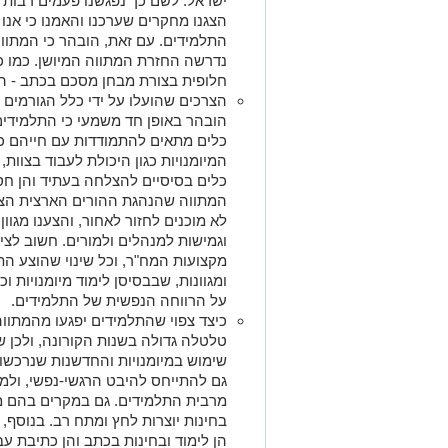
ישראל. לשם כך נפגשנו פעמים רבות 
הצגנו מחקרים שערכנו והאמנו כי אנו
התלמידים. עם זאת, הובהר כי המתוו
נדרשה החזרת המתווה המיושן. כמו כ
חלופית בצורת מבחן מסכם בכתב - 
הצרכים שהועלו על ידי כלל הגורמים 
הובהר באופן חד משמעי כי התלמידים 
כלים מתאים להתמודדות עם חייהם כב
המיומנויות כגון היכולת לעבוד בצוות,
כלים בסיסיים להצלחה בעתיד והן חס
המתווה שהנהגת ההורים הארצית הצי
לא מוכנים לחזור לאחור, והצענו מגוון
וגמישות למנהלים ולמורים. חשוב לציי
מקצועות המח"ר, וכל שינוי שהוצע הת
על הרווחה הנפשית של התלמידים.
כיצד צפוי שהתלמידים יפגעו מהמתווה
טלטלה גדולה בשנות הקורונה, ולכן ש
שימוש במיומנויות והחדשנות שנרכשו 
גם להתייחס להיבט הרגשי-נפשי, ולמש
מרבית התלמידים. גם במקרים בהם 
בחינות יוצרות לחץ ומתח רב. בנוסף,
הן לימוד ובחינות בכתב והן כתיבת עבו