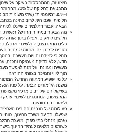
חיצוניות, המתבססות בעיקר על שינון
חלופית, שגם היא לרוב בחינה בכתב.
הבאה, עבור התלמידים שיעלו לכיתה 
מה הבעיה במתווה החדש? ראשית, יציר
חלשים לחזקים, אפילו בתוך אותה עיר.
כלים מתקדמים, החלשים יחזרו לבחינ
והורינו למדנו. זהו מתווה שמחייב הע
תהליכי למידה וחוויות העשרה. בנוס
חדש, ללא בדיקה מעמיקה והכנה, עם
מעשית ומגוונת ועל מנת לאפשר מעב
תוך ליווי ותמיכה בצוותי ההוראה.
על מי ישפיע המתווה החדש? המתווה ר
משנת הלימודים הבאה. על פניו הוא 
בשיקוליהם של רבים מרכזי מקצועות ה
המקצועות, המתנגדים לשינויי עומק 
ולימוד רב-תחומיות.
פעילותה של הנהגת ההורים הארצית ב
שפעלו יחד עם משרד החינוך, צוותי הור
(ארגון מנהלי בתי ספר), מועצת התלמ
כשותפים מלאים לעתיד החינוך בישראל