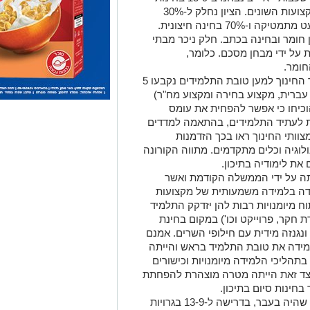
בגרות, בהתאם לתוכניות הבגרות במקצועות השונים. הציון נחלק ל-30%
הערכה חלופית ברוב המקצועות, למעט מתמטיקה ו-70% בחינה חיצונית.
 חומר ובחינה בכתב. חלק ניכר מבתי
על ידי מבחן מסכם. כלומר,
מה קרה בקורונה? בפעולה של משרד החינוך למען טובת התלמידים נקבעו 5
 עברית, מקצוע בחירה ומקצוע מח"ר)
ה הוכיחו כי אפשר להפחית את עומס
יות לעתיד התלמידים, בהתאמה למדדים
דוגמת ה-OECD. רבים מצוותי החינוך ראו בכך הזדמנות
וגיה וכלים מתקדמים. מתווה הקורונה
את לימודיה בתיכון.
ה על ידי הממשלה הקודמת ואשר
ה בלמידה משמעותית של מקצועות
ח מיומנויות רבות להן יזדקק התלמיד
ת חקר, פרוייקט וכו') במקום בחינת
גנזה מידית עם חילופי השרים. אמנם
ידה את טובת התלמיד בראש והייתה
תהליכי הלמידה מיומנויות וכישורים
. לצד זאת הייתה מטרה מוצהרת להפחתת
חינות סיום בתיכון.
מה מציע המתווה החדש? חזרה למה שהיה בעבר, בדרישה ל-13-9 בגרויות