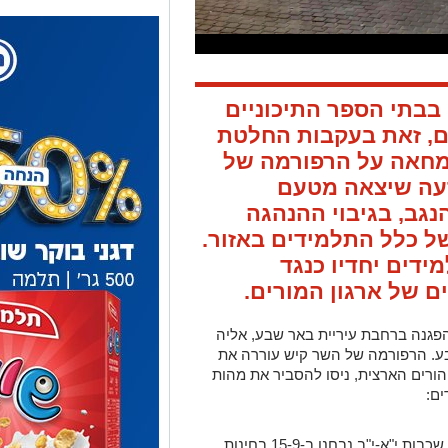
 בבתי הספר התיכוניים
, זאת בעקבות החלטת
מחאה על הרפורמה של
דעה שיצאה מטעם
גב, בגיבוי ההנהגה
ל כלל התלמידים באזור.
ידים יחדיו כנגד
ם של ארגון המורים.
י להתקיים הפגנה ברחבת עיריית באר שבע, אליה
בע. הרפורמה של השר קיש עוררה את
ורים הארצית, ניסו להסביר את מהות
ים:
כיצד נבחנו בעבר מרבית התלמידים? שכבות י"א-י"ב נבחנו ב-15-9 בחינות