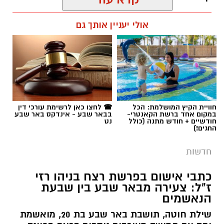
רותם שרון / 19:10 07.08.26
אולי יעניין אותך גם
תגים:
פרופ' אביב גולדברט
חוויית הקיץ המושלמת: הכל
☎ לחצו כאן לרשימת עורכי דין
במקום אחד ברשת הקאנטרי-
בבאר שבע - אינדקס באר שבע
חודשיים + חודש מתנה (כולל
נט
החגים!)
חדשות
כתבי אישום בפרשת רצח בניהו רזי
ז"ל: צעירה מבאר שבע בין שבעת
הנאשמים
שילת חוטה, תושבת באר שבע בת 20, מואשמת