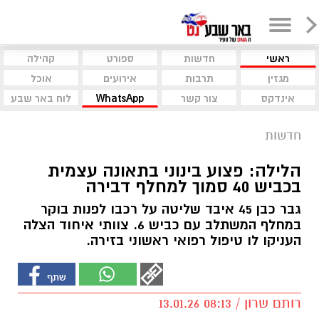
ראשי
חדשות
ספורט
קהילה
מגזין
תרבות
אירועים
אוכל
אינדקס
צור קשר
WhatsApp
לוח באר שבע
חדשות
הלילה: פצוע בינוני בתאונה עצמית
בכביש 40 סמוך למחלף דבירה
גבר כבן 45 איבד שליטה על רכבו לפנות בוקר
במחלף המשתלב עם כביש 6. צוותי איחוד הצלה
העניקו לו טיפול רפואי ראשוני בזירה.
רותם שרון / 08:13 13.01.26