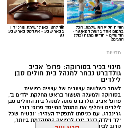
חוויית הקיץ המושלמת: הכל
☎ לחצו כאן לרשימת עורכי דין
במקום אחד ברשת הקאנטרי-
בבאר שבע - אינדקס באר שבע
חודשיים + חודש מתנה (כולל
נט
החגים!)
חדשות
מינוי בכיר בסורוקה: פרופ' אביב
גולדברט נבחר למנהל בית חולים סבן
לילדים
לאחר כשלושה עשורים של עשייה רפואית
בסורוקה ולמעלה מעשור בראש מחלקת ילדים ב',
פרופ' אביב גולדברט מונה למנהל בית החולים סבן
לילדים ויחליף את המנהל המייסד פרופ' דודי
גרינברג. עם כניסתו לתפקיד הצהיר: "נבטיח שכל
ילד וילדה בנגב יזכו לרפואה המתקדמת ביותר,
קרוב לבית".
קרא עוד