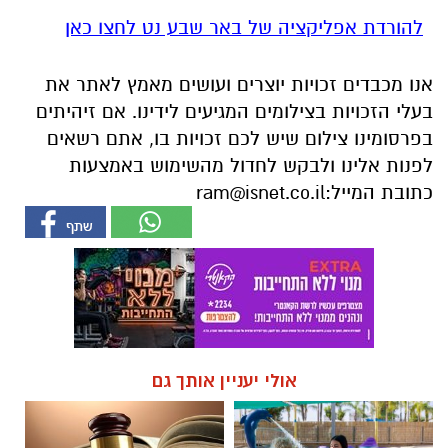
להורדת אפליקציה של באר שבע נט לחצו כאן
אנו מכבדים זכויות יוצרים ועושים מאמץ לאתר את
בעלי הזכויות בצילומים המגיעים לידינו. אם זיהיתים
בפרסומינו צילום שיש לכם זכויות בו, אתם רשאים
לפנות אלינו ולבקש לחדול מהשימוש באמצעות
כתובת המייל:
ram@isnet.co.il
אולי יעניין אותך גם