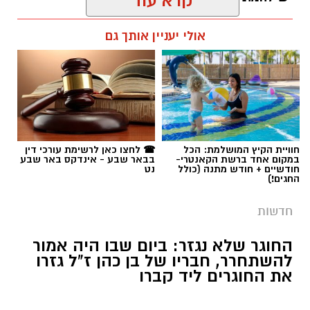
קרא עוד
רותם שרון / 09:58 06.08.26
אולי יעניין אותך גם
תגים:
עיריית באר שבע
,
שמעון טובול
,
עידו אטיאס
חוויית הקיץ המושלמת: הכל
☎ לחצו כאן לרשימת עורכי דין
במקום אחד ברשת הקאנטרי-
בבאר שבע - אינדקס באר שבע
חודשיים + חודש מתנה (כולל
נט
החגים!)
חדשות
החוגר שלא נגזר: ביום שבו היה אמור
להשתחרר, חבריו של בן כהן ז"ל גזרו
את החוגרים ליד קברו