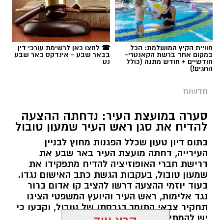
חוויית הקיץ המושלמת: הכל
☎ לחצו כאן לרשימת עורכי דין
במקום אחד ברשת הקאנטרי-
בבאר שבע - אינדקס באר שבע
חודשיים + חודש מתנה (כולל
נט
החגים!)
חדשות
סערה במועצת העיר: נדחתה ההצעה
להדיח את סגן ראש העיר שמעון טובול
בתום דיון טעון שכלל הפגנות מחוץ לבניין
העירייה, דחתה מועצת העיר באר שבע את
דרישת חברי האופוזיציה להדיח מתפקידו את
שמעון טובול, בעקבות הגשת כתב האישום נגדו.
בעוד יוזמי ההצעה דרשו להציב קו אדום ברור
נגד אלימות, ראש העיר והיועץ המשפטי הציגו
תחקיר צבאי התומך בגרסתו של טובול, וקבעו כי
יש להמתין להכרעת בית המשפט.