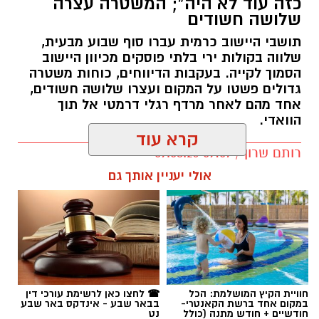
כזה עוד לא היה"; המשטרה עצרה
שלושה חשודים
תושבי היישוב כרמית עברו סוף שבוע מבעית,
שלווה בקולות ירי בלתי פוסקים מכיוון היישוב
הסמוך לקייה. בעקבות הדיווחים, כוחות משטרה
גדולים פשטו על המקום ועצרו שלושה חשודים,
אחד מהם לאחר מרדף רגלי דרמטי אל תוך
הוואדי.
קרא עוד
רותם שרון / 09:07 09.08.26
אולי יעניין אותך גם
תגים:
כרמית
חוויית הקיץ המושלמת: הכל
☎ לחצו כאן לרשימת עורכי דין
במקום אחד ברשת הקאנטרי-
בבאר שבע - אינדקס באר שבע
חודשיים + חודש מתנה (כולל
נט