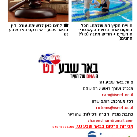
תיארו את סוף השבוע האחרון כרצף של אירועים
תגים:
רמ''י
חריגים בעוצמתם, שזלגו מהיישוב הסמוך לקייה
וזרעו בהלה רבה. "זה היה ירי מטורף, כזה עוד לא
חוויית הקיץ המושלמת: הכל
☎ לחצו כאן לרשימת עורכי דין
היה כאן", העיד אחד התושבים, שתיאר אווירת
במקום אחד ברשת הקאנטרי-
בבאר שבע - אינדקס באר שבע
חודשיים + חודש מתנה (כולל
נט
פחד ושישי-שבת מטורפים לחלוטין, בהם קולות
החגים!)
הירי כמעט ולא פסקו לרגע.
בעקבות הדיווחים הרבים על קטטה אלימה המלווה
בירי חי בתוך לקייה, הוקפצו לזירה כוחות גדולים
של שוטרי תחנת העיירות, יחד עם לוחמי חטיבת
צוות באר שבע נט:
סה"ר ומשמר הגבול של מחוז דרום. הכוחות פתחו
מנכ"ל ועורך ראשי:
רם שהם
בפעילות מבצעית מהירה ונרחבת בניסיון לאתר את
ram@isnet.co.il
המעורבים, להפסיק את האש ולהחזיר את הביטחון
רכז מערכת:
רותם שרון
rotems@isnet.co.il
לתושבי האזור.
כתבת מגזין, חברה ורכילות:
שרון דינר
sharondinarr@gmail.com
מכירות פרסום בבאר שבע נט:
050-8833100
קרדיט: רמ"י