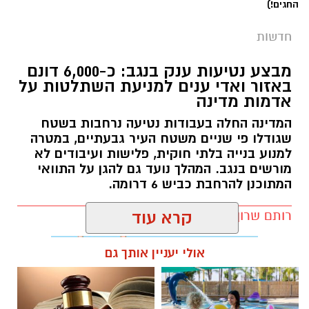
החגים!)
חדשות
מבצע נטיעות ענק בנגב: כ-6,000 דונם
באזור ואדי ענים למניעת השתלטות על
אדמות מדינה
המדינה החלה בעבודות נטיעה נרחבות בשטח
שגודלו פי שניים משטח העיר גבעתיים, במטרה
למנוע בנייה בלתי חוקית, פלישות ועיבודים לא
מורשים בנגב. המהלך נועד גם להגן על התוואי
המתוכנן להרחבת כביש 6 דרומה.
קרדיט: משטרת ישראל
רותם שרון / 11:32 08.08.26
קרא עוד
החל מיום שישי ולאורך כל השבת, נאלצו תושבי
אולי יעניין אותך גם
כרמית להתמודד עם מציאות בלתי נתפסת
ולהאזין לצרורות ירי כבדים שהפרו לחלוטין את
השלווה באזור. התושבים המתוסכלים והמפוחדים