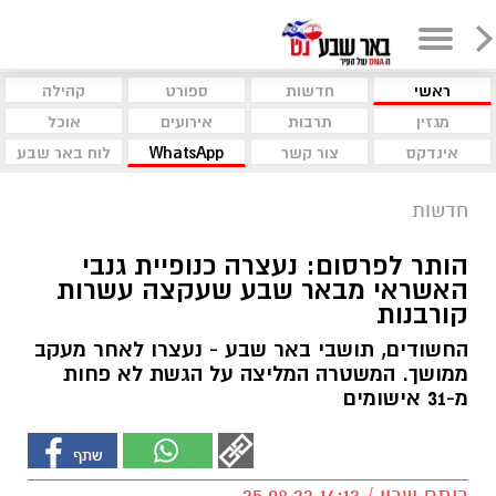
ראשי
חדשות
ספורט
קהילה
מגזין
תרבות
אירועים
אוכל
אינדקס
צור קשר
WhatsApp
לוח באר שבע
חדשות
הותר לפרסום: נעצרה כנופיית גנבי
האשראי מבאר שבע שעקצה עשרות
קורבנות
החשודים, תושבי באר שבע - נעצרו לאחר מעקב
ממושך. המשטרה המליצה על הגשת לא פחות
מ-31 אישומים
רותם שרון / 14:13 25.08.22