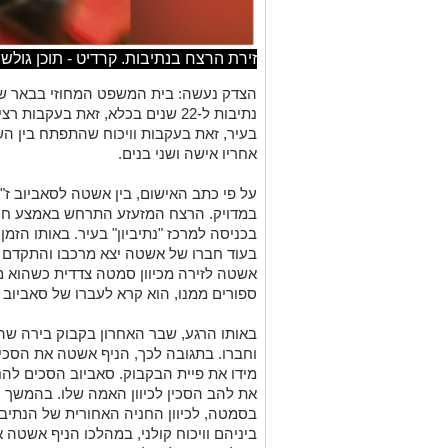
זירת הרצח בנתיבות. קרדיט - תוכן גולשים ע
הצדק נעשה: בית המשפט המחוזי בבאר ש
נתיבות ל-22 שנים בכלא, זאת בעקב
אחריו אישה ושני בנים.
על פי כתב האישום, בין אשטה לסאביוב ז"ל
בכניסה למרכז "נתיביון" בעיר. באותו הזמ
בעוד חברו של אשטה יצא מרכבו והתקדם לכ
אשטה לזירה מכיוון סמטה צדדית כשהוא מ
ספורים ממנו, הוא קרא לעברו של סאביוב "
באותו הרגע, שבר האחרון בקבוק בירה שה
וחברו. בתגובה לכך, הניף אשטה את הסכין
מידו את פיית הבקבוק. סאביוב הסכים לה
את להב הסכין לכיוון האמה שלו. בהמשך 
בסמטה, לכיוון החניה האחורית של הנתיבי
ביניהם וויכוח קולני, במהלכו הניף אשטה