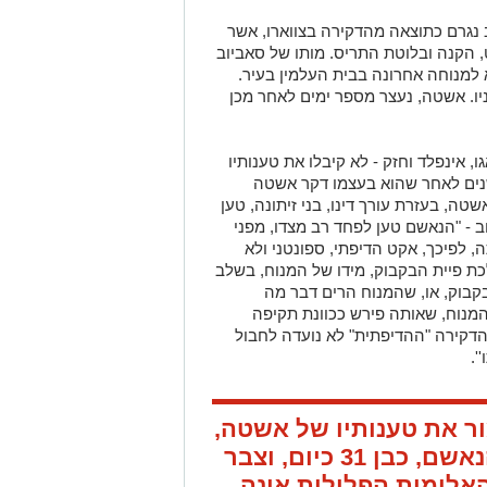
 נגרם כתוצאה מהדקירה בצווארו, אשר
, הקנה ובלוטת התריס. מותו של סאביוב
 למנוחה אחרונה בבית העלמין בעיר.
בניו. אשטה, נעצר מספר ימים לאחר מכן
 אינפלד וחזק - לא קיבלו את טענותיו
שטה כי דקירתו של סאביוב הגיע 4 שנים לאחר שהוא בעצמו דקר אשטה
טה, בעזרת עורך דינו, בני זיתונה, טען
 - "הנאשם טען לפחד רב מצדו, מפני
, לפיכך, אקט הדיפתי, ספונטני ולא
כת פיית הבקבוק, מידו של המנוח, בשלב
בקבוק, או, שהמנוח הרים דבר מה
המנוח, שאותה פירש ככוונת תקיפה
 הדקירה "ההדיפתית" לא נועדה לחבול
'.
ר את טענותיו של אשטה,
ובהכרעת הדין נכתב כי: "הנאשם, כבן 31 כיום, וצבר
אלימות הפלילית אינה