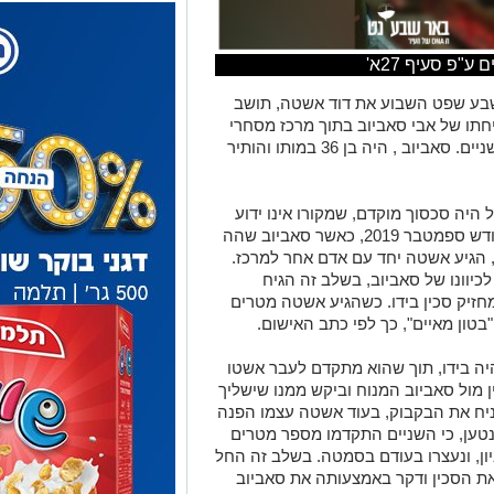
"פ סעיף 27א'
בע שפט השבוע את דוד אשטה, תושב
ות רציחתו של אבי סאביוב בתוך מרכז מסחרי
בעיר, זאת בעקבות וויכוח שהתפתח בין השניים. סאביוב , היה בן 36 במותו והותיר
 היה סכסוך מוקדם, שמקורו אינו ידוע
במדויק. הרצח המזעזע התרחש באמצע חודש ספמטבר 2019, כאשר סאביוב שהה
ן, הגיע אשטה יחד עם אדם אחר למרכז.
יוונו של סאביוב, בשלב זה הגיח
חזיק סכין בידו. כשהגיע אשטה מטרים
בטון מאיים", כך לפי כתב האישום.
יה בידו, תוך שהוא מתקדם לעבר אשטו
 מול סאביוב המנוח וביקש ממנו שישליך
ניח את הבקבוק, בעוד אשטה עצמו הפנה
נטען, כי השניים התקדמו מספר מטרים
ון, ונעצרו בעודם בסמטה. בשלב זה החל
 את הסכין ודקר באמצעותה את סאביוב