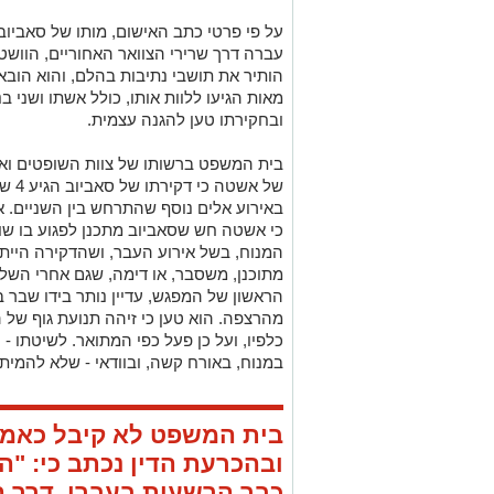
על פי פרטי כתב האישום, מותו של סאביוב
עברה דרך שרירי הצוואר האחוריים, הוושט
הותיר את תושבי נתיבות בהלם, והוא הובא
מאות הגיעו ללוות אותו, כולל אשתו ושני 
ובחקירתו טען להגנה עצמית.
בית המשפט ברשותו של צוות השופטים ואגו,
של א
באירוע אלים נוסף שהתרחש בין השניים. אש
כי אשטה חש שסאביוב מתכנן לפגוע בו שוב
המנוח, בשל אירוע העבר, ושהדקירה הייתה
מתוכנן, משסבר, או דימה, שגם אחרי השל
הראשון של המפגש, עדיין נותר בידו שבר 
מהרצפה. הוא טען כי זיהה תנועת גוף של 
כלפיו, ועל כן פעל כפי המתואר. לשיטתו -
במנוח, באורח קשה, ובוודאי - שלא להמיתו'
בית המשפט לא קיבל כאמו
כבר הרשעות בעברו. דרך ה