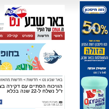
07 אוגוסט 2026 / 03:47
ראשי
חדשות
ספורט
קהילה
מג
עסקים
טיפים והמלצות
באר שבע נט
>
חדשות
>
חדשות מהאזור
הוויכוח הסתיים עם דקירה בצ
ז"ל נשלח ל-22 שנה בכלא
מערכת האתר
08.12.22 / 12:19