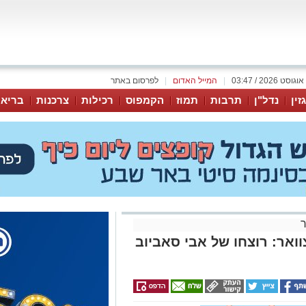
|
המייל האדום
|
לפרסום באתר
זין
נדל"ן
תרבות
תמוז
הקמפוס
רכילות
צרכנות
בריאו
וואר: רוצחו של אבי סאביוב