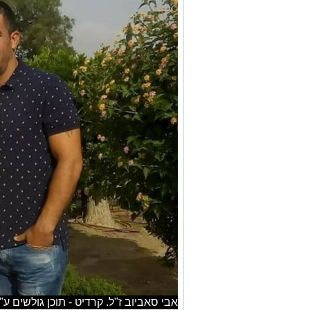
אבי סאביוב ז"ל. קרדיט - תוכן גולשים ע"פ ס