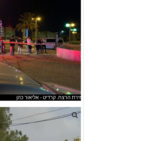
זירת הרצח. קרדיט - אליאור כהן