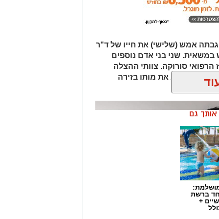
ללים עשרות שוטרים, אשר נאלצים לחצוץ
מול זה:
בתה אמש (שלישי) את חייו של ד"ר
ומגבה את מעשיו. המפגינים בצד זה
 במשאית. שני בני אדם נוספים
 של המערכת וקוראים לעברו קריאות
ז הרפואי סורוקה. צוותי ההצלה
גב".
 נאלצו לקבוע את מותו בזירה
וד
ן אותך גם
מושלמת:
חד ברשת
יים +
ולל