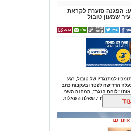
ע: הפגנה סוערת לקראת
יר שמעון טובול
ומכיו למתנגדיו של טובול, רגע
עלה הדרישה לפטרו בעקבות כתב
אותו "לוחם הנגב", המחנה השני,
ת סילוקו המיידי. שאלת השאלות
וד
לוביץ'?
ן אותך גם