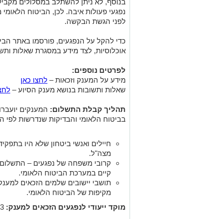
בנוסף, לא ניתן להשתלב במסלולים מקביל
נפגעי פעולות איבה. לכן, הביטוח הלאומי 
לפני הגשת הבקשה.
כדי להקל על הנפגעים, פורסמו באתר הביטו
אוכלוסיות, לצד מידע במסגרת שאלות ותש
לפרטים נוספים:
מידע על המענק וזכאות –
לחצו כאן
שאלות ותשובות בנושא מענק הסיוע –
לחצו
תהליך קבלת התשלום:
המענקים יועברו
בביטוח הלאומי והבדיקות שנדרשות לפי 
חיילים ואנשי ביטחון שלא היו בתפקי
מצה"ל.
קרובי משפחה של נפגעים – התשלום י
קיים במערכת הביטוח הלאומי.
תושבי יישובים שלמים הזכאים למענק
מקיפות של הביטוח הלאומי.
מוקד ייעודי לנפגעים הזכאים למענק:
02-5393773