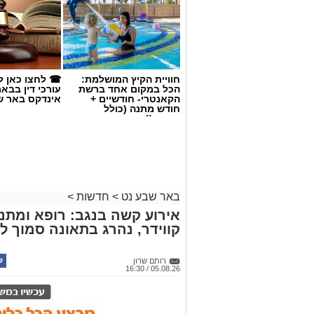
חוויית הקיץ המושלמת:
☎ לחצו כאן ל
הכל במקום אחד ברשת
עורכי דין בבא
הקאנטרי- חודשיים +
אינדקס באר ש
חודש מתנה (כולל
החגים!)
באר שבע נט
>
חדשות
>
אירוע קשה בנגב: רופא ומתנ
קווידר, נהרג בתאונה סמוך ל
קרדיט: באר שבע נט
מתח שיא נרשם בשעה זו ברחבת עיריית בא
רותם שרון
05.08.26 / 16:30
ממש כעת מחוץ לבניין העירייה, דקות ספו
המועצה הטעונות ביותר שידעה העיר בתקו
דרישתם של חברי המועצה להדיח לאלתר את
הגשת כתב האישום נגדו בגין תקיפת שני ע