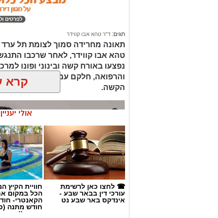
​במקום נוכחים כוחות משטרה גדולים, הכו
פיזית בין שני מחנות קוטביים שהתייצבו זה 
תגים:
ד"ר טהא אבו קווידר
תאונה מחרידה סמוך לצומת תל ערד ג
​מחנה התומכים: עומד מאחורי טובול 
טהא אבו קווידר, לאחר שרכבו התנגש
מניפים שלטי תמיכה, רואים בו קורבן
נפצעו באורח קשה ובינוני ופונו למרכ
עידוד, תוך שהם מכנים אותו "לוחם הנ
והרפואה, חלקם עמיתיו לארגון מד"א,
קרא ע
הקשה.
אולי יעניי
☎ לחצו כאן לרשימת
חוויית הקיץ ה
עורכי דין בבאר שבע -
הכל במקום א
אינדקס באר שבע נט
הקאנטרי- חודש
חודש מתנה (כ
החגים!)