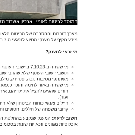
המוסד לביטוח לאומי - ארכיון אשדוד נט
מערך דוברות וההסברה של הביטוח הלאומ
מידע מקיף על מענקי הסיוע לנפגעי ה-7 באוקטובר, כולל טפסים למילוי הזכאות.
מי זכאי למענק?
מי ששהה ב-7.10.23 ביישובי העוטף (לפי רשימה שקבעה הממשלה).
תושבי יישובי העוטף שלא שהו ביישוב
משתתפי מסיבות נובה, פסיידק, מילבה
מי ששהה באזור לחימה והוכר כנפגע אי
הורים שהגיעו להציל את ילדיהם, אזר
ועוד).
חיילים ואנשי כוחות הביטחון שלא היו
קרובי משפחה של חללים, חטופים וחט
חשוב לדעת:
המענק שנקבע בהחלטת הממש
אוכלוסיות מגוונים וזכאויות שונות בסכומים