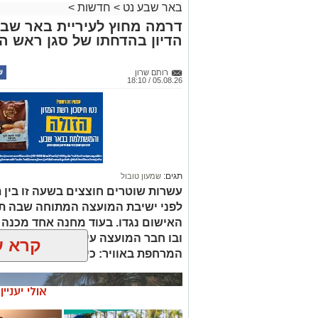
באר שבע נט
>
חדשות
>
דרמה מחוץ לעיריית באר שב
הדיון בהדחתו של סגן ראש הע
רותם שרון
05.08.26 / 18:10
תגים:
שמעון טובול
עשרות שוטרים חוצצים בשעה זו בין ת
לפני ישיבת המועצה המתוחה שבה ת
האישום נגדו. בעוד מחנה אחד מכנה 
ובו חבר המועצה עידו אטיאס, דורש א
קרא ע
המרחפת באוויר: כיצד יכריע רוביק דני
אולי יעניי