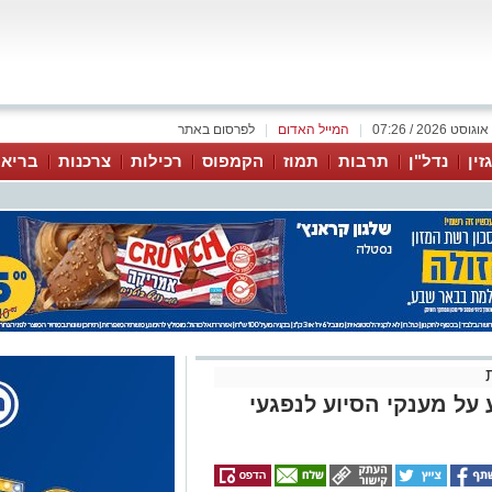
|
המייל האדום
|
לפרסום באתר
זין
נדל"ן
תרבות
תמוז
הקמפוס
רכילות
צרכנות
בריאו
על מענקי הסיוע לנפגעי