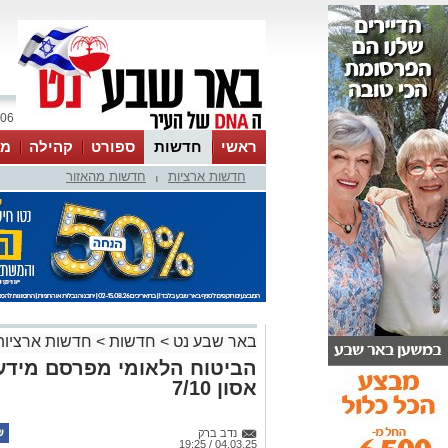
06 אוגוסט 2026 / 07:26
ראשי
חדשות
ספורט
קהילה
מג
חדשות ארציות
חדשות מהאזור
עסקים
טיפים והמלצות
|
באר שבע נט
>
חדשות
>
חדשות ארציות
הביטוח הלאומי מפרסם מידע 
אסון 7/10
נדב ברק
04.03.25 / 19:25