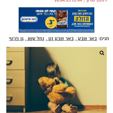
תגים:
באר שבע
,
באר שבע נט
,
נחל עשן
,
גן פרטי