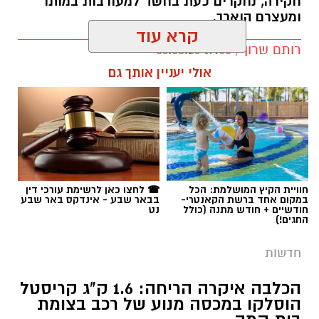
חקירה, נחקרים כעת בחשד למעורבות במותו
ומעצרם הוארך.
קרא עוד
רותם שרון / 19:00 06.08.26
אולי יעניין אותך גם
תגים:
אלדר דיין
חוויית הקיץ המושלמת: הכל
☎ לחצו כאן לרשימת עורכי דין
במקום אחד ברשת הקאנטרי-
בבאר שבע - אינדקס באר שבע
חודשיים + חודש מתנה (כולל
נט
החגים!)
חדשות
הכלבה איקרה הריחה: 1.6 ק"ג קריסטל
הוסלקו במכסה מנוע של רכב בצומת