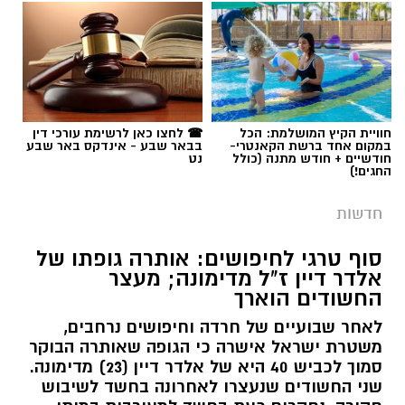
חוויית הקיץ המושלמת: הכל
☎ לחצו כאן לרשימת עורכי דין
במקום אחד ברשת הקאנטרי-
בבאר שבע - אינדקס באר שבע
חודשיים + חודש מתנה (כולל
נט
החגים!)
חדשות
סוף טרגי לחיפושים: אותרה גופתו של
אלדר דיין ז"ל מדימונה; מעצר
החשודים הוארך
לאחר שבועיים של חרדה וחיפושים נרחבים,
משטרת ישראל אישרה כי הגופה שאותרה הבוקר
סמוך לכביש 40 היא של אלדר דיין (23) מדימונה.
שני החשודים שנעצרו לאחרונה בחשד לשיבוש