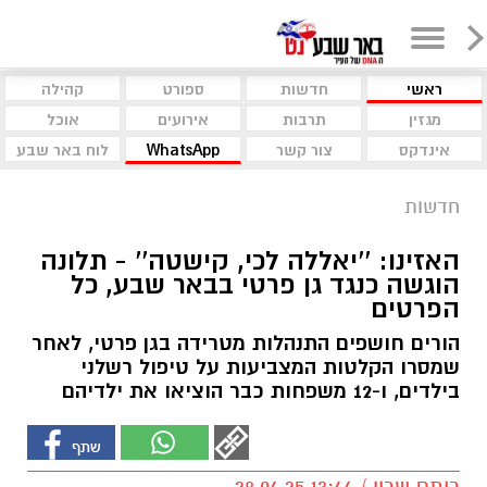
ראשי
חדשות
ספורט
קהילה
מגזין
תרבות
אירועים
אוכל
אינדקס
צור קשר
WhatsApp
לוח באר שבע
חדשות
האזינו: ''יאללה לכי, קישטה'' - תלונה
הוגשה כנגד גן פרטי בבאר שבע, כל
הפרטים
הורים חושפים התנהלות מטרידה בגן פרטי, לאחר
שמסרו הקלטות המצביעות על טיפול רשלני
בילדים, ו-12 משפחות כבר הוציאו את ילדיהם
רותם שרון / 13:44 28.04.25