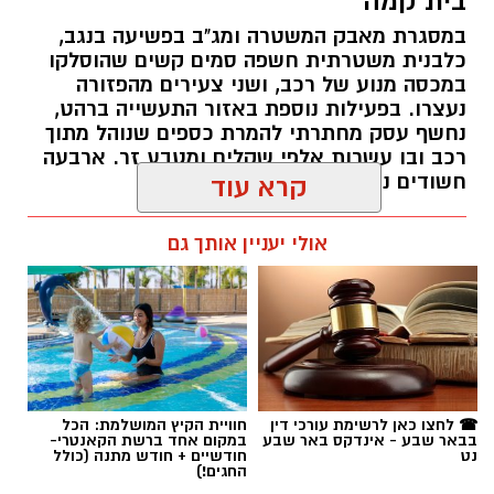
בית קמה
במסגרת מאבק המשטרה ומג"ב בפשיעה בנגב,
קרדיט: זק"א
כלבנית משטרתית חשפה סמים קשים שהוסלקו
במכסה מנוע של רכב, ושני צעירים מהפזורה
התפתחות קשה וכואבת בפרשת היעדרותו של
נעצרו. בפעילות נוספת באזור התעשייה ברהט,
נחשף עסק מחתרתי להמרת כספים שנוהל מתוך
אלדר דיין ז"ל, צעיר בן 23 מדימונה, שנעדר מאז
רכב ובו עשרות אלפי שקלים ומטבע זר. ארבעה
סוף חודש יולי. משטרת ישראל התירה היום
חשודים נעצרו בסך הכל.
קרא עוד
(חמישי) לפרסום כי הגופה שאותרה הבוקר בשטח
פתוח סמוך לכביש 40 זוהתה בוודאות כגופתו של
רותם שרון / 19:00 06.08.26
אולי יעניין אותך גם
דיין, לאחר השלמת הליך הזיהוי במכון הלאומי
לרפואה משפטית. הודעה מרה נמסרה למשפחתו.
​אתמול, בהתאם להנחיית מפקד מחוז מרכז, ניצב
אמיר כהן, הועברה חקירת ההיעדרות מאחריות
תחנת דימונה במחוז דרום לידי היחידה המרכזית
תגים:
משטרה
☎ לחצו כאן לרשימת עורכי דין
חוויית הקיץ המושלמת: הכל
(ימ"ר) שרון, זאת לאחר שמוצו כלל פעולות החיפוש
בבאר שבע - אינדקס באר שבע
במקום אחד ברשת הקאנטרי-
וכיווני הבדיקה שבוצעו עד כה.
נט
חודשיים + חודש מתנה (כולל
החגים!)