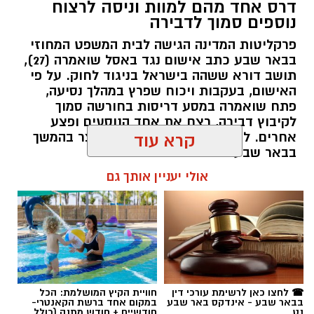
דרס אחד מהם למוות וניסה לרצוח
נוספים סמוך לדבירה
פרקליטות המדינה הגישה לבית המשפט המחוזי
בבאר שבע כתב אישום נגד באסל שואמרה (27),
תושב דורא ששהה בישראל בניגוד לחוק. על פי
האישום, בעקבות ויכוח שפרץ במהלך נסיעה,
פתח שואמרה במסע דריסות בחורשה סמוך
לקיבוץ דבירה, רצח את אחד הנוסעים ופצע
קרדיט: רמ"י
אחרים. לאחר מכן נמלט מהזירה ונעצר בהמשך
קרא עוד
בבאר שבע.
המדינה, בהובלת החטיבה לשמירה על הקרקע
אולי יעניין אותך גם
ברשות מקרקעי ישראל (רמ"י), מחדשת בימים אלה
רותם שרון / 11:30 08.08.26
את עבודות הנטיעה באזור ואדי ענים שבנגב.
הפעילות, המבוצעת בפועל על ידי קק"ל ומאובטחת
על ידי משטרת ישראל, מקיפה שטח עצום של
כ-6,000 דונם – פי שניים בקירוב משטחה של העיר
גבעתיים. העבודות מתבצעות כחלק מפעילות
תגים:
משטרה
☎ לחצו כאן לרשימת עורכי דין
חוויית הקיץ המושלמת: הכל
רציפה ועקבית המתקיימת מזה למעלה משלושה
בבאר שבע - אינדקס באר שבע
במקום אחד ברשת הקאנטרי-
עשורים במטרה להגן על קרקעות המדינה באזור
נט
חודשיים + חודש מתנה (כולל