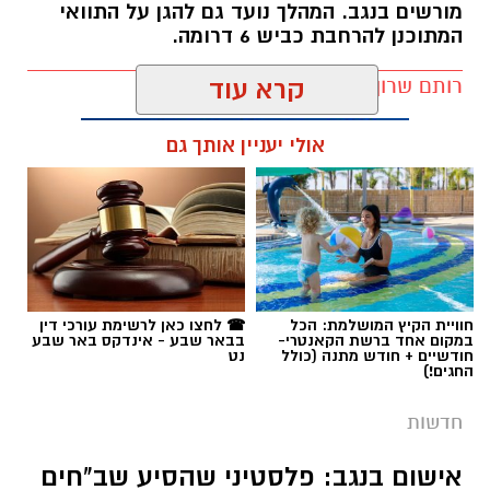
מורשים בנגב. המהלך נועד גם להגן על התוואי
המתוכנן להרחבת כביש 6 דרומה.
רותם שרון / 11:32 08.08.26
קרא עוד
אולי יעניין אותך גם
תגים:
רמ''י
חוויית הקיץ המושלמת: הכל
☎ לחצו כאן לרשימת עורכי דין
במקום אחד ברשת הקאנטרי-
בבאר שבע - אינדקס באר שבע
חודשיים + חודש מתנה (כולל
נט
החגים!)
חדשות
אישום בנגב: פלסטיני שהסיע שב"חים