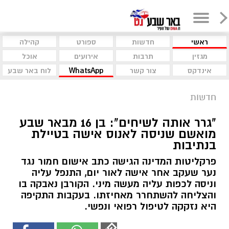
ראשי
חדשות
ספורט
קהילה
מגזין
תרבות
אירועים
אוכל
אינדקס
צור קשר
WhatsApp
לוח באר שבע
חדשות
​"גרר אותה לשיחים": בן 16 מבאר שבע
מואשם שניסה לאנוס אישה בטיילת
בנתיבות
פרקליטות המדינה הגישה כתב אישום חמור נגד
נער שעקב אחר אישה לאור יום, התנפל עליה
וניסה לכפות עליה מעשה מיני. הקורבן נאבקה בו
והצליחה להשתחרר מאחיזתו. בעקבות התקיפה
היא נזקקה לטיפול רפואי ונפשי.