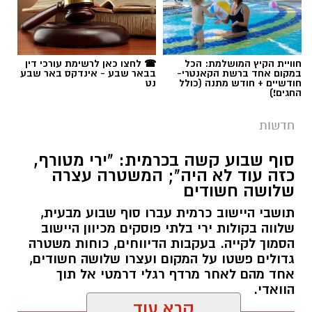
תגים:
בית המשפט
חוויית הקיץ המושלמת: הכל
☎ לחצו כאן לרשימת עורכי דין
במקום אחד ברשת הקאנטרי-
בבאר שבע - אינדקס באר שבע
חודשיים + חודש מתנה (כולל
נט
החגים!)
חדשות
סוף שבוע קשה בכרמית: "ירי מטורף,
כזה עוד לא היה"; המשטרה עצרה
שלושה חשודים
תושבי היישוב כרמית עברו סוף שבוע מבעית,
שלווה בקולות ירי בלתי פוסקים מכיוון היישוב
הסמוך לקייה. בעקבות הדיווחים, כוחות משטרה
גדולים פשטו על המקום ועצרו שלושה חשודים,
בית המשפט המחוזי באר שבע צילום ארכיון
אחד מהם לאחר מרדף רגלי דרמטי אל תוך
הוואדי.
הפרשה המזעזעת שהסעירה את העיר בשבוע
קרא עוד
האחרון מגיעה הבוקר לשלב משפטי מכריע, תוך