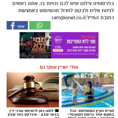
בפרסומינו צילום שיש לכם זכויות בו, אתם רשאים
לפנות אלינו ולבקש לחדול מהשימוש באמצעות
כתובת המייל:
ram@isnet.co.il
אולי יעניין אותך גם
חוויית הקיץ המושלמת: הכל
☎ לחצו כאן לרשימת עורכי דין
במקום אחד ברשת הקאנטרי-
בבאר שבע - אינדקס באר שבע
חודשיים + חודש מתנה (כולל
נט