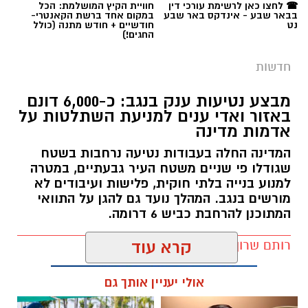
☎ לחצו כאן לרשימת עורכי דין
חוויית הקיץ המושלמת: הכל
בבאר שבע - אינדקס באר שבע
במקום אחד ברשת הקאנטרי-
נט
חודשיים + חודש מתנה (כולל
החגים!)
חדשות
מבצע נטיעות ענק בנגב: כ-6,000 דונם
באזור ואדי ענים למניעת השתלטות על
אדמות מדינה
המדינה החלה בעבודות נטיעה נרחבות בשטח
שגודלו פי שניים משטח העיר גבעתיים, במטרה
למנוע בנייה בלתי חוקית, פלישות ועיבודים לא
מורשים בנגב. המהלך נועד גם להגן על התוואי
המתוכנן להרחבת כביש 6 דרומה.
קרדיט: משטרת ישראל
רותם שרון / 11:32 08.08.26
קרא עוד
החל מיום שישי ולאורך כל השבת, נאלצו תושבי
אולי יעניין אותך גם
כרמית להתמודד עם מציאות בלתי נתפסת