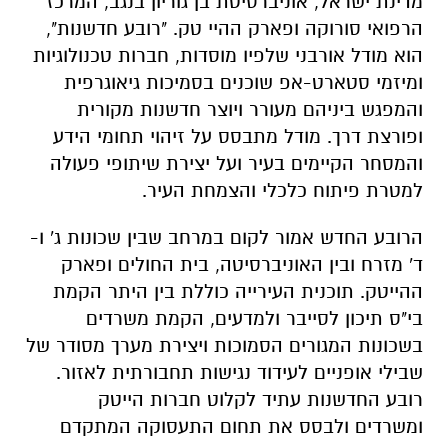
מדינת ישראל, אוניברסיטת בן גוריון בנגב, המרכז
הרפואי סורוקה ופארק ההיי טק. "רובע חדשנות",
הוא מודל אורבני שלפיו מוסדות, חברות טכנולוגיות
ומיזמי סטארט-אפ שוכנים בסמיכות גיאוגרפית
והמפגש ביניהם מעורר ויוצר חדשנות מקורית
ופורצת דרך. מודל מתבסס על זיהוי תחומי הידע
והמסחר הקיימים בעיר ועל יצירת שיתופי פעולה
למטרת פיתוח כלכלי והצמחת העיר.
הרובע החדש אמור לקום במרחב שבין שכונות ג' ו-
ד' מזרח ובין האוניברסיטה, בית החולים ופארק
ההייטק. תוכנית העירייה כוללת בין היתר הקמת
בי"ס תיכון לסייבר ולמדעים, הקמת משרדים
בשכונות המגורים הסמוכות ויצירת מערך מסודר של
שבילי אופניים לעידוד נגישות תחבורתית לאזור.
רובע החדשנות עתיד לקלוט חברות הייטק
ומשרדים ולבסס את תחום התעסוקה המתקדם