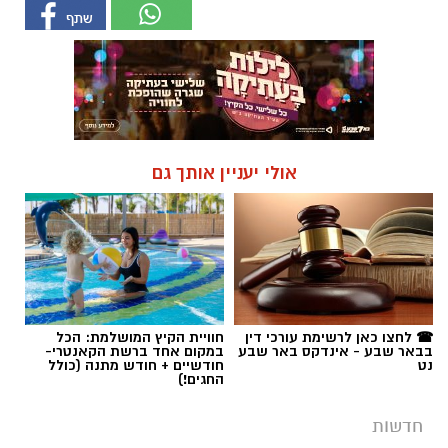
אולי יעניין אותך גם
☎ לחצו כאן לרשימת עורכי דין
חוויית הקיץ המושלמת: הכל
בבאר שבע - אינדקס באר שבע
במקום אחד ברשת הקאנטרי-
נט
חודשיים + חודש מתנה (כולל
החגים!)
חדשות