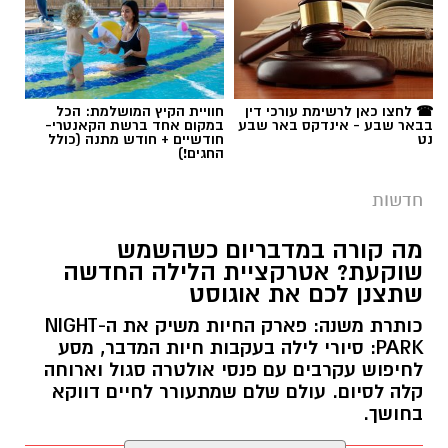
☎ לחצו כאן לרשימת עורכי דין
חוויית הקיץ המושלמת: הכל
בבאר שבע - אינדקס באר שבע
במקום אחד ברשת הקאנטרי-
נט
חודשיים + חודש מתנה (כולל
החגים!)
חדשות
מה קורה במדבריום כשהשמש
שוקעת? אטרקציית הלילה החדשה
שתצנן לכם את אוגוסט
כותרת משנה: פארק החיות משיק את ה-NIGHT
PARK: סיורי לילה בעקבות חיות המדבר, מסע
לחיפוש עקרבים עם פנסי אולטרה סגול וארוחה
קלה לסיום. עולם שלם שמתעורר לחיים דווקא
בחושך.