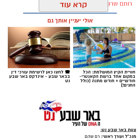
רותם שרון / 11:30 10.08.26
קרא עוד
אולי יעניין אותך גם
תגים:
מדבריום
חוויית הקיץ המושלמת: הכל
☎ לחצו כאן לרשימת עורכי דין
במקום אחד ברשת הקאנטרי-
בבאר שבע - אינדקס באר שבע
חודשיים + חודש מתנה (כולל
נט
החגים!)
צוות באר שבע נט:
מנכ"ל ועורך ראשי:
רם שהם