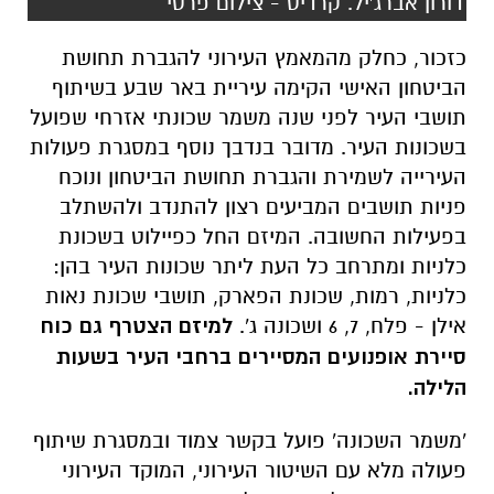
דורון אברג'יל. קרדיט - צילום פרטי
כזכור, כחלק מהמאמץ העירוני להגברת תחושת
הביטחון האישי הקימה עיריית באר שבע בשיתוף
תושבי העיר לפני שנה משמר שכונתי אזרחי שפועל
בשכונות העיר. מדובר בנדבך נוסף במסגרת פעולות
העירייה לשמירת והגברת תחושת הביטחון ונוכח
פניות תושבים המביעים רצון להתנדב ולהשתלב
בפעילות החשובה. המיזם החל כפיילוט בשכונת
כלניות ומתרחב כל העת ליתר שכונות העיר בהן:
כלניות, רמות, שכונת הפארק, תושבי שכונת נאות
אילן - פלח, 7, 6 ושכונה ג'.
למיזם הצטרף גם כוח
סיירת אופנועים המסיירים ברחבי העיר בשעות
הלילה.
'משמר השכונה' פועל בקשר צמוד ובמסגרת שיתוף
פעולה מלא עם השיטור העירוני, המוקד העירוני