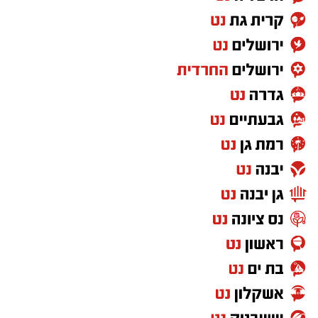
המופלאות ביותר. במהלך הסיור המודרך הם יפגשו
את בעלי החיים הפעילים בשעות החשיכה, ילמדו
כיצד הם שורדים בתנאי המדבר הליליים ויקבלו
הצצה בלעדית לדרך ההישרדות הייחודית שלהם.
החוויה כוללת גם גילוי של סודות המדבר לאחר
השקיעה, כאשר המשתתפים ייצאו לחיפוש עקרבים
מרתק באמצעות פנסי אולטרה סגול. בסיום המסע
הלילי, כל משתתף ייהנה מארוחה קלה הכוללת
פיתה עם לאבנה או שוקולד ושתייה קרה, אשר
כלולים במחיר הכרטיס.
סיורי הלילה של מדבריום יתקיימו לאורך כל חודש
אוגוסט, בימי שלישי וחמישי, ויספקו הזדמנות
נהדרת לבילוי משפחתי בשעות הקרירות יותר של
ימי הקיץ.