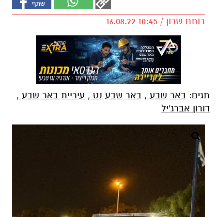
רותם שרון / 10:45 16.08.22
תגים:
באר שבע
,
באר שבע נט
,
עיריית באר שבע
,
דורון אברג'יל