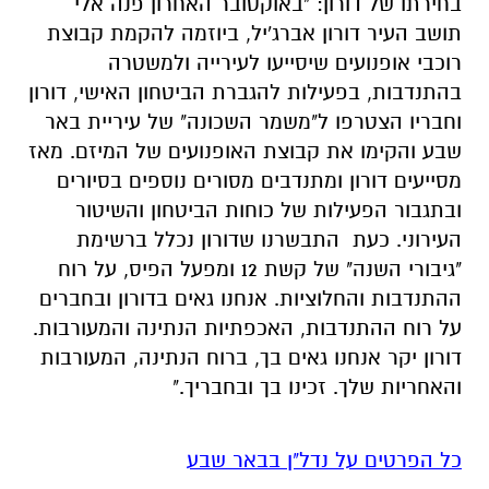
בחירתו של דורון: "באוקטובר האחרון פנה אלי
תושב העיר דורון אברג'יל, ביוזמה להקמת קבוצת
רוכבי אופנועים שיסייעו לעירייה ולמשטרה
בהתנדבות, בפעילות להגברת הביטחון האישי, דורון
וחבריו הצטרפו ל"משמר השכונה" של עיריית באר
שבע והקימו את קבוצת האופנועים של המיזם. מאז
מסייעים דורון ומתנדבים מסורים נוספים בסיורים
ובתגבור הפעילות של כוחות הביטחון והשיטור
העירוני. כעת התבשרנו שדורון נכלל ברשימת
"גיבורי השנה" של קשת 12 ומפעל הפיס, על רוח
ההתנדבות והחלוציות. אנחנו גאים בדורון ובחברים
על רוח ההתנדבות, האכפתיות הנתינה והמעורבות.
דורון יקר אנחנו גאים בך, ברוח הנתינה, המעורבות
והאחריות שלך. זכינו בך ובחבריך."
כל הפרטים על נדל"ן בבאר שבע