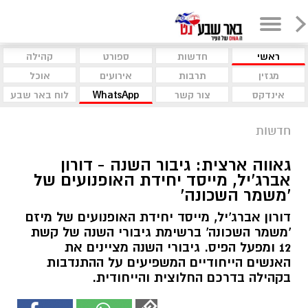
ראשי
חדשות
ספורט
קהילה
מגזין
תרבות
אירועים
אוכל
אינדקס
צור קשר
WhatsApp
לוח באר שבע
חדשות
גאווה ארצית: גיבור השנה - דורון
אברג'יל, מייסד יחידת האופנועים של
'משמר השכונה'
דורון אברג'יל, מייסד יחידת האופנועים של מיזם
'משמר השכונה' ברשימת גיבורי השנה של קשת
12 ומפעל הפיס. גיבורי השנה מציינים את
האנשים הייחודיים המשפיעים על ההתנדבות
בקהילה בדרכם החלוצית והייחודית.