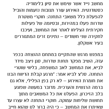
מחשב נייד אשר שימש את סיון בלימודיה
כסטודנטית. האירוע עורר תגובות נזעמות והוביל
להפעלת כלל משאבי התחנה: חוקרי משטרת
שדרות פעלו במהירות, ובסיומה של פעילות
חקירתית הצליחו לאתר את המחשב, ועיכבו
לחקירה שני חשודים – נתינים זרים המתגוררים
בעיר אשקלון.
במפגש מרגש שהתקיים במתחם ההנצחה בכפר
עזה, השיב מפקד תחנת שדרות, סגן ניצב מידד
לביא, את המחשב לאב המשפחה, בליווי שוטרי
התחנה. סנ"צ לביא אמר: "מרגע קבלת הדיווח הבנו
את חומרת האירוע – לא רק בפן הפלילי, אלא גם
ברמה הרגשית והערכית. מדובר במעשה שפוגע
בלב הזיכרון. הפעלנו את כל המשאבים מתוך
תחושת שליחות עמוקה. חוקרי התחנה לא עצרו עד
שאיתרו את המחשב – כי היה ברור לנו שהוא חייב