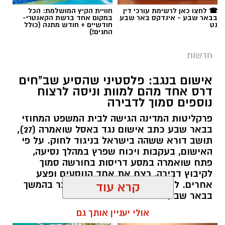
☎ לחצו כאן לרשימת עורכי דין
חוויית הקיץ המושלמת: הכל
בבאר שבע - אינדקס באר שבע
במקום אחד ברשת הקאנטרי-
נט
חודשיים + חודש מתנה (כולל
החגים!)
חדשות
אישום בנגב: פלסטיני שהסיע שב"חים
דרס אחד מהם למוות וניסה לרצוח
נוספים סמוך לדבירה
פרקליטות המדינה הגישה לבית המשפט המחוזי
בבאר שבע כתב אישום נגד באסל שואמרה (27),
תושב דורא ששהה בישראל בניגוד לחוק. על פי
האישום, בעקבות ויכוח שפרץ במהלך נסיעה,
פתח שואמרה במסע דריסות בחורשה סמוך
לקיבוץ דבירה, רצח את אחד הנוסעים ופצע
קרדיט: רמ"י
אחרים. לאחר מכן נמלט מהזירה ונעצר בהמשך
קרא עוד
בבאר שבע.
המדינה, בהובלת החטיבה לשמירה על הקרקע
אולי יעניין אותך גם
ברשות מקרקעי ישראל (רמ"י), מחדשת בימים אלה
רותם שרון / 11:30 08.08.26