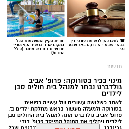
את עבודות הנטיעה באזור ואדי ענים שבנגב.
הפעילות, המבוצעת בפועל על ידי קק"ל ומאובטחת
על ידי משטרת ישראל, מקיפה שטח עצום של
כ-6,000 דונם – פי שניים בקירוב משטחה של העיר
גבעתיים. העבודות מתבצעות כחלק מפעילות
תגים:
משטרה
☎ לחצו כאן לרשימת עורכי דין
חוויית הקיץ המושלמת: הכל
רציפה ועקבית המתקיימת מזה למעלה משלושה
בבאר שבע - אינדקס באר שבע
במקום אחד ברשת הקאנטרי-
עשורים במטרה להגן על קרקעות המדינה באזור
נט
חודשיים + חודש מתנה (כולל
החגים!)
הדרום.
חדשות
ברשות מקרקעי ישראל מדגישים כי אסטרטגיית
הנטיעות הוכחה לאורך השנים ככלי יעיל במיוחד
מינוי בכיר בסורוקה: פרופ' אביב
גולדברט נבחר למנהל בית חולים סבן
לשמירה על הקרקעות. מטרתו המרכזית של
לילדים
המבצע הנוכחי היא למנוע פלישות לשטחים
פתוחים, לעצור עיבודים חקלאיים בלתי מורשים
לאחר כשלושה עשורים של עשייה רפואית
בסורוקה ולמעלה מעשור בראש מחלקת ילדים ב',
ולבלום ניסיונות לבנייה לא חוקית. בנוסף, הנטיעות
פרופ' אביב גולדברט מונה למנהל בית החולים סבן
מסייעות בהגנה על תשתיות לאומיות עתידיות
לילדים ויחליף את המנהל המייסד פרופ' דודי
במרחב, ובראשן שמירה הרמטית על התוואי
גרינברג. עם כניסתו לתפקיד הצהיר: "נבטיח שכל