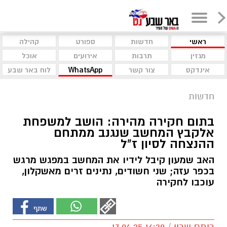
ראשי
חדשות
ספורט
קהילה
מגזין
תרבות
אירועים
אוכל
אינדקס
צור קשר
WhatsApp
לוח באר שבע
חדשות
בתום חקירה מהירה: הושב למשפחת
אלקבץ המחשב שנגנב ממתחם
ההנצחה לסיון ז"ל
האב שמעון קיבל לידיו את המחשב במפגש מרגש
בכפר עזה; שני חשודים, נתינים זרים מאשקלון,
עוכבו לחקירה
רותם שרון / 16:20 17.04.25