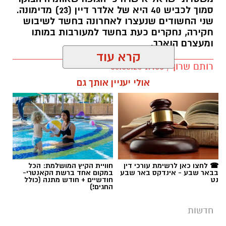
סמוך לכביש 40 היא של אלדר דיין (23) מדימונה.
שני החשודים שנעצרו לאחרונה בחשד לשיבוש
חקירה, נחקרים כעת בחשד למעורבות במותו
ומעצרם הוארך.
קרא עוד
רותם שרון / 19:00 06.08.26
אולי יעניין אותך גם
תגים:
אלדר דיין
☎ לחצו כאן לרשימת עורכי דין
חוויית הקיץ המושלמת: הכל
בבאר שבע - אינדקס באר שבע
במקום אחד ברשת הקאנטרי-
נט
חודשיים + חודש מתנה (כולל
החגים!)
חדשות