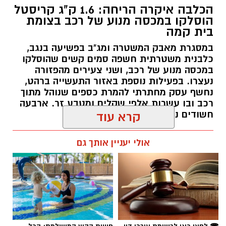
הכלבה איקרה הריחה: 1.6 ק"ג קריסטל
הוסלקו במכסה מנוע של רכב בצומת
בית קמה
במסגרת מאבק המשטרה ומג"ב בפשיעה בנגב,
קרדיט: זק"א
כלבנית משטרתית חשפה סמים קשים שהוסלקו
במכסה מנוע של רכב, ושני צעירים מהפזורה
התפתחות קשה וכואבת בפרשת היעדרותו של
נעצרו. בפעילות נוספת באזור התעשייה ברהט,
נחשף עסק מחתרתי להמרת כספים שנוהל מתוך
אלדר דיין ז"ל, צעיר בן 23 מדימונה, שנעדר מאז
רכב ובו עשרות אלפי שקלים ומטבע זר. ארבעה
סוף חודש יולי. משטרת ישראל התירה היום
חשודים נעצרו בסך הכל.
קרא עוד
(חמישי) לפרסום כי הגופה שאותרה הבוקר בשטח
פתוח סמוך לכביש 40 זוהתה בוודאות כגופתו של
רותם שרון / 19:00 06.08.26
אולי יעניין אותך גם
דיין, לאחר השלמת הליך הזיהוי במכון הלאומי
לרפואה משפטית. הודעה מרה נמסרה למשפחתו.
​אתמול, בהתאם להנחיית מפקד מחוז מרכז, ניצב
אמיר כהן, הועברה חקירת ההיעדרות מאחריות
תחנת דימונה במחוז דרום לידי היחידה המרכזית
תגים:
משטרה
☎ לחצו כאן לרשימת עורכי דין
חוויית הקיץ המושלמת: הכל