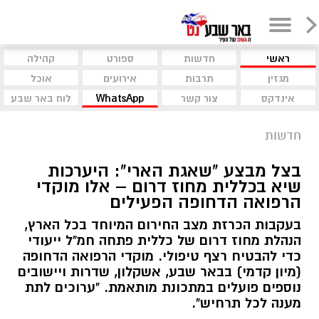
ראשי
חדשות
ספורט
קהילה
מגזין
תרבות
אירועים
אוכל
אינדקס
צור קשר
WhatsApp
לוח באר שבע
חדשות
בצל מבצע "שאגת הארי": היערכות
שיא בכללית מחוז דרום – אלו מוקדי
הרפואה הדחופה הפעילים
בעקבות הכרזת מצב החירום המיוחד בכל הארץ,
הנהלת מחוז דרום של כללית פתחה חמ"ל ייעודי
כדי להבטיח רצף טיפולי. מוקדי הרפואה הדחופה
(מיון קדמי) בבאר שבע, אשקלון, שדרות ויישובים
נוספים פועלים במתכונת מותאמת. "ערוכים לתת
מענה לכל תרחיש".