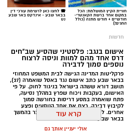
חוויית הקיץ המושלמת: הכל
☎ לחצו כאן לרשימת עורכי דין
במקום אחד ברשת הקאנטרי-
בבאר שבע - אינדקס באר שבע
חודשיים + חודש מתנה (כולל
נט
החגים!)
חדשות
אישום בנגב: פלסטיני שהסיע שב"חים
דרס אחד מהם למוות וניסה לרצוח
נוספים סמוך לדבירה
פרקליטות המדינה הגישה לבית המשפט המחוזי
בבאר שבע כתב אישום נגד באסל שואמרה (27),
תושב דורא ששהה בישראל בניגוד לחוק. על פי
האישום, בעקבות ויכוח שפרץ במהלך נסיעה,
פתח שואמרה במסע דריסות בחורשה סמוך
לקיבוץ דבירה, רצח את אחד הנוסעים ופצע
קרדיט: רמ"י
אחרים. לאחר מכן נמלט מהזירה ונעצר בהמשך
קרא עוד
בבאר שבע.
המדינה, בהובלת החטיבה לשמירה על הקרקע
אולי יעניין אותך גם
ברשות מקרקעי ישראל (רמ"י), מחדשת בימים אלה