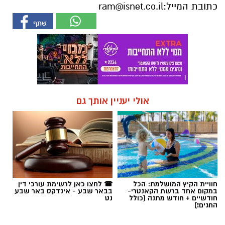
כתובת המייל:
ram@isnet.co.il
אולי יעניין אותך גם
חוויית הקיץ המושלמת: הכל
☎ לחצו כאן לרשימת עורכי דין
במקום אחד ברשת הקאנטרי-
בבאר שבע - אינדקס באר שבע
חודשיים + חודש מתנה (כולל
נט
החגים!)