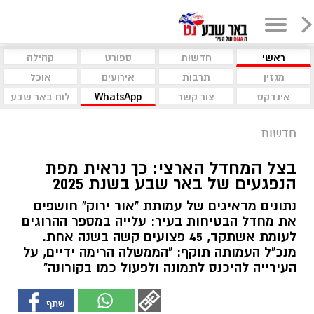
ראשי
חדשות
ספורט
קהילה
מגזין
תרבות
אירועים
אוכל
אינדקס
צור קשר
WhatsApp
לוח באר שבע
חדשות
בצל המחדל הארצי: כך נראית מפת
הנפגעים של באר שבע בשנת 2025
נתונים מדאיגים של עמותת "אור ירוק" חושפים
את מחדל הבטיחות בעיר: עלייה במספר ההרוגים
לעומת אשתקד, 45 פצועים קשה בשנה אחת.
מנכ"ל העמותה תוקף: "הממשלה הרימה ידיים, על
העירייה להיכנס לתמונה ולפעול כמו בקורונה"