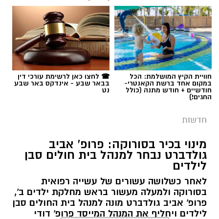
רותם שרון / 11:30 08.08.26
את עבודות הנטיעה באזור ואדי ענים שבנגב.
הפעילות, המבוצעת בפועל על ידי קק"ל ומאובטחת
על ידי משטרת ישראל, מקיפה שטח עצום של
כ-6,000 דונם – פי שניים בקירוב משטחה של העיר
גבעתיים. העבודות מתבצעות כחלק מפעילות
תגים:
משטרה
חוויית הקיץ המושלמת: הכל
☎ לחצו כאן לרשימת עורכי דין
רציפה ועקבית המתקיימת מזה למעלה משלושה
במקום אחד ברשת הקאנטרי-
בבאר שבע - אינדקס באר שבע
עשורים במטרה להגן על קרקעות המדינה באזור
חודשיים + חודש מתנה (כולל
נט
החגים!)
הדרום.
חדשות
ברשות מקרקעי ישראל מדגישים כי אסטרטגיית
הנטיעות הוכחה לאורך השנים ככלי יעיל במיוחד
מינוי בכיר בסורוקה: פרופ' אביב
גולדברט נבחר למנהל בית חולים סבן
לשמירה על הקרקעות. מטרתו המרכזית של
לילדים
המבצע הנוכחי היא למנוע פלישות לשטחים
פתוחים, לעצור עיבודים חקלאיים בלתי מורשים
לאחר כשלושה עשורים של עשייה רפואית
בסורוקה ולמעלה מעשור בראש מחלקת ילדים ב',
ולבלום ניסיונות לבנייה לא חוקית. בנוסף, הנטיעות
פרופ' אביב גולדברט מונה למנהל בית החולים סבן
מסייעות בהגנה על תשתיות לאומיות עתידיות
לילדים ויחליף את המנהל המייסד פרופ' דודי