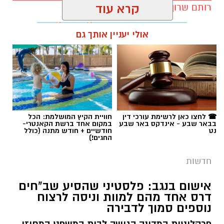
רותם שרון / 11:32 08.08.26
קרא עוד
אולי יעניין אותך גם
תגים:
רמ''י
☎ לחצו כאן לרשימת עורכי דין
חוויית הקיץ המושלמת: הכל
בבאר שבע - אינדקס באר שבע
במקום אחד ברשת הקאנטרי-
נט
חודשיים + חודש מתנה (כולל
החגים!)
חדשות
אישום בנגב: פלסטיני שהסיע שב"חים
דרס אחד מהם למוות וניסה לרצוח
נוספים סמוך לדבירה