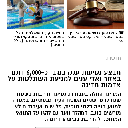
☎ לחצו כאן לרשימת עורכי דין
חוויית הקיץ המושלמת: הכל
בבאר שבע - אינדקס באר שבע
במקום אחד ברשת הקאנטרי-
נט
חודשיים + חודש מתנה (כולל
החגים!)
חדשות
מבצע נטיעות ענק בנגב: כ-6,000 דונם
באזור ואדי ענים למניעת השתלטות על
אדמות מדינה
המדינה החלה בעבודות נטיעה נרחבות בשטח
שגודלו פי שניים משטח העיר גבעתיים, במטרה
למנוע בנייה בלתי חוקית, פלישות ועיבודים לא
מורשים בנגב. המהלך נועד גם להגן על התוואי
המתוכנן להרחבת כביש 6 דרומה.