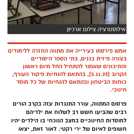
אילוסטרציה צילום ארכיון
אמש פירסמו בעירייה את מתווה החזרה ללימודים
בצורה פיזית בגנים, בתי הספר היסודיים
והתיכונים שאמור להתחיל החל מיום ראשון
הקרוב (5.11.23), בהתאם להנחיות פיקוד העורף,
כוחות הביטחון ובהתאם להנחיות של כל מוסד
חינוכי.
פרסום המתווה, עורר התנגדות עזה בקרב הורים
רבים שהביעו חשש רב לשלוח את ילדיהם
למוסדות החינוכיים במצב הנוכחי בו הילדים יהיו
חשופים לאיום של ירי רקטי. לאור זאת, יצאו