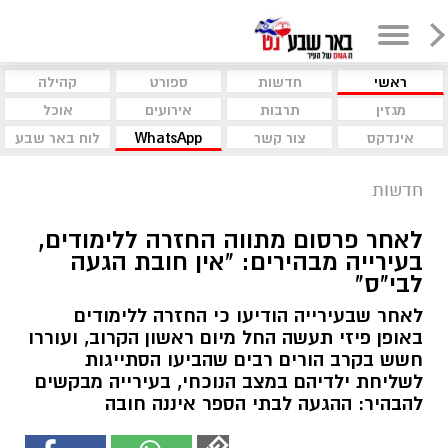
ראשי
חדשות
ספורט
קהילה
מגזין
תרבות
אירועים
אוכל
אינדקס
צור קשר
WhatsApp
לוח באר שבע
חדשות
לאחר פרסום מתווה החזרה ללימודים,
בעירייה מבהירים: "אין חובת הגעה
לבי"ס"
לאחר שבעירייה הודיעו כי החזרה ללימודים
באופן פיזי תעשה החל מיום ראשון הקרוב, ועוררו
חשש בקרב הורים רבים שהביעו הסתייגות
לשליחת ילדיהם במצב הנוכחי, בעירייה מבקשים
להבהיר: ההגעה לבתי הספר איננה חובה