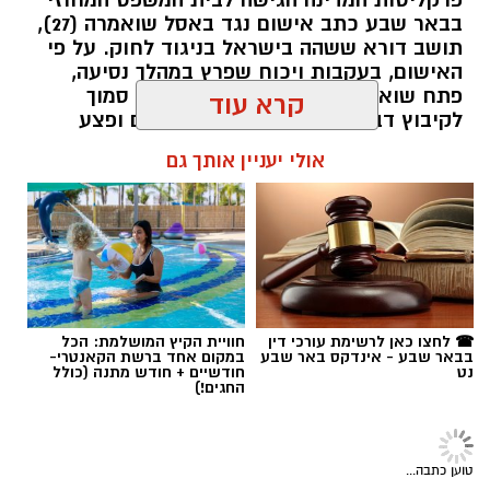
פרקליטות המדינה הגישה לבית המשפט המחוזי
בבאר שבע כתב אישום נגד באסל שואמרה (27),
תושב דורא ששהה בישראל בניגוד לחוק. על פי
האישום, בעקבות ויכוח שפרץ במהלך נסיעה,
פתח שואמרה במסע דריסות בחורשה סמוך
קרא עוד
לקיבוץ דבירה, רצח את אחד הנוסעים ופצע
קרדיט: רמ"י
אחרים. לאחר מכן נמלט מהזירה ונעצר בהמשך
אולי יעניין אותך גם
בבאר שבע.
המדינה, בהובלת החטיבה לשמירה על הקרקע
ברשות מקרקעי ישראל (רמ"י), מחדשת בימים אלה
רותם שרון / 11:30 08.08.26
את עבודות הנטיעה באזור ואדי ענים שבנגב.
הפעילות, המבוצעת בפועל על ידי קק"ל ומאובטחת
על ידי משטרת ישראל, מקיפה שטח עצום של
כ-6,000 דונם – פי שניים בקירוב משטחה של העיר
☎ לחצו כאן לרשימת עורכי דין
חוויית הקיץ המושלמת: הכל
בבאר שבע - אינדקס באר שבע
במקום אחד ברשת הקאנטרי-
גבעתיים. העבודות מתבצעות כחלק מפעילות
נט
חודשיים + חודש מתנה (כולל
תגים:
משטרה
רציפה ועקבית המתקיימת מזה למעלה משלושה
החגים!)
עשורים במטרה להגן על קרקעות המדינה באזור
הדרום.
טוען כתבה...